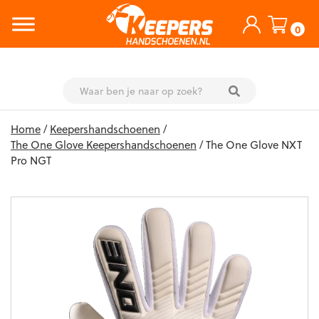
0
Skip
Home
/
Keepershandschoenen
/
to
The One Glove Keepershandschoenen
/ The One Glove NXT
content
Pro NGT