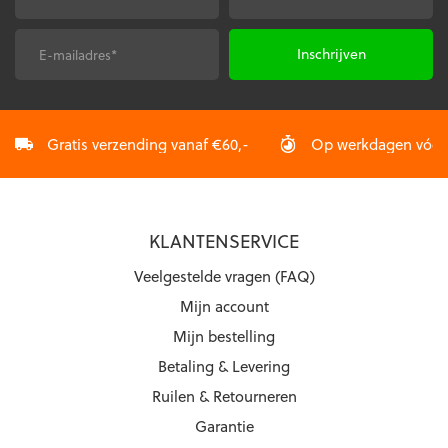
worden
worden
op
op
de
de
E-
CAPTCHA
productpagina
productpagina
mailadres
*
Gratis verzending vanaf €60,-
Op werkdagen vóór 2
KLANTENSERVICE
Veelgestelde vragen (FAQ)
Mijn account
Mijn bestelling
Betaling & Levering
Ruilen & Retourneren
Garantie