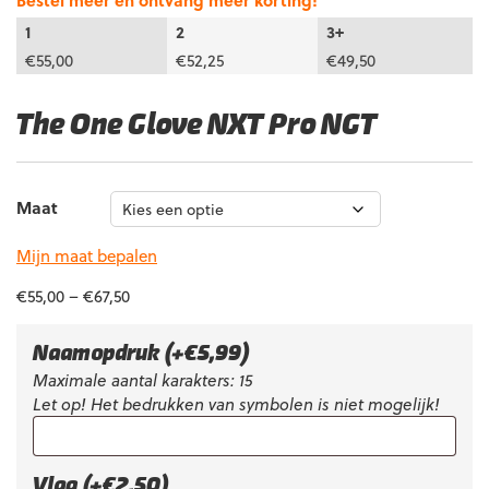
Bestel meer en ontvang meer korting!
1
2
3+
€
55,00
€
52,25
€
49,50
The One Glove NXT Pro NGT
Maat
Mijn maat bepalen
€
55,00
–
€
67,50
Naamopdruk
(+
€
5,99
)
Maximale aantal karakters: 15
Let op! Het bedrukken van symbolen is niet mogelijk!
Vlag (+€2,50)