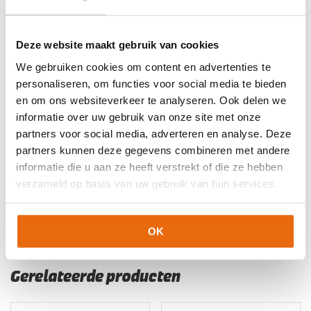
EAN code
Eigenschappen
Let op!
Houd rekening met 1-2 werkdagen extra levertijd
5060954643734
Maat: 5
voor bedrukte artikelen.
Bedrukte artikelen kunnen wij helaas niet terugnemen.
5060954643833
Maat: 11
Deze website maakt gebruik van cookies
Artikelnummer:
NXT-PRO-NGT
Categorieën:
Gras
We gebruiken cookies om content en advertenties te
Keepershandschoenen
,
Keepershandschoenen
,
personaliseren, om functies voor social media te bieden
Keepershandschoenen kind
,
Keepershandschoenen maat 10
,
en om ons websiteverkeer te analyseren. Ook delen we
Keepershandschoenen maat 11
,
Keepershandschoenen maat
informatie over uw gebruik van onze site met onze
5
,
Keepershandschoenen maat 6
,
Keepershandschoenen
partners voor social media, adverteren en analyse. Deze
maat 7
,
Keepershandschoenen maat 8
,
partners kunnen deze gegevens combineren met andere
Keepershandschoenen maat 9
,
Keepershandschoenen SALE
,
informatie die u aan ze heeft verstrekt of die ze hebben
Kunstgras Keepershandschoenen
,
Negatief Naad
,
verzameld op basis van uw gebruik van hun services.
Ondergrond
,
Techniek
,
The One Glove
Keepershandschoenen
OK
Gerelateerde producten