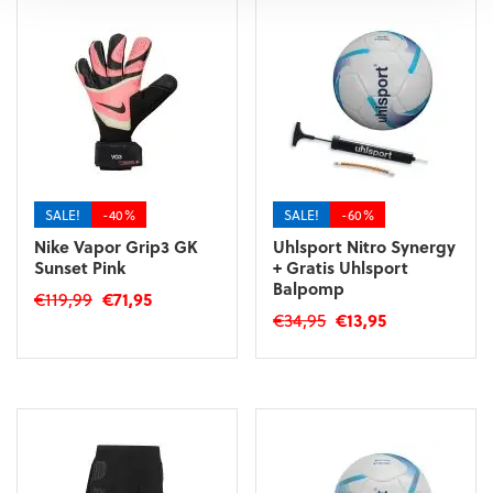
SALE!
-40%
SALE!
-60%
Nike Vapor Grip3 GK
Uhlsport Nitro Synergy
Sunset Pink
+ Gratis Uhlsport
Balpomp
Oorspronkelijke
Huidige
€
119,99
€
71,95
Oorspronkelijke
Huidige
€
34,95
€
13,95
prijs
prijs
Dit
prijs
prijs
was:
is:
Dit
product
was:
is:
€119,99.
€71,95.
product
heeft
€34,95.
€13,95.
heeft
meerdere
meerdere
variaties.
variaties.
Deze
Deze
optie