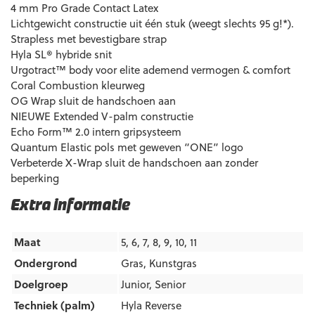
4 mm Pro Grade Contact Latex
Lichtgewicht constructie uit één stuk (weegt slechts 95 g!*).
Strapless met bevestigbare strap
Hyla SL® hybride snit
Urgotract™ body voor elite ademend vermogen & comfort
Coral Combustion kleurweg
OG Wrap sluit de handschoen aan
NIEUWE Extended V-palm constructie
Echo Form™ 2.0 intern gripsysteem
Quantum Elastic pols met geweven “ONE” logo
Verbeterde X-Wrap sluit de handschoen aan zonder
beperking
Extra informatie
Maat
5, 6, 7, 8, 9, 10, 11
Ondergrond
Gras
,
Kunstgras
Doelgroep
Junior
,
Senior
Techniek (palm)
Hyla Reverse