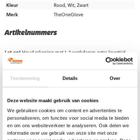
Kleur
Rood
,
Wit
,
Zwart
Merk
TheOneGlove
Artikelnummers
EAN code
Eigenschappen
Let op!
Houd rekening met 1-2 werkdagen extra levertijd
5060954647053
Maat: 5
voor bedrukte artikelen.
Bedrukte artikelen kunnen wij helaas niet terugnemen.
5060954647077
Maat: 7
5060954647138
Maat: 10
Artikelnummer:
OG1-DOUBT-SL
Categorieën:
Gras
Toestemming
Details
Over
5060954647152
Maat: 11
Keepershandschoenen
,
Hybrid Flat
,
Keepershandschoenen
,
Keepershandschoenen maat 10
,
Keepershandschoenen maat
11
,
Keepershandschoenen maat 6
,
Keepershandschoenen
Deze website maakt gebruik van cookies
maat 7
,
Keepershandschoenen maat 9
,
Kunstgras
We gebruiken cookies om content en advertenties te
Keepershandschoenen
,
Negatief Naad
,
Nieuw
,
Ondergrond
,
personaliseren, om functies voor social media te bieden
Techniek
,
The One Glove Keepershandschoenen
en om ons websiteverkeer te analyseren. Ook delen we
informatie over uw gebruik van onze site met onze