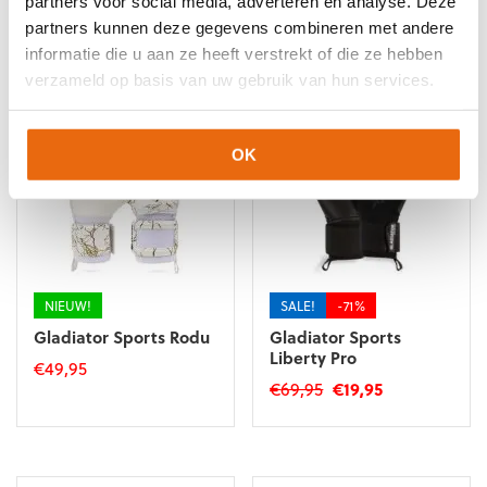
partners voor social media, adverteren en analyse. Deze
partners kunnen deze gegevens combineren met andere
Gerelateerde producten
informatie die u aan ze heeft verstrekt of die ze hebben
verzameld op basis van uw gebruik van hun services.
OK
NIEUW!
SALE!
-71%
Gladiator Sports Rodu
Gladiator Sports
Liberty Pro
€
49,95
Oorspronkelijke
Huidige
€
69,95
€
19,95
Dit
prijs
prijs
Dit
product
was:
is:
product
heeft
€69,95.
€19,95.
heeft
meerdere