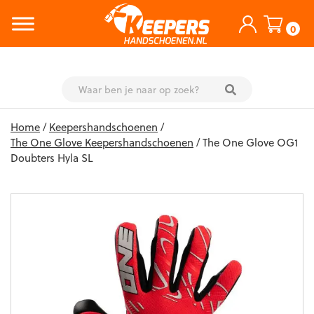
0
Skip
Home
/
Keepershandschoenen
/
to
The One Glove Keepershandschoenen
/ The One Glove OG1
content
Doubters Hyla SL