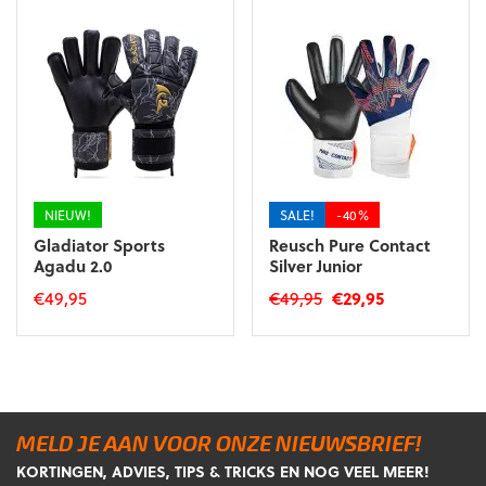
meerdere
variaties.
variaties.
Deze
Deze
optie
optie
kan
kan
gekozen
gekozen
worden
worden
op
op
de
de
productpagina
NIEUW!
SALE!
-40%
productpagina
Gladiator Sports
Reusch Pure Contact
Agadu 2.0
Silver Junior
Oorspronkelijke
Huidige
€
49,95
€
49,95
€
29,95
prijs
prijs
Dit
Dit
was:
is:
product
product
€49,95.
€29,95.
heeft
heeft
meerdere
meerdere
variaties.
variaties.
MELD JE AAN VOOR ONZE NIEUWSBRIEF!
Deze
Deze
KORTINGEN, ADVIES, TIPS & TRICKS EN NOG VEEL MEER!
optie
optie