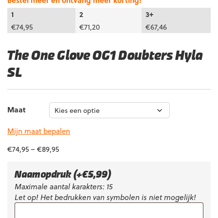
Bestel meer en ontvang meer korting!
1
2
3+
€
74,95
€
71,20
€
67,46
The One Glove OG1 Doubters Hyla
SL
Maat
Mijn maat bepalen
€
74,95
–
€
89,95
Naamopdruk
(+
€
5,99
)
Maximale aantal karakters: 15
Let op! Het bedrukken van symbolen is niet mogelijk!