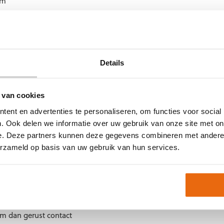
im
n op kunstgras gaat
Details
jn beschikbaar in maat
 van cookies
 senioren. Het is
ent en advertenties te personaliseren, om functies voor social
aliseren. Zo is het
. Ook delen we informatie over uw gebruik van onze site met on
n bedrukken. Hierdoor
e. Deze partners kunnen deze gegevens combineren met andere i
erzameld op basis van uw gebruik van hun services.
ginners met extra
ale paar handschoenen
eze morgen
em dan gerust contact