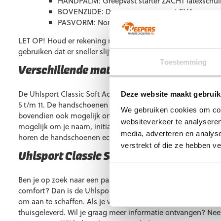
HANDPALM: Greepvast starter ZACHT latexschu
BOVENZIJDE: Duurzaam, greepvast EVA
PASVORM: Normaal
LET OP! Houd er rekening mee dat als je deze handschoene
gebruiken dat er sneller slijtage op kan treden.
Toestemming
Verschillende maten beschikbaar
De Uhlsport Classic Soft Advanced keepershandschoenen zi
Deze website maakt gebruik
5 t/m 11. De handschoenen zijn dus geschikt voor junioren en
We gebruiken cookies om cont
bovendien ook mogelijk om de handschoenen te laten person
websiteverkeer te analyseren
mogelijk om je naam, initialen of nationaliteit erop te late
media, adverteren en analys
horen de handschoenen echt bij jou!
verstrekt of die ze hebben v
Uhlsport Classic Soft Advanced kopen?
Ben je op zoek naar een paar keepershandschoenen voor be
comfort? Dan is de Uhlsport Classic Soft Advanced het ide
om aan te schaffen. Als je voor 23:00 besteld, dan wordt d
thuisgeleverd. Wil je graag meer informatie ontvangen? Ne