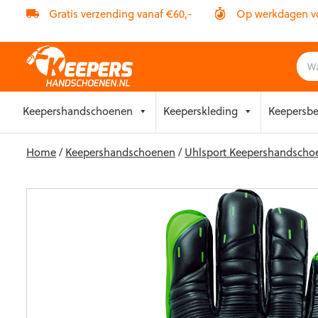
Gratis verzending vanaf €60,-
Op werkdagen vóó
Skip
Keepershandschoenen
Keeperskleding
Keepersb
to
content
Home
/
Keepershandschoenen
/
Uhlsport Keepershandscho