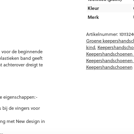
Kleur
Merk
Artikelnummer:
1011324
Groene keepershands
kind
,
Keepershandscho
n voor de beginnende
Keepershandschoenen 
elastieken band geeft
Keepershandschoenen
t achterover dreigt te
Keepershandschoenen
de eigenschappen:-
bij de vingers voor
ing met New design in