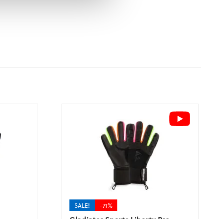
SALE!
-71%