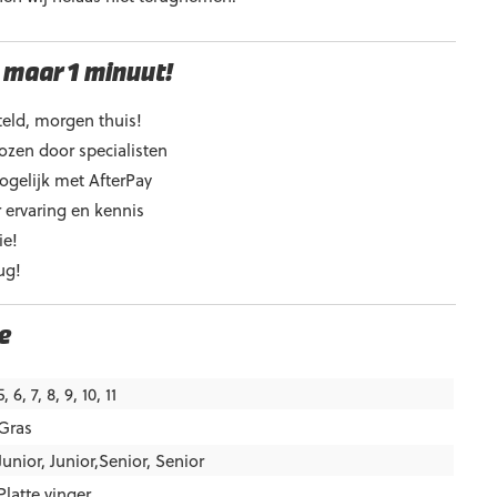
 maar 1 minuut!
eld, morgen thuis!
ozen door specialisten
ogelijk met AfterPay
 ervaring en kennis
ie!
ug!
e
5, 6, 7, 8, 9, 10, 11
Gras
Junior
,
Junior,Senior
,
Senior
Platte vinger