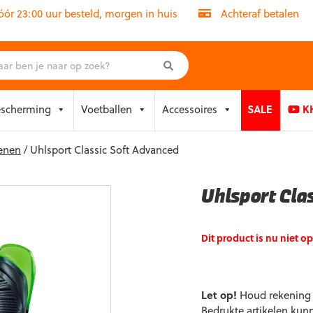
r 23:00 uur besteld, morgen in huis
Achteraf betalen
escherming
Voetballen
Accessoires
SALE
KH
enen
/ Uhlsport Classic Soft Advanced
Uhlsport Cla
Dit product is nu niet o
Let op!
Houd rekening m
Bedrukte artikelen kun