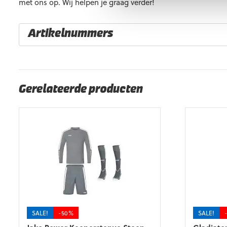
met ons op. Wij helpen je graag verder!
Artikelnummers
EAN code
Eigenschappen
Gerelateerde producten
SALE!
-50%
SALE!