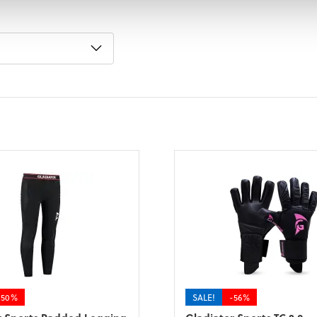
-50%
SALE!
-56%