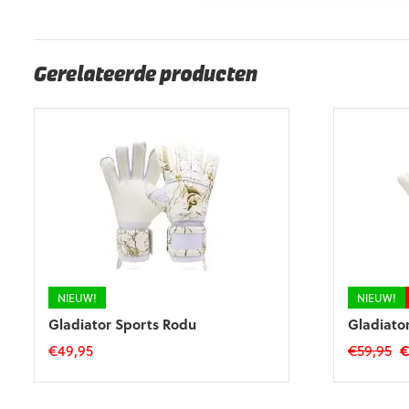
EAN code
Eigenschappen
Gerelateerde producten
NIEUW!
NIEUW!
Gladiator Sports Rodu
Gladiato
O
€
49,95
€
59,95
pr
Dit
Dit
w
product
product