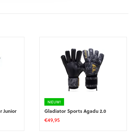
NIEUW!
r Junior
Gladiator Sports Agadu 2.0
€
49,95
Dit
product