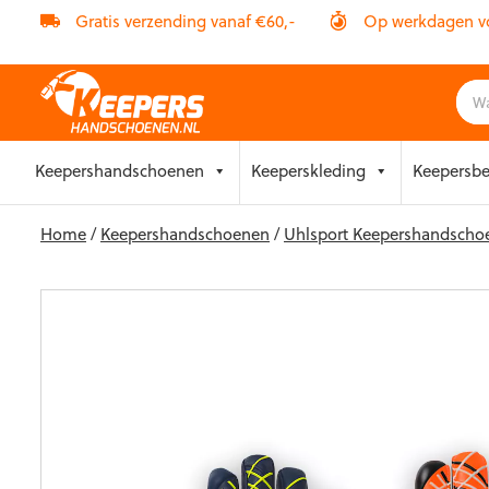
Gratis verzending vanaf €60,-
Op werkdagen vóó
Skip
Keepershandschoenen
Keeperskleding
Keepersb
to
content
Home
/
Keepershandschoenen
/
Uhlsport Keepershandscho