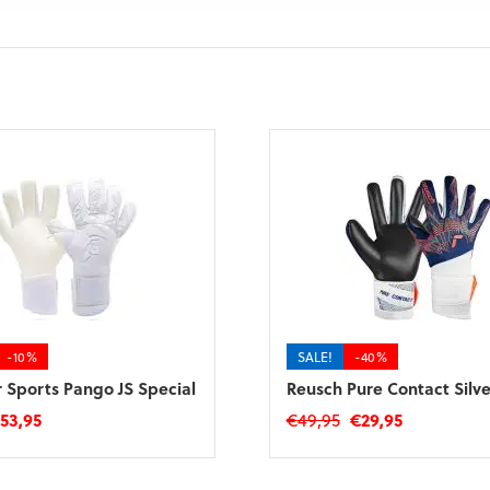
-10%
SALE!
-40%
r Sports Pango JS Special
Reusch Pure Contact Silve
orspronkelijke
Huidige
Oorspronkelijke
Huidige
€
53,95
€
49,95
€
29,95
ijs
prijs
prijs
prijs
Dit
as:
is:
was:
is:
product