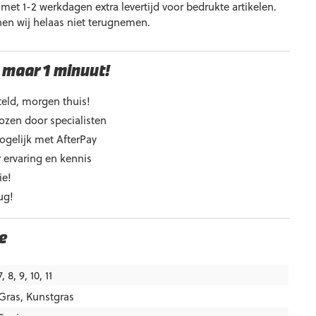
et 1-2 werkdagen extra levertijd voor bedrukte artikelen.
nen wij helaas niet terugnemen.
 maar 1 minuut!
eld, morgen thuis!
ozen door specialisten
ogelijk met AfterPay
 ervaring en kennis
ie!
ug!
e
7, 8, 9, 10, 11
Gras
,
Kunstgras