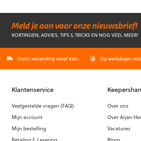
€5
heeft
heeft
meerdere
meerdere
variaties.
variaties.
Deze
Deze
Meld je aan voor onze nieuwsbrief!
optie
optie
KORTINGEN, ADVIES, TIPS & TRICKS EN NOG VEEL MEER!
kan
kan
gekozen
gekozen
worden
worden
op
op
Gratis verzending vanaf €60,-
Op werkdagen vóór 
de
de
productpagina
productp
Klantenservice
Keepershan
Veelgestelde vragen (FAQ)
Over ons
Mijn account
Over Arjan He
Mijn bestelling
Vacatures
Betaling & Levering
Blogs