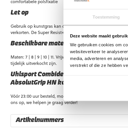
comfortabele polsfixatie
Let op
Toestemming
Gebruik op kunstgras kan de levensduur van de Prediction
verkorten. De Super Resist+ HN is beter bestand tegen kunst
Deze website maakt gebruik
Beschikbare maten
We gebruiken cookies om cont
websiteverkeer te analyseren
Maten: 7 | 8 | 9 | 10 | 11. Vrijwel altijd op voorraad, maar 
media, adverteren en analys
tijdelijk uitverkocht zijn.
verstrekt of die ze hebben v
Uhlsport Combideal Super Resist+ HN & 
AbsolutGrip HN kopen?
Vóór 23:00 uur besteld, morgen in huis. Heb je vragen? Ne
ons op, we helpen je graag verder!
Artikelnummers