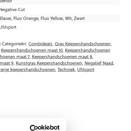
Senior
Negative Cut
Blauw
,
Fluo Orange
,
Fluo Yellow
,
Wit
,
Zwart
Uhlsport
N
Categorieën:
Combideals
,
Gras Keepershandschoenen
,
,
Keepershandschoenen maat 10
,
Keepershandschoenen
hoenen maat 7
,
Keepershandschoenen maat 8
,
maat 9
,
Kunstgras Keepershandschoenen
,
Negatief Naad
,
anje keepershandschoenen
,
Techniek
,
Uhlsport