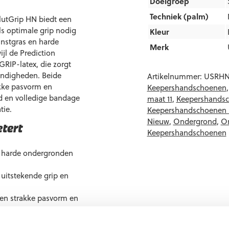
Doelgroep
Techniek (palm)
lutGrip HN biedt een
s optimale grip nodig
Kleur
unstgras en harde
Merk
jl de Prediction
RIP-latex, die zorgt
andigheden. Beide
Artikelnummer:
USRH
kke pasvorm en
Keepershandschoenen
nd en volledige bandage
maat 11
,
Keepershandsc
tie.
Keepershandschoenen 
Nieuw
,
Ondergrond
,
Or
tert
Keepershandschoenen
en harde ondergronden
 uitstekende grip en
en strakke pasvorm en
schokabsorptie en