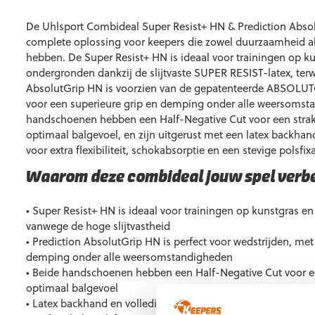
De Uhlsport Combideal Super Resist+ HN & Prediction Abso
complete oplossing voor keepers die zowel duurzaamheid al
hebben. De Super Resist+ HN is ideaal voor trainingen op k
ondergronden dankzij de slijtvaste SUPER RESIST-latex, terwi
AbsolutGrip HN is voorzien van de gepatenteerde ABSOLUTG
voor een superieure grip en demping onder alle weersomst
handschoenen hebben een Half-Negative Cut voor een stra
optimaal balgevoel, en zijn uitgerust met een latex backha
voor extra flexibiliteit, schokabsorptie en een stevige polsfixa
Waarom deze combideal jouw spel verbe
• Super Resist+ HN is ideaal voor trainingen op kunstgras 
vanwege de hoge slijtvastheid
• Prediction AbsolutGrip HN is perfect voor wedstrijden, met
demping onder alle weersomstandigheden
• Beide handschoenen hebben een Half-Negative Cut voor e
optimaal balgevoel
• Latex backhand en volledige bandage bieden flexibiliteit, 