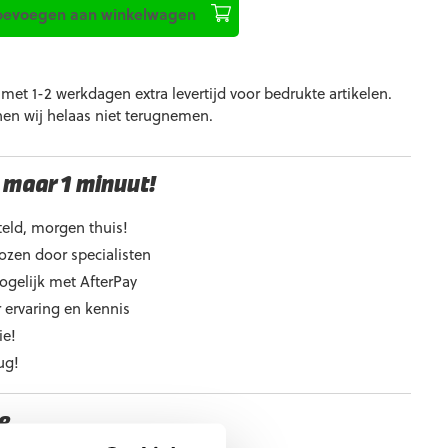
oevoegen aan winkelwagen
et 1-2 werkdagen extra levertijd voor bedrukte artikelen.
nen wij helaas niet terugnemen.
 maar 1 minuut!
eld, morgen thuis!
ozen door specialisten
ogelijk met AfterPay
 ervaring en kennis
ie!
ug!
e