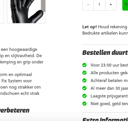
Aantal
T
Let op!
Houd rekening m
Bedrukte artikelen kun
is een hoogwaardige
Bestellen duurt
 en slijtvastheid. De
demping en grip onder
Voor 23:00 uur best
Alle producten gek
vorm en optimaal
Achteraf betalen m
 Fix System voor
schoen nog strakker om
Al meer dan 30 jaar
handschoen echt strak
Laagste prijsgarant
Niet goed, geld ter
verbeteren
Extra informati