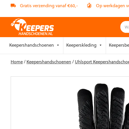
Gratis verzending vanaf €60,-
Op werkdagen vóó
Skip
Keepershandschoenen
Keeperskleding
Keepersb
to
content
Home
/
Keepershandschoenen
/
Uhlsport Keepershandscho