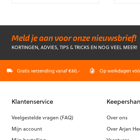
Dit
Dit
was:
is:
w
product
product
€119,99.
€71,95.
€
heeft
heeft
meerdere
meerdere
variaties.
variaties.
Deze
Deze
Meld je aan voor onze nieuwsbrief!
optie
optie
KORTINGEN, ADVIES, TIPS & TRICKS EN NOG VEEL MEER!
kan
kan
gekozen
gekozen
worden
worden
op
op
Gratis verzending vanaf €60,-
Op werkdagen vóór 
de
de
productpagina
productp
Klantenservice
Keepershan
Veelgestelde vragen (FAQ)
Over ons
Mijn account
Over Arjan He
Mijn bestelling
Vacatures