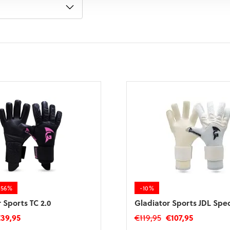
-56%
-10%
 Sports TC 2.0
Gladiator Sports JDL Spec
orspronkelijke
Huidige
Oorspronkelijke
Huidige
€
39,95
€
119,95
€
107,95
ijs
prijs
prijs
prijs