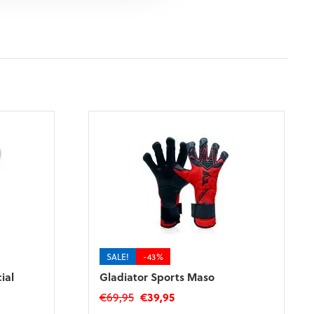
SALE!
-43%
ial
Gladiator Sports Maso
Oorspronkelijke
Huidige
€
69,95
€
39,95
prijs
prijs