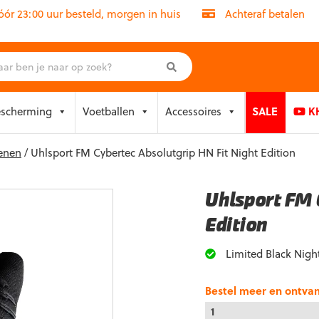
r 23:00 uur besteld, morgen in huis
Achteraf betalen
escherming
Voetballen
Accessoires
SALE
KH
enen
/ Uhlsport FM Cybertec Absolutgrip HN Fit Night Edition
Uhlsport FM 
Edition
Limited Black Night
Bestel meer en ontva
1