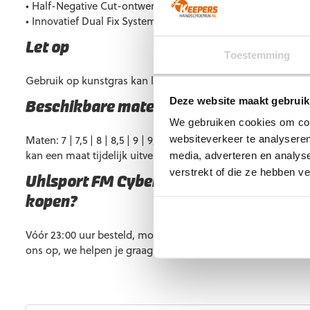
• Half-Negative Cut-ontwerp zorgt voor een strakke pasvorm
• Innovatief Dual Fix System biedt optimale fixatie en flexibili
Let op
Toestemming
Gebruik op kunstgras kan leiden tot een kortere levensduur.
Deze website maakt gebruik
Beschikbare maten
We gebruiken cookies om cont
Maten: 7 | 7,5 | 8 | 8,5 | 9 | 9,5 | 10 | 10,5 | 11 | 12. Vrijwel al
websiteverkeer te analyseren
kan een maat tijdelijk uitverkocht zijn
media, adverteren en analys
verstrekt of die ze hebben v
Uhlsport FM Cybertec Absolutgrip HN Fi
kopen?
Vóór 23:00 uur besteld, morgen in huis. Heb je vragen? Ne
ons op, we helpen je graag verder.