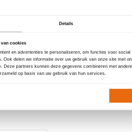
 en beter balgevoel
Maat
teit
Ondergrond
Details
Doelgroep
Techniek (palm)
Kleur
 van cookies
Merk
ent en advertenties te personaliseren, om functies voor social
tijd op voorraad, maar soms
. Ook delen we informatie over uw gebruik van onze site met on
e. Deze partners kunnen deze gegevens combineren met andere i
Artikelnummer:
1011378
erzameld op basis van uw gebruik van hun services.
Keepershandschoenen
t Night Edition
maat 11
,
Keepershandsc
Keepershandschoenen 
Nieuw
,
Ondergrond
,
Te
em gerust contact met
keepershandschoenen