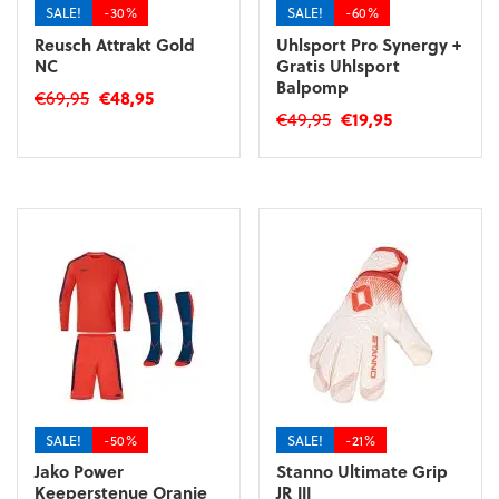
SALE!
-30%
SALE!
-60%
Reusch Attrakt Gold
Uhlsport Pro Synergy +
NC
Gratis Uhlsport
Balpomp
Oorspronkelijke
Huidige
€
69,95
€
48,95
Oorspronkelijke
Huidige
€
49,95
€
19,95
prijs
prijs
Dit
prijs
prijs
was:
is:
product
was:
is:
€69,95.
€48,95.
heeft
€49,95.
€19,95.
meerdere
variaties.
Deze
optie
kan
gekozen
worden
op
de
productpagina
SALE!
-50%
SALE!
-21%
Jako Power
Stanno Ultimate Grip
Keeperstenue Oranje
JR III