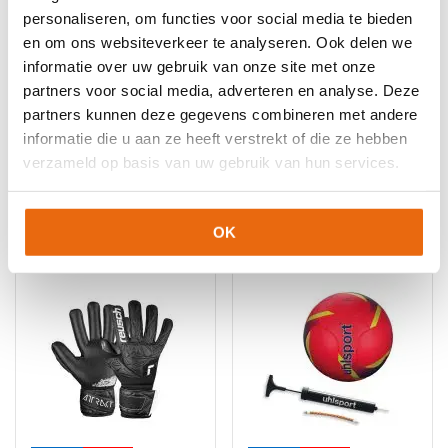
Keepershandschoenen maat 10
,
Keepershandschoenen maat
personaliseren, om functies voor social media te bieden
11
,
Keepershandschoenen maat 12
,
Keepershandschoenen
maat 7
,
Keepershandschoenen maat 8
,
en om ons websiteverkeer te analyseren. Ook delen we
Keepershandschoenen maat 9
,
Keepershandschoenen SALE
,
informatie over uw gebruik van onze site met onze
Negatief Naad
,
Ondergrond
,
Techniek
,
Uhlsport
partners voor social media, adverteren en analyse. Deze
Keepershandschoenen
,
Witte keepershandschoenen
partners kunnen deze gegevens combineren met andere
informatie die u aan ze heeft verstrekt of die ze hebben
verzameld op basis van uw gebruik van hun services.
Gerelateerde producten
OK