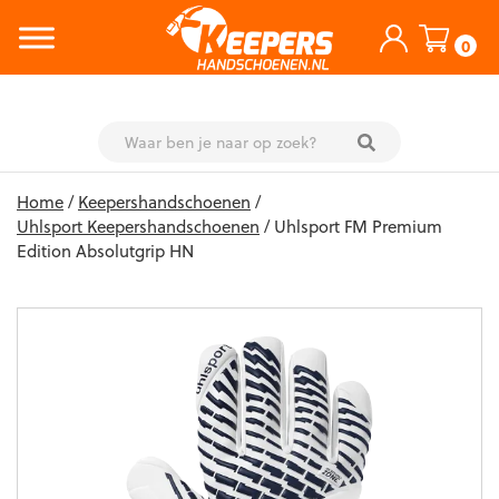
0
Skip
Home
/
Keepershandschoenen
/
to
Uhlsport Keepershandschoenen
/ Uhlsport FM Premium
content
Edition Absolutgrip HN