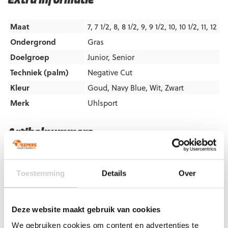
Extra informatie
Maat
7, 7 1/2, 8, 8 1/2, 9, 9 1/2, 10, 10 1/2, 11, 12
Ondergrond
Gras
Doelgroep
Junior
,
Senior
Techniek (palm)
Negative Cut
Kleur
Goud
,
Navy Blue
,
Wit
,
Zwart
Merk
Uhlsport
Artikelnummers
EAN code
Eigenschappen
Let op!
Houd rekening met 1-2 werkdagen extra levertijd
Toestemming
Details
Over
voor bedrukte artikelen.
Bedrukte artikelen kunnen wij helaas niet terugnemen.
Artikelnummer:
1011375021113
Categorieën:
Gras
Deze website maakt gebruik van cookies
Keepershandschoenen
,
Keepershandschoenen
,
We gebruiken cookies om content en advertenties te