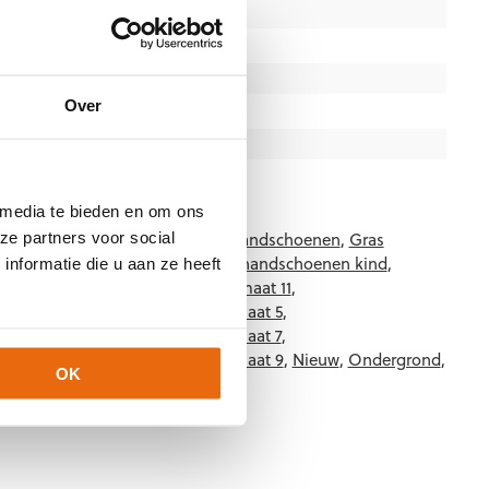
4, 5, 6, 7, 8, 9, 10, 11
Gras
Junior
,
Senior
Over
Platte vinger
Fluo Orange
,
Royal Blue
,
Wit
Uhlsport
 media te bieden en om ons
01
Categorieën:
Blauwe keepershandschoenen
,
Gras
ze partners voor social
,
Keepershandschoenen
,
Keepershandschoenen kind
,
nformatie die u aan ze heeft
maat 10
,
Keepershandschoenen maat 11
,
maat 4
,
Keepershandschoenen maat 5
,
maat 6
,
Keepershandschoenen maat 7
,
maat 8
,
Keepershandschoenen maat 9
,
Nieuw
,
Ondergrond
,
OK
,
Uhlsport Keepershandschoenen