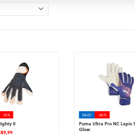
-10%
SALE!
-50%
ghty II
Puma Ultra Pro NC Lapis 
Glow
orspronkelijke
Huidige
€
89,99