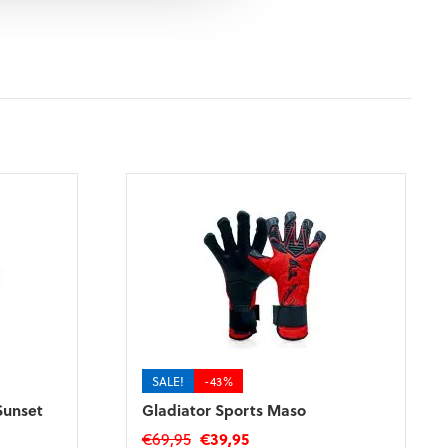
SALE!
-43%
Sunset
Gladiator Sports Maso
Oorspronkelijke
Huidige
€
69,95
€
39,95