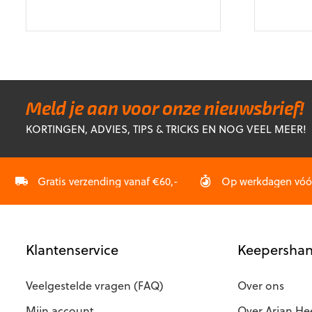
prijs
prijs
pr
Dit
Dit
was:
is:
w
product
product
€28,99.
€22,99.
€
heeft
heeft
meerdere
meerdere
variaties.
variaties.
Deze
Deze
optie
optie
Meld je aan voor onze nieuwsbrief!
kan
kan
KORTINGEN, ADVIES, TIPS & TRICKS EN NOG VEEL MEER!
gekozen
gekozen
worden
worden
op
op
Gratis verzending vanaf €60,-
Op werkdagen vóór 
de
de
productpagina
productp
Klantenservice
Keepershan
Veelgestelde vragen (FAQ)
Over ons
Mijn account
Over Arjan He