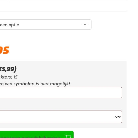
Huidige
95
prijs
is:
€26,95.
€
5,99
)
kters: 15
n van symbolen is niet mogelijk!
oevoegen aan winkelwagen