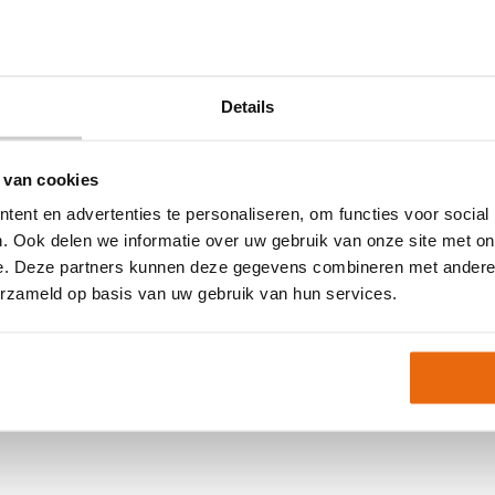
Maat
Ondergrond
Doelgroep
Details
Techniek (palm)
Kleur
Merk
 van cookies
ad, maar soms kan een maat
ent en advertenties te personaliseren, om functies voor social
Artikelnummer:
1011405
. Ook delen we informatie over uw gebruik van onze site met on
Keepershandschoenen
l Blue/Fluo
e. Deze partners kunnen deze gegevens combineren met andere i
Keepershandschoenen 
erzameld op basis van uw gebruik van hun services.
Keepershandschoenen 
Keepershandschoenen 
Neem gerust contact met
Keepershandschoenen 
Platte Vinger
,
Techniek