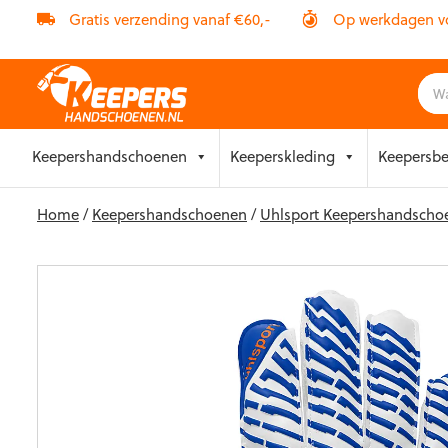
Gratis verzending vanaf €60,-
Op werkdagen vóó
Skip
Keepershandschoenen
Keeperskleding
Keepersb
to
content
Home
/
Keepershandschoenen
/
Uhlsport Keepershandscho