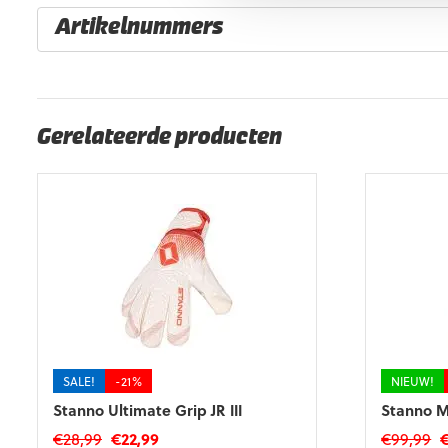
Artikelnummers
EAN code
Eigenschappen
4099803250459
Maat: 4
4099803250473
Maat: 5
Gerelateerde producten
4099803250497
Maat: 6
4099803250510
Maat: 7
4099803250558
Maat: 9
4099803250404
Maat: 10
4099803250428
Maat: 11
SALE!
-21%
NIEUW!
Stanno Ultimate Grip JR III
Stanno Mi
Oorspronkelijke
Huidige
O
€
28,99
€
22,99
€
99,99