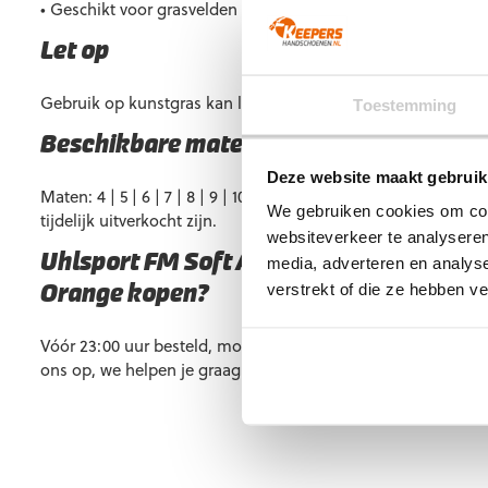
• Geschikt voor grasvelden
Let op
Gebruik op kunstgras kan leiden tot een kortere levensduur.
Toestemming
Beschikbare maten
Deze website maakt gebruik
Maten: 4 | 5 | 6 | 7 | 8 | 9 | 10 | 11. Vrijwel altijd op voorra
We gebruiken cookies om cont
tijdelijk uitverkocht zijn.
websiteverkeer te analyseren
Uhlsport FM Soft Advanced White/Roya
media, adverteren en analys
verstrekt of die ze hebben v
Orange kopen?
Vóór 23:00 uur besteld, morgen al in huis. Heb je vragen? 
ons op, we helpen je graag verder.