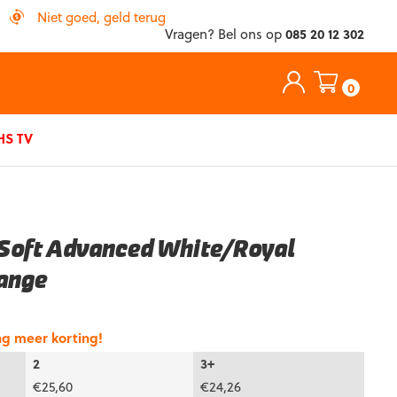
Niet goed, geld terug
Vragen? Bel ons op
085 20 12 302
0
S TV
Soft Advanced White/Royal
ange
ng meer korting!
2
3+
€
25,60
€
24,26