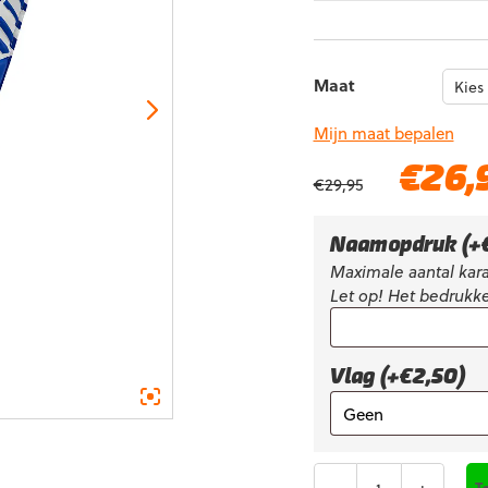
Maat
Mijn maat bepalen
Oorspronkelijke
€
26,
€
29,95
prijs
was:
€29,95.
Naamopdruk
(+
Maximale aantal kara
Let op! Het bedrukke
Vlag (+€2,50)
Aantal
T