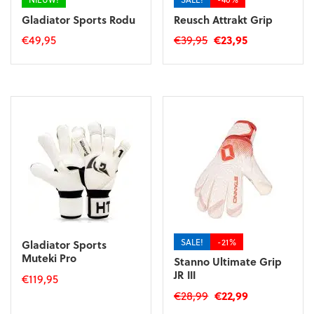
Gladiator Sports Rodu
Reusch Attrakt Grip
Oorspronkelijke
Huidige
€
49,95
€
39,95
€
23,95
prijs
prijs
Dit
Dit
was:
is:
product
product
€39,95.
€23,95.
heeft
heeft
meerdere
meerdere
variaties.
variaties.
Deze
Deze
optie
optie
kan
kan
gekozen
gekozen
worden
worden
op
op
de
de
SALE!
-21%
Gladiator Sports
productpagina
productpagina
Muteki Pro
Stanno Ultimate Grip
JR III
€
119,95
Oorspronkelijke
Huidige
€
28,99
€
22,99
Dit
prijs
prijs