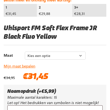
Bestel meer en ontvang meer korting!
1
2
3+
€
31,45
€
29,88
€
28,31
Uhlsport FM Soft Flex Frame JR
Black Fluo Yellow
Maat
Mijn maat bepalen
Oorspronkelijke
Huidige
€
31,45
€
34,95
prijs
prijs
was:
is:
€34,95.
€31,45.
Naamopdruk
(+
€
5,99
)
Maximale aantal karakters: 15
Let op! Het bedrukken van symbolen is niet mogelijk!