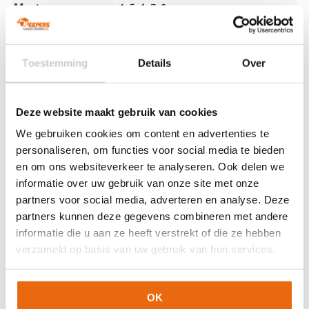
Maat
4, 5, 6, 7, 8
Ondergrond
Gras
Doelgroep
Junior
Toestemming
Details
Over
Bescherming
Fingersafe
Techniek (palm)
Platte vinger
Kleur
Fluo Yellow
,
Wit
,
Zwart
Deze website maakt gebruik van cookies
Merk
Uhlsport
We gebruiken cookies om content en advertenties te
personaliseren, om functies voor social media te bieden
en om ons websiteverkeer te analyseren. Ook delen we
Artikelnummers
informatie over uw gebruik van onze site met onze
partners voor social media, adverteren en analyse. Deze
EAN code
Eigenschappen
Let op!
Houd rekening met 1-2 werkdagen extra levertijd
partners kunnen deze gegevens combineren met andere
4099803250312
Maat: 4
voor bedrukte artikelen.
informatie die u aan ze heeft verstrekt of die ze hebben
Bedrukte artikelen kunnen wij helaas niet terugnemen.
4099803250336
Maat: 5
verzameld op basis van uw gebruik van hun services.
4099803250398
Maat: 8
Artikelnummer:
101140401
Categorieën:
Gras
Keepershandschoenen
,
Keepershandschoenen
,
OK
Keepershandschoenen kind
,
Keepershandschoenen maat 4
,