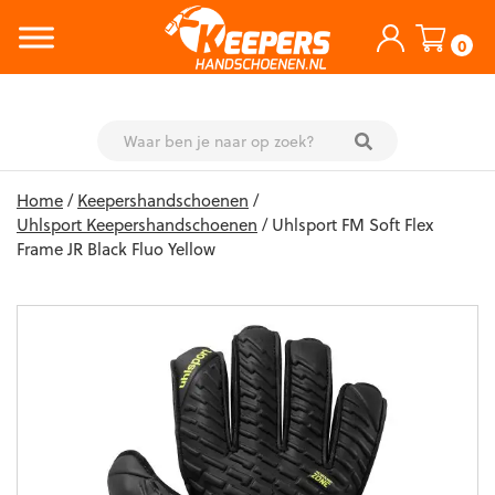
0
Skip
Home
/
Keepershandschoenen
/
to
Uhlsport Keepershandschoenen
/ Uhlsport FM Soft Flex
content
Frame JR Black Fluo Yellow