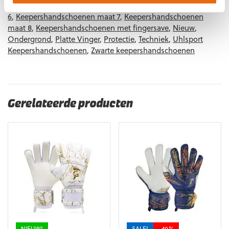
Keepershandschoenen maat 5
,
Keepershandschoenen maat
6
,
Keepershandschoenen maat 7
,
Keepershandschoenen
maat 8
,
Keepershandschoenen met fingersave
,
Nieuw
,
Ondergrond
,
Platte Vinger
,
Protectie
,
Techniek
,
Uhlsport
Keepershandschoenen
,
Zwarte keepershandschoenen
Gerelateerde producten
NIEUW!
SALE!
-40%