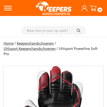
0
Skip
Home
/
Keepershandschoenen
/
to
Uhlsport Keepershandschoenen
/ Uhlsport Powerline Soft
content
Pro