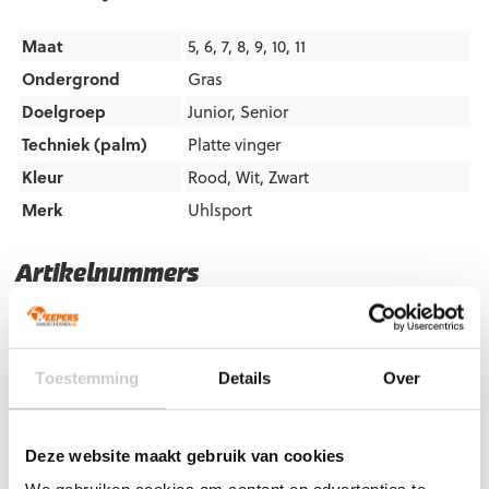
Maat
5, 6, 7, 8, 9, 10, 11
Ondergrond
Gras
Doelgroep
Junior
,
Senior
Techniek (palm)
Platte vinger
Kleur
Rood
,
Wit
,
Zwart
Merk
Uhlsport
Artikelnummers
EAN code
Eigenschappen
Let op!
Houd rekening met 1-2 werkdagen extra levertijd
voor bedrukte artikelen.
Toestemming
Details
Over
Bedrukte artikelen kunnen wij helaas niet terugnemen.
Artikelnummer:
101131101
Categorieën:
Flathand
,
Gras
Keepershandschoenen
,
Keepershandschoenen
,
Deze website maakt gebruik van cookies
Keepershandschoenen kind
,
Keepershandschoenen maat 10
,