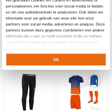
We gebruiken cookies om content en advertenties te
Keepershandschoenen maat 11
,
Keepershandschoenen maat
personaliseren, om functies voor social media te bieden
5
,
Keepershandschoenen maat 6
,
Keepershandschoenen
en om ons websiteverkeer te analyseren. Ook delen we
maat 7
,
Keepershandschoenen maat 8
,
informatie over uw gebruik van onze site met onze
Keepershandschoenen maat 9
,
Keepershandschoenen SALE
,
partners voor social media, adverteren en analyse. Deze
Nieuw
,
Ondergrond
,
Platte Vinger
,
Techniek
,
Uhlsport
Keepershandschoenen
partners kunnen deze gegevens combineren met andere
informatie die u aan ze heeft verstrekt of die ze hebben
verzameld op basis van uw gebruik van hun services.
Gerelateerde producten
OK