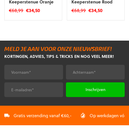
Keeperstenue Oranje
Keeperstenue Rood
Oorspronkelijke
Huidige
Oorspronkelijke
Huidige
€
68,99
€
34,50
€
68,99
€
34,50
prijs
prijs
prijs
prijs
Dit
Dit
was:
is:
was:
is:
product
product
€68,99.
€34,50.
€68,99.
€34,50.
heeft
heeft
meerdere
meerdere
variaties.
variaties.
MELD JE AAN VOOR ONZE NIEUWSBRIEF!
Deze
Deze
KORTINGEN, ADVIES, TIPS & TRICKS EN NOG VEEL MEER!
optie
optie
kan
kan
gekozen
gekozen
Voornaam
Achternaam
*
*
worden
worden
op
op
de
de
E-
CAPTCHA
productpagina
productpagina
mailadres
*
Gratis verzending vanaf €60,-
Op werkdagen vóór 2