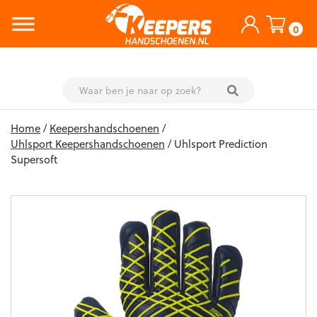
0
Skip
Home
/
Keepershandschoenen
/
to
Uhlsport Keepershandschoenen
/ Uhlsport Prediction
content
Supersoft