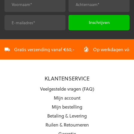
gekozen
gekozen
Voornaam
Achternaam
*
*
worden
worden
op
op
de
de
E-
CAPTCHA
productpagina
productpagina
mailadres
*
Gratis verzending vanaf €60,-
Op werkdagen vóór 2
KLANTENSERVICE
Veelgestelde vragen (FAQ)
Mijn account
Mijn bestelling
Betaling & Levering
Ruilen & Retourneren
Garantie