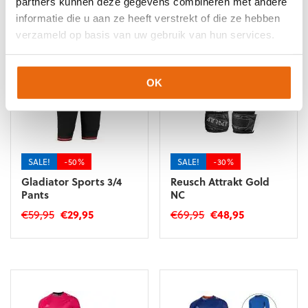
partners kunnen deze gegevens combineren met andere
informatie die u aan ze heeft verstrekt of die ze hebben
verzameld op basis van uw gebruik van hun services.
OK
SALE!
-50%
SALE!
-30%
Gladiator Sports 3/4
Reusch Attrakt Gold
Pants
NC
Oorspronkelijke
Huidige
Oorspronkelijke
Huidige
€
59,95
€
29,95
€
69,95
€
48,95
prijs
prijs
prijs
prijs
Dit
Dit
was:
is:
was:
is:
product
product
€59,95.
€29,95.
€69,95.
€48,95.
heeft
heeft
meerdere
meerdere
variaties.
variaties.