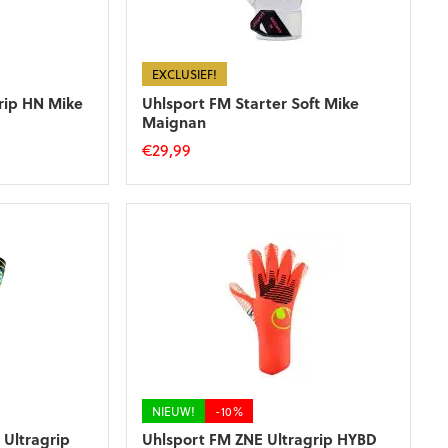
EXCLUSIEF!
rip HN Mike
Uhlsport FM Starter Soft Mike
Maignan
€
29,99
Dit
product
heeft
meerdere
variaties.
Deze
optie
kan
gekozen
worden
op
de
NIEUW!
-10%
productpagina
 Ultragrip
Uhlsport FM ZNE Ultragrip HYBD