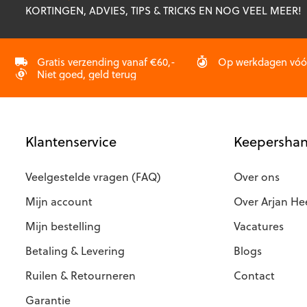
KORTINGEN, ADVIES, TIPS & TRICKS EN NOG VEEL MEER!
g
w
o
d
Gratis verzending vanaf €60,-
Op werkdagen vóór 
p
Niet goed, geld terug
Klantenservice
Keepershan
Veelgestelde vragen (FAQ)
Over ons
Mijn account
Over Arjan He
Mijn bestelling
Vacatures
Betaling & Levering
Blogs
Ruilen & Retourneren
Contact
Garantie