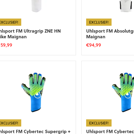
EXCLUSIEF!
EXCLUSIEF!
hlsport FM Ultragrip ZNE HN
Uhlsport FM Absolutg
ike Maignan
Maignan
159,99
€
94,99
t
Dit
roduct
product
eft
heeft
eerdere
meerdere
riaties.
variaties.
eze
Deze
tie
optie
an
kan
ekozen
gekozen
orden
worden
p
op
e
de
EXCLUSIEF!
EXCLUSIEF!
roductpagina
productpagina
hlsport FM Cybertec Supergrip +
Uhlsport FM Cybertec