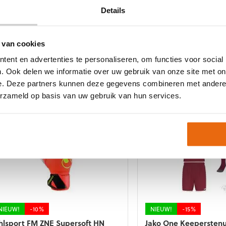
gekozen
orden
Details
worden
p
op
e
de
roductpagina
NIEUW!
-10%
NIEUW!
-10%
 van cookies
productpagina
hlsport FM ZNE Absolutgrip HN
Uhlsport FM ZNE Abso
ent en advertenties te personaliseren, om functies voor social
JR
Oorspronkelijke
Huidige
89,99
€
80,99
. Ook delen we informatie over uw gebruik van onze site met on
Oorspronkelij
Huidig
€
59,99
€
53,99
prijs
prijs
t
e. Deze partners kunnen deze gegevens combineren met andere i
prijs
prijs
was:
is:
Dit
roduct
erzameld op basis van uw gebruik van hun services.
was:
is:
€89,99.
€80,99.
product
eft
€59,99.
€53,99.
heeft
eerdere
meerdere
riaties.
variaties.
eze
Deze
tie
optie
an
kan
ekozen
gekozen
orden
worden
p
op
e
de
roductpagina
NIEUW!
-10%
NIEUW!
-15%
productpagina
hlsport FM ZNE Supersoft HN
Jako One Keepersten