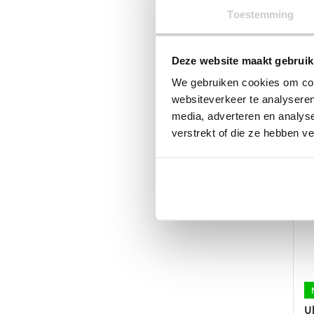
w
Toestemming
o
d
p
Deze website maakt gebruik
U
We gebruiken cookies om cont
€
websiteverkeer te analyseren
Di
media, adverteren en analys
p
verstrekt of die ze hebben v
he
m
va
D
op
k
g
w
o
d
p
U