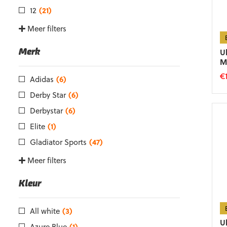
12
(21)
Meer filters
U
Merk
M
€
Adidas
(6)
Di
Derby Star
(6)
p
Derbystar
(6)
he
m
Elite
(1)
va
Gladiator Sports
(47)
D
op
Meer filters
k
g
Kleur
w
o
d
All white
(3)
p
U
Azure Blue
(1)