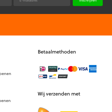
E-
worden
*
mailadres
op
de
productpagina
Betaalmethoden
hoenen
Wij verzenden met
hoenen