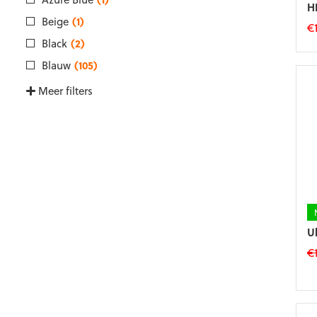
H
Beige
(1)
€
Black
(2)
Di
p
Blauw
(105)
he
Meer filters
m
va
D
op
k
g
w
o
d
p
U
€
Di
p
he
m