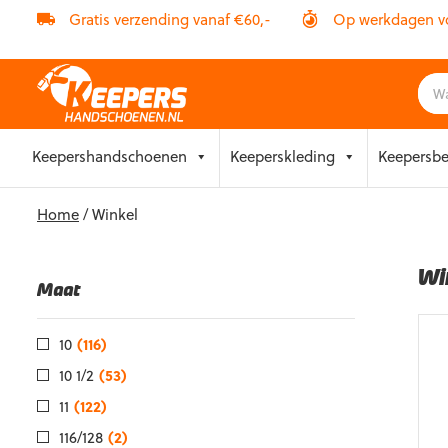
Gratis verzending vanaf €60,-
Op werkdagen vóó
Skip
Keepershandschoenen
Keeperskleding
Keepersb
to
content
Home
/ Winkel
Wi
Maat
10
(116)
10 1/2
(53)
11
(122)
116/128
(2)