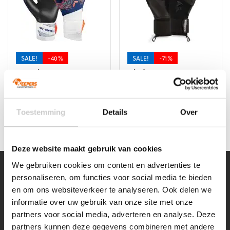
gekozen
gekozen
worden
worden
op
op
de
de
productpagina
productpagina
SALE!
-40%
SALE!
-71%
Reusch Pure Contact
Gladiator Sports
Silver Junior
Liberty Pro
Oorspronkelijke
Huidige
Oorspronkelijke
Huidige
€
49,95
€
29,95
€
69,95
€
19,95
prijs
prijs
prijs
prijs
Dit
Dit
Toestemming
Details
Over
was:
is:
was:
is:
product
product
€49,95.
€29,95.
€69,95.
€19,95.
heeft
heeft
meerdere
meerdere
Deze website maakt gebruik van cookies
variaties.
variaties.
Deze
Deze
We gebruiken cookies om content en advertenties te
MELD JE AAN VOOR ONZE NIEUWSBRIEF!
optie
optie
personaliseren, om functies voor social media te bieden
KORTINGEN, ADVIES, TIPS & TRICKS EN NOG VEEL MEER!
kan
kan
en om ons websiteverkeer te analyseren. Ook delen we
gekozen
gekozen
informatie over uw gebruik van onze site met onze
Voornaam
Achternaam
*
*
worden
worden
partners voor social media, adverteren en analyse. Deze
op
op
partners kunnen deze gegevens combineren met andere
de
de