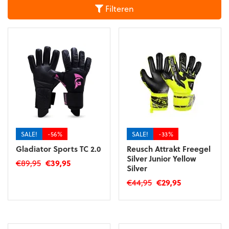
Filteren
SALE!
-56%
SALE!
-33%
Gladiator Sports TC 2.0
Reusch Attrakt Freegel
Silver Junior Yellow
Oorspronkelijke
Huidige
€
89,95
€
39,95
Silver
prijs
prijs
Dit
Oorspronkelijke
Huidige
€
44,95
€
29,95
was:
is:
product
prijs
prijs
€89,95.
€39,95.
Dit
heeft
was:
is:
product
meerdere
€44,95.
€29,95.
heeft
variaties.