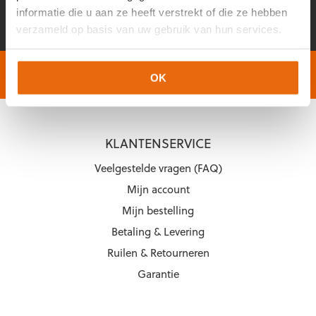
E-
CAPTCHA
informatie die u aan ze heeft verstrekt of die ze hebben
productpagina
productpagina
mailadres
*
verzameld op basis van uw gebruik van hun services.
Gratis verzending vanaf €60,-
Op werkdagen vóór 2
OK
KLANTENSERVICE
Veelgestelde vragen (FAQ)
Mijn account
Mijn bestelling
Betaling & Levering
Ruilen & Retourneren
Garantie