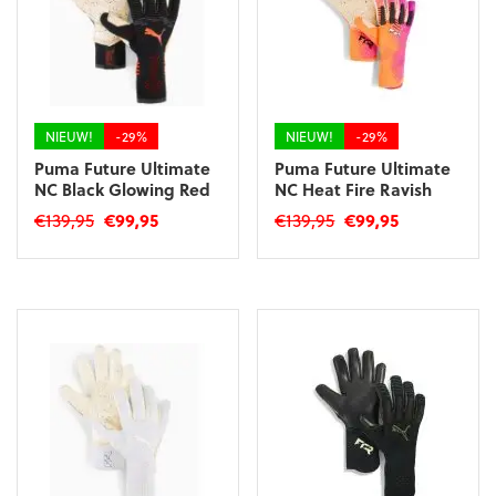
kan
gekozen
gekozen
worden
worden
op
op
de
de
productpagina
productpagina
NIEUW!
-29%
NIEUW!
-29%
Puma Future Ultimate
Puma Future Ultimate
NC Black Glowing Red
NC Heat Fire Ravish
Oorspronkelijke
Huidige
Oorspronkelijke
Huidige
€
139,95
€
99,95
€
139,95
€
99,95
prijs
prijs
prijs
prijs
Dit
Dit
was:
is:
was:
is:
product
product
€139,95.
€99,95.
€139,95.
€99,95.
heeft
heeft
meerdere
meerdere
variaties.
variaties.
Deze
Deze
optie
optie
kan
kan
gekozen
gekozen
worden
worden
op
op