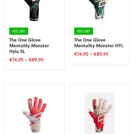
gekozen
worden
worden
op
op
de
de
productpagina
productpagina
NIEUW!
NIEUW!
The One Glove
The One Glove
Mentality Monster
Mentality Monster HYL
Hyla SL
€
74,95
–
€
89,95
€
74,95
–
€
89,95
Dit
Dit
product
product
heeft
heeft
meerdere
meerdere
variaties.
variaties.
Deze
Deze
optie
optie
kan
kan
gekozen
gekozen
worden
worden
op
op
de