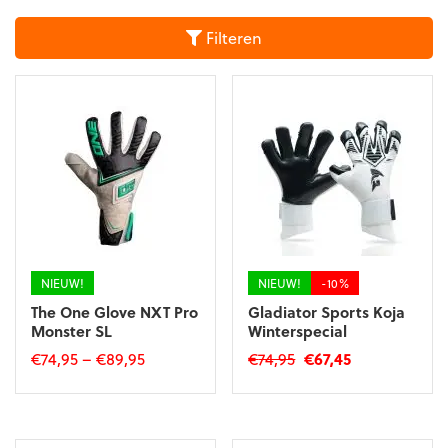
Filteren
NIEUW!
NIEUW!
-10%
The One Glove NXT Pro
Gladiator Sports Koja
Monster SL
Winterspecial
Oorspronkelijke
Huidige
€
74,95
–
€
89,95
€
74,95
€
67,45
prijs
prijs
Dit
Dit
was:
is:
product
product
€74,95.
€67,45.
heeft
heeft