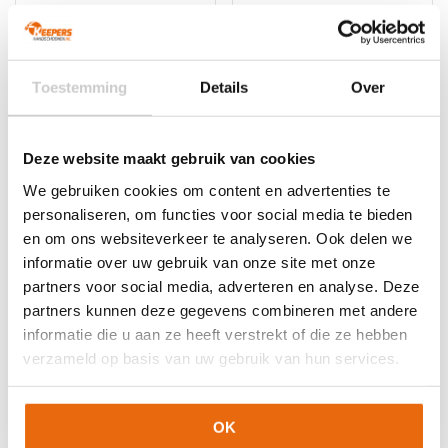
prijs
prijs
was:
is:
Dit
product
was:
is:
€119,95.
€107,95.
product
heeft
€119,95.
€107,95.
heeft
meerdere
meerdere
variaties.
Toestemming
Details
Over
variaties.
Deze
Deze
optie
optie
kan
kan
Deze website maakt gebruik van cookies
gekozen
gekozen
worden
We gebruiken cookies om content en advertenties te
worden
op
personaliseren, om functies voor social media te bieden
op
de
en om ons websiteverkeer te analyseren. Ook delen we
de
productpagina
informatie over uw gebruik van onze site met onze
productpagina
NIEUW!
-10%
SALE!
-10%
partners voor social media, adverteren en analyse. Deze
Puma Ultra Pro NC
Reusch Attrakt Silver
partners kunnen deze gegevens combineren met andere
Yellow Alert Black
Energize
informatie die u aan ze heeft verstrekt of die ze hebben
Oorspronkelijke
Huidige
Oorspronkelijke
Huidige
€
89,95
€
80,95
€
39,95
€
35,95
verzameld op basis van uw gebruik van hun services.
prijs
prijs
prijs
prijs
Dit
Dit
was:
is:
was:
is:
product
product
€89,95.
€80,95.
€39,95.
€35,95.
heeft
heeft
OK
meerdere
meerdere