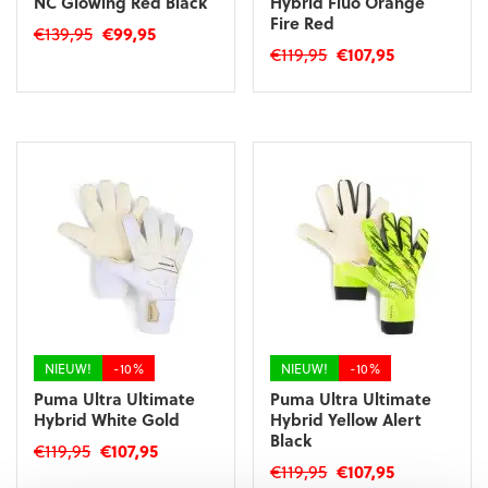
NC Glowing Red Black
Hybrid Fluo Orange
Fire Red
Oorspronkelijke
Huidige
€
139,95
€
99,95
Oorspronkelijke
Huidige
€
119,95
€
107,95
prijs
prijs
Dit
prijs
prijs
was:
is:
Dit
product
was:
is:
€139,95.
€99,95.
product
heeft
€119,95.
€107,95.
heeft
meerdere
meerdere
variaties.
variaties.
Deze
Deze
optie
optie
kan
kan
gekozen
gekozen
worden
worden
op
op
de
de
productpagina
productpagina
NIEUW!
-10%
NIEUW!
-10%
Puma Ultra Ultimate
Puma Ultra Ultimate
Hybrid White Gold
Hybrid Yellow Alert
Black
Oorspronkelijke
Huidige
€
119,95
€
107,95
Oorspronkelijke
Huidige
€
119,95
€
107,95
prijs
prijs
Dit