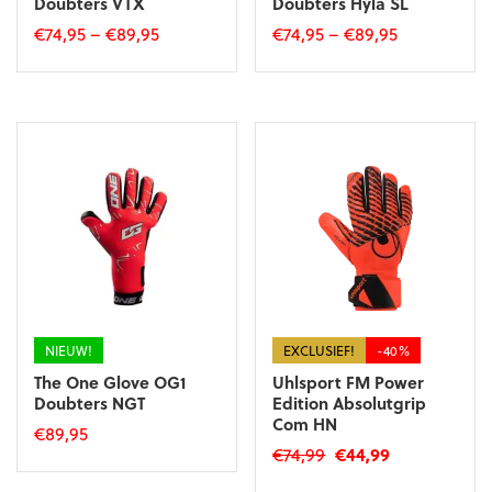
Doubters VTX
Doubters Hyla SL
€
74,95
–
€
89,95
€
74,95
–
€
89,95
Dit
Dit
product
product
heeft
heeft
meerdere
meerdere
variaties.
variaties.
Deze
Deze
optie
optie
kan
kan
gekozen
gekozen
worden
worden
op
op
de
de
productpagina
productpagina
NIEUW!
EXCLUSIEF!
-40%
The One Glove OG1
Uhlsport FM Power
Doubters NGT
Edition Absolutgrip
Com HN
€
89,95
Oorspronkelijke
Huidige
€
74,99
€
44,99
Dit
prijs
prijs
Dit
product