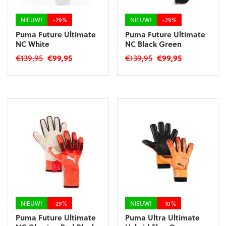
de
de
productpagina
productpagina
NIEUW!
-29%
NIEUW!
-29%
Puma Future Ultimate
Puma Future Ultimate
NC White
NC Black Green
Oorspronkelijke
Huidige
Oorspronkelijke
Huidige
€
139,95
€
99,95
€
139,95
€
99,95
prijs
prijs
prijs
prijs
Dit
Dit
was:
is:
was:
is:
product
product
€139,95.
€99,95.
€139,95.
€99,95.
heeft
heeft
meerdere
meerdere
variaties.
variaties.
Deze
Deze
optie
optie
kan
kan
gekozen
gekozen
worden
worden
op
op
de
de
productpagina
productpagina
NIEUW!
-29%
NIEUW!
-10%
Puma Future Ultimate
Puma Ultra Ultimate