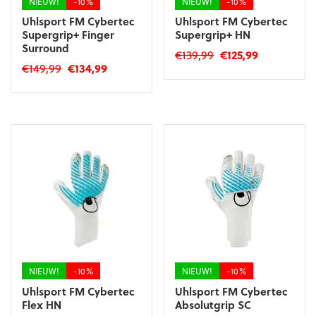
NIEUW!
-10%
NIEUW!
-10%
Uhlsport FM Cybertec
Uhlsport FM Cybertec
Supergrip+ Finger
Supergrip+ HN
Surround
Oorspronkelijke
Huidige
€
139,99
€
125,99
Oorspronkelijke
Huidige
€
149,99
€
134,99
prijs
prijs
Dit
prijs
prijs
was:
is:
Dit
product
was:
is:
€139,99.
€125,99.
product
heeft
€149,99.
€134,99.
heeft
meerdere
meerdere
variaties.
variaties.
Deze
Deze
optie
optie
kan
kan
gekozen
gekozen
worden
worden
op
op
de
de
productpagina
productpagina
NIEUW!
-10%
NIEUW!
-10%
Uhlsport FM Cybertec
Uhlsport FM Cybertec
Flex HN
Absolutgrip SC