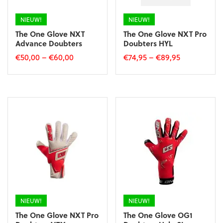
de
productpagina
productpagina
NIEUW!
NIEUW!
The One Glove NXT
The One Glove NXT Pro
Advance Doubters
Doubters HYL
€
50,00
–
€
60,00
€
74,95
–
€
89,95
Dit
Dit
product
product
heeft
heeft
meerdere
meerdere
variaties.
variaties.
Deze
Deze
optie
optie
kan
kan
gekozen
gekozen
worden
worden
op
op
de
de
productpagina
productpagina
NIEUW!
NIEUW!
The One Glove NXT Pro
The One Glove OG1