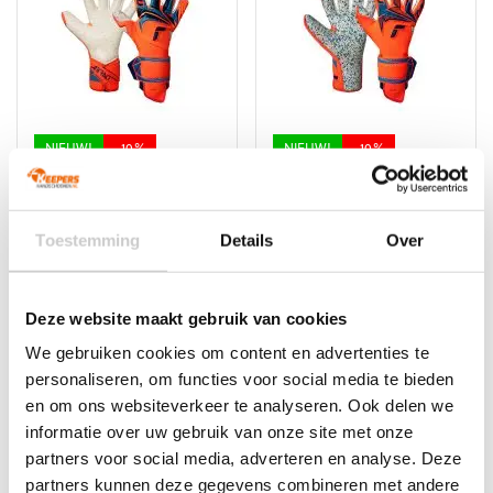
optie
optie
kan
kan
gekozen
gekozen
worden
worden
op
op
de
de
productpagina
productpagina
NIEUW!
-10%
NIEUW!
-10%
Reusch Attrakt
Reusch Attrakt Freegel
SpeedBump Guardian
Fusion
Oorspronkelijke
Huidige
Oorspronkelijke
Huidige
€
139,99
€
125,99
€
139,99
€
125,99
Toestemming
Details
Over
prijs
prijs
prijs
prijs
Dit
Dit
was:
is:
was:
is:
product
product
€139,99.
€125,99.
€139,99.
€125,99.
heeft
heeft
Deze website maakt gebruik van cookies
meerdere
meerdere
variaties.
variaties.
We gebruiken cookies om content en advertenties te
Deze
Deze
personaliseren, om functies voor social media te bieden
optie
optie
en om ons websiteverkeer te analyseren. Ook delen we
kan
kan
informatie over uw gebruik van onze site met onze
gekozen
gekozen
partners voor social media, adverteren en analyse. Deze
worden
worden
partners kunnen deze gegevens combineren met andere