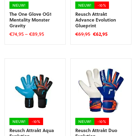
productpagina
NIEUW!
NIEUW!
-10%
The One Glove OG1
Reusch Attrakt
Mentality Monster
Advance Evolution
Gravity
Glueprint
Oorspronkelijke
Huidige
€
74,95
–
€
89,95
€
69,95
€
62,95
prijs
prijs
Dit
Dit
was:
is:
product
product
€69,95.
€62,95.
heeft
heeft
meerdere
meerdere
variaties.
variaties.
Deze
Deze
optie
optie
kan
kan
gekozen
gekozen
worden
worden
op
op
de
de
productpagina
productpagina
NIEUW!
-10%
NIEUW!
-10%
Reusch Attrakt Aqua
Reusch Attrakt Duo
Evolution
Evolution