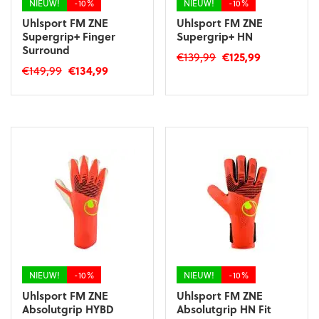
NIEUW!
-10%
NIEUW!
-10%
Uhlsport FM ZNE
Uhlsport FM ZNE
Supergrip+ Finger
Supergrip+ HN
Surround
Oorspronkelijke
Huidige
€
139,99
€
125,99
Oorspronkelijke
Huidige
€
149,99
€
134,99
prijs
prijs
Dit
prijs
prijs
was:
is:
Dit
product
was:
is:
€139,99.
€125,99.
product
heeft
€149,99.
€134,99.
heeft
meerdere
meerdere
variaties.
variaties.
Deze
Deze
optie
optie
kan
kan
gekozen
gekozen
worden
worden
op
op
de
de
productpagina
productpagina
NIEUW!
-10%
NIEUW!
-10%
Uhlsport FM ZNE
Uhlsport FM ZNE
Absolutgrip HYBD
Absolutgrip HN Fit