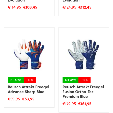
Oorspronkelijke
Huidige
Oorspronkelijke
Huidige
€
114,95
€
103,45
€
124,95
€
112,45
prijs
prijs
prijs
prijs
Dit
Dit
was:
is:
was:
is:
product
product
€114,95.
€103,45.
€124,95.
€112,45.
heeft
heeft
meerdere
meerdere
variaties.
variaties.
Deze
Deze
optie
optie
kan
kan
gekozen
gekozen
worden
worden
op
op
de
de
productpagina
productpagina
NIEUW!
-10%
NIEUW!
-10%
Reusch Attrakt Freegel
Reusch Attrakt Freegel
Advance Sharp Blue
Fusion Ortho-Tec
Premium Blue
Oorspronkelijke
Huidige
€
59,95
€
53,95
Oorspronkelijke
Huidige
€
179,95
€
161,95
prijs
prijs
Dit
prijs
prijs
was:
is:
Dit
product