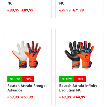
NC
NC
Oorspronkelijke
Huidige
Oorspronkelijke
Huidige
€
99,99
€
89,99
€
79,99
€
71,99
prijs
prijs
prijs
prijs
Dit
Dit
was:
is:
was:
is:
product
product
€99,99.
€89,99.
€79,99.
€71,99.
heeft
heeft
meerdere
meerdere
variaties.
variaties.
Deze
Deze
optie
optie
kan
kan
gekozen
gekozen
worden
worden
op
op
de
de
productpagina
productpagina
NIEUW!
-10%
NIEUW!
-10%
Reusch Attrakt Freegel
Reusch Attrakt Infinity
Advance
Evolution NC
Oorspronkelijke
Huidige
Oorspronkelijke
Huidige
€
59,99
€
53,99
€
49,99
€
44,99
prijs
prijs
prijs
prijs
Dit
Dit