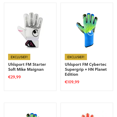
heeft
meerdere
meerdere
variaties.
variaties.
Deze
Deze
optie
optie
kan
kan
gekozen
gekozen
worden
worden
op
op
de
de
productpagina
productpagina
EXCLUSIEF!
EXCLUSIEF!
Uhlsport FM Starter
Uhlsport FM Cybertec
Soft Mike Maignan
Supergrip + HN Planet
Edition
€
29,99
€
109,99
Dit
Dit
product
product
heeft
heeft
meerdere
meerdere
variaties.
variaties.
Deze
Deze
optie