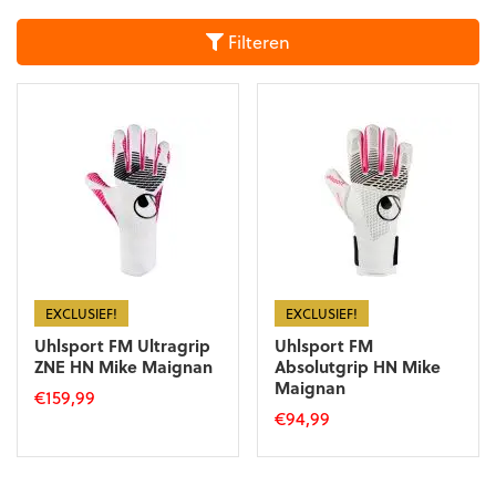
Filteren
EXCLUSIEF!
EXCLUSIEF!
Uhlsport FM Ultragrip
Uhlsport FM
ZNE HN Mike Maignan
Absolutgrip HN Mike
Maignan
€
159,99
€
94,99
Dit
Dit
product
product
heeft