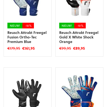
worden
gekozen
op
worden
de
op
productpagina
de
productpagina
NIEUW!
-10%
NIEUW!
-10%
Reusch Attrakt Freegel
Reusch Attrakt Freegel
Fusion Ortho-Tec
Gold X White Shock
Premium Blue
Orange
Oorspronkelijke
Huidige
Oorspronkelijke
Huidige
€
179,95
€
161,95
€
99,95
€
89,95
prijs
prijs
prijs
prijs
Dit
Dit
was:
is:
was:
is:
product
product
€179,95.
€161,95.
€99,95.
€89,95.
heeft
heeft
meerdere
meerdere
variaties.
variaties.
Deze
Deze
optie
optie
kan
kan
gekozen
gekozen
worden
worden
op
op