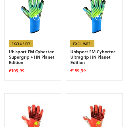
optie
optie
kan
kan
gekozen
gekozen
worden
worden
op
op
de
de
productpagina
productpagina
EXCLUSIEF!
EXCLUSIEF!
Uhlsport FM Cybertec
Uhlsport FM Cybertec
Supergrip + HN Planet
Ultragrip HN Planet
Edition
Edition
€
109,99
€
159,99
Dit
Dit
product
product
heeft
heeft
meerdere
meerdere
variaties.
variaties.
Deze
Deze
optie
optie
kan
kan
gekozen
gekozen