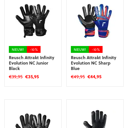
Deze
Deze
optie
optie
kan
kan
gekozen
gekozen
worden
worden
op
op
de
de
productpagina
productpagina
NIEUW!
-10%
NIEUW!
-10%
Reusch Attrakt Infinity
Reusch Attrakt Infinity
Evolution NC Junior
Evolution NC Sharp
Black
Blue
Oorspronkelijke
Huidige
Oorspronkelijke
Huidige
€
39,95
€
35,95
€
49,95
€
44,95
prijs
prijs
prijs
prijs
Dit
Dit
was:
is:
was:
is:
product
product
€39,95.
€35,95.
€49,95.
€44,95.
heeft
heeft
meerdere
meerdere
variaties.
variaties.
Deze
Deze
optie
optie
kan
kan