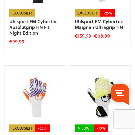
de
productpagina
productpagina
EXCLUSIEF!
EXCLUSIEF!
-25%
Uhlsport FM Cybertec
Uhlsport FM Cybertec
Absolutgrip HN Fit
Maignan Ultragrip HN
Night Edition
Oorspronkelijke
Huidige
€
159,99
€
119,99
€
99,99
prijs
prijs
Dit
was:
is:
Dit
product
€159,99.
€119,99.
product
heeft
heeft
meerdere
meerdere
variaties.
variaties.
Deze
Deze
optie
optie
kan
kan
gekozen
gekozen
worden
worden
op
op
de
de
productpagina
productpagina
EXCLUSIEF!
-25%
NIEUW!
-10%