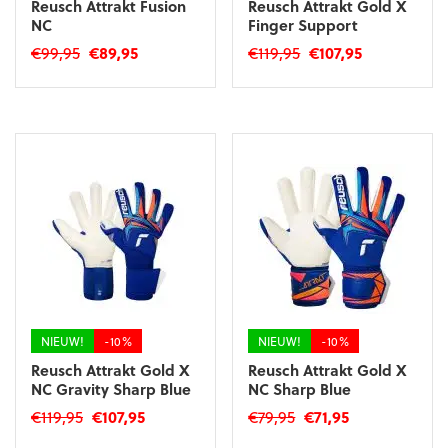
Reusch Attrakt Fusion
Reusch Attrakt Gold X
NC
Finger Support
Oorspronkelijke
Huidige
Oorspronkelijke
Huidige
€
99,95
€
89,95
€
119,95
€
107,95
prijs
prijs
prijs
prijs
Dit
Dit
was:
is:
was:
is:
product
product
€99,95.
€89,95.
€119,95.
€107,95.
heeft
heeft
meerdere
meerdere
variaties.
variaties.
Deze
Deze
optie
optie
kan
kan
gekozen
gekozen
worden
worden
op
op
de
de
productpagina
productpagina
NIEUW!
-10%
NIEUW!
-10%
Reusch Attrakt Gold X
Reusch Attrakt Gold X
NC Gravity Sharp Blue
NC Sharp Blue
Oorspronkelijke
Huidige
Oorspronkelijke
Huidige
€
119,95
€
107,95
€
79,95
€
71,95
prijs
prijs
prijs
prijs
Dit
Dit