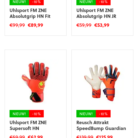
NIEUW!
-10%
NIEUW!
-10%
Uhlsport FM ZNE
Uhlsport FM ZNE
Absolutgrip HN Fit
Absolutgrip HN JR
Oorspronkelijke
Huidige
Oorspronkelijke
Huidige
€
99,99
€
89,99
€
59,99
€
53,99
prijs
prijs
prijs
prijs
Dit
Dit
was:
is:
was:
is:
product
product
€99,99.
€89,99.
€59,99.
€53,99.
heeft
heeft
meerdere
meerdere
variaties.
variaties.
Deze
Deze
optie
optie
kan
kan
gekozen
gekozen
worden
worden
op
op
de
de
productpagina
productpagina
NIEUW!
-10%
NIEUW!
-10%
Uhlsport FM ZNE
Reusch Attrakt
Supersoft HN
SpeedBump Guardian
Oorspronkelijke
Huidige
Oorspronkelijke
Huidige
€
69,99
€
62,99
€
139,99
€
125,99