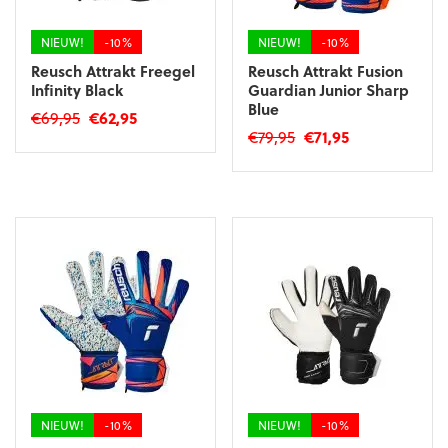
de
de
productpagina
productpagina
NIEUW!
-10%
NIEUW!
-10%
Reusch Attrakt Freegel
Reusch Attrakt Fusion
Infinity Black
Guardian Junior Sharp
Blue
Oorspronkelijke
Huidige
€
69,95
€
62,95
Oorspronkelijke
Huidige
€
79,95
€
71,95
prijs
prijs
Dit
prijs
prijs
was:
is:
Dit
product
was:
is:
€69,95.
€62,95.
product
heeft
€79,95.
€71,95.
heeft
meerdere
meerdere
variaties.
variaties.
Deze
Deze
optie
optie
kan
kan
gekozen
gekozen
worden
worden
op
op
de
de
productpagina
productpagina
NIEUW!
-10%
NIEUW!
-10%