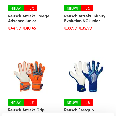
de
productpagina
productpagina
NIEUW!
-10%
NIEUW!
-10%
Reusch Attrakt Freegel
Reusch Attrakt Infinity
Advance Junior
Evolution NC Junior
Oorspronkelijke
Huidige
Oorspronkelijke
Huidige
€
44,99
€
40,45
€
39,99
€
35,99
prijs
prijs
prijs
prijs
Dit
Dit
was:
is:
was:
is:
product
product
€44,99.
€40,45.
€39,99.
€35,99.
heeft
heeft
meerdere
meerdere
variaties.
variaties.
Deze
Deze
optie
optie
kan
kan
gekozen
gekozen
worden
worden
op
op
de
de
productpagina
productpagina
NIEUW!
-10%
NIEUW!
-10%
Reusch Attrakt Grip
Reusch Fastgrip
Junior
Advance