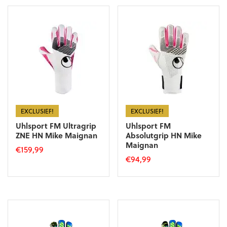
EXCLUSIEF!
EXCLUSIEF!
Uhlsport FM Ultragrip
Uhlsport FM
ZNE HN Mike Maignan
Absolutgrip HN Mike
Maignan
€
159,99
€
94,99
Dit
Dit
product
product
heeft
heeft
meerdere
meerdere
variaties.
variaties.
Deze
Deze