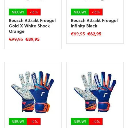
de
productpagina
productpagina
NIEUW!
-10%
NIEUW!
-10%
Reusch Attrakt Freegel
Reusch Attrakt Freegel
Gold X White Shock
Infinity Black
Orange
Oorspronkelijke
Huidige
€
69,95
€
62,95
Oorspronkelijke
Huidige
€
99,95
€
89,95
prijs
prijs
Dit
prijs
prijs
was:
is:
Dit
product
was:
is:
€69,95.
€62,95.
product
heeft
€99,95.
€89,95.
heeft
meerdere
meerdere
variaties.
variaties.
Deze
Deze
optie
optie
kan
kan
gekozen
gekozen
worden
worden
op
op
de
de
productpagina
productpagina
NIEUW!
-10%
NIEUW!
-10%