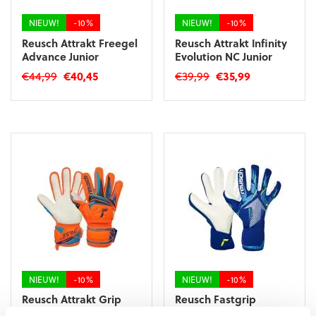
de
productpagina
productpagina
NIEUW!
-10%
NIEUW!
-10%
Reusch Attrakt Freegel
Reusch Attrakt Infinity
Advance Junior
Evolution NC Junior
Oorspronkelijke
Huidige
Oorspronkelijke
Huidige
€
44,99
€
40,45
€
39,99
€
35,99
prijs
prijs
prijs
prijs
Dit
Dit
was:
is:
was:
is:
product
product
€44,99.
€40,45.
€39,99.
€35,99.
heeft
heeft
meerdere
meerdere
variaties.
variaties.
Deze
Deze
optie
optie
kan
kan
gekozen
gekozen
worden
worden
op
op
de
de
productpagina
productpagina
NIEUW!
-10%
NIEUW!
-10%
Reusch Attrakt Grip
Reusch Fastgrip
Junior
Advance