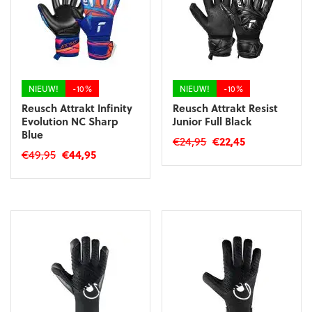
kan
gekozen
gekozen
worden
worden
op
op
de
de
productpagina
productpagina
NIEUW!
-10%
NIEUW!
-10%
Reusch Attrakt Infinity
Reusch Attrakt Resist
Evolution NC Sharp
Junior Full Black
Blue
Oorspronkelijke
Huidige
€
24,95
€
22,45
Oorspronkelijke
Huidige
€
49,95
€
44,95
prijs
prijs
Dit
prijs
prijs
was:
is:
Dit
product
was:
is:
€24,95.
€22,45.
product
heeft
€49,95.
€44,95.
heeft
meerdere
meerdere
variaties.
variaties.
Deze
Deze
optie
optie
kan
kan
gekozen
gekozen
worden
worden
op