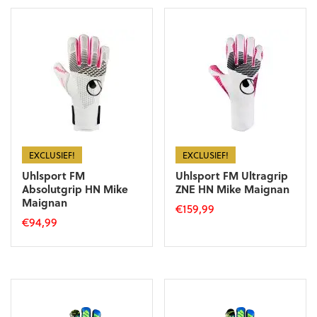
EXCLUSIEF!
EXCLUSIEF!
Uhlsport FM
Uhlsport FM Ultragrip
Absolutgrip HN Mike
ZNE HN Mike Maignan
Maignan
€
159,99
€
94,99
Dit
Dit
product
product
heeft
heeft
meerdere
meerdere
variaties.
variaties.
Deze
Deze