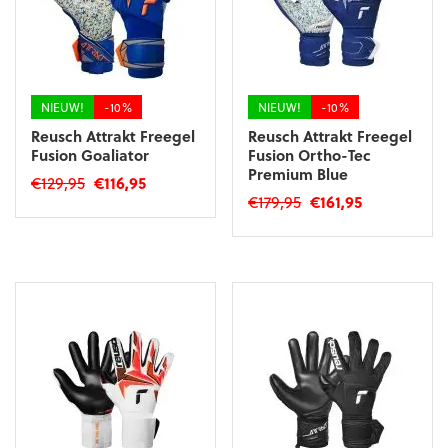
worden
gekozen
op
worden
de
op
productpagina
de
productpagina
NIEUW!
-10%
NIEUW!
-10%
Reusch Attrakt Freegel
Reusch Attrakt Freegel
Fusion Goaliator
Fusion Ortho-Tec
Premium Blue
Oorspronkelijke
Huidige
€
129,95
€
116,95
Oorspronkelijke
Huidige
€
179,95
€
161,95
prijs
prijs
Dit
prijs
prijs
was:
is:
Dit
product
was:
is:
€129,95.
€116,95.
product
heeft
€179,95.
€161,95.
heeft
meerdere
meerdere
variaties.
variaties.
Deze
Deze
optie
optie
kan
kan
gekozen
gekozen
worden
worden
op
op
de