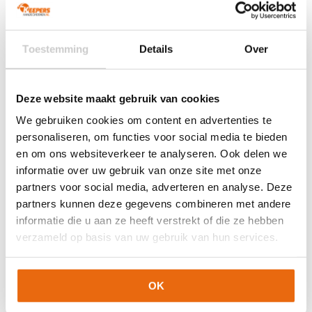
Oorspronkelijke
Huidige
Oorspronkelijke
Huidige
€
24,99
€
22,49
€
69,95
€
62,95
prijs
prijs
prijs
prijs
Dit
Dit
was:
is:
was:
is:
Toestemming
Details
Over
product
product
€24,99.
€22,49.
€69,95.
€62,95.
heeft
heeft
meerdere
meerdere
variaties.
variaties.
Deze website maakt gebruik van cookies
Deze
Deze
We gebruiken cookies om content en advertenties te
optie
optie
personaliseren, om functies voor social media te bieden
kan
kan
gekozen
gekozen
en om ons websiteverkeer te analyseren. Ook delen we
worden
worden
informatie over uw gebruik van onze site met onze
op
op
partners voor social media, adverteren en analyse. Deze
de
de
partners kunnen deze gegevens combineren met andere
productpagina
productpagina
NIEUW!
-10%
NIEUW!
-10%
informatie die u aan ze heeft verstrekt of die ze hebben
Reusch Fastgrip
Reusch Fastgrip Aqua
verzameld op basis van uw gebruik van hun services.
Advance Junior
White Blue
Oorspronkelijke
Huidige
Oorspronkelijke
Huidige
€
49,95
€
44,95
€
109,95
€
98,95
prijs
prijs
prijs
prijs
OK
Dit
Dit
was:
is:
was:
is:
product
product