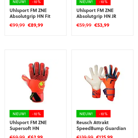
NIEUW!
-10%
NIEUW!
-10%
Uhlsport FM ZNE
Uhlsport FM ZNE
Absolutgrip HN Fit
Absolutgrip HN JR
Oorspronkelijke
Huidige
Oorspronkelijke
Huidige
€
99,99
€
89,99
€
59,99
€
53,99
prijs
prijs
prijs
prijs
Dit
Dit
was:
is:
was:
is:
product
product
€99,99.
€89,99.
€59,99.
€53,99.
heeft
heeft
meerdere
meerdere
variaties.
variaties.
Deze
Deze
optie
optie
kan
kan
gekozen
gekozen
worden
worden
op
op
de
de
productpagina
productpagina
NIEUW!
-10%
NIEUW!
-10%
Uhlsport FM ZNE
Reusch Attrakt
Supersoft HN
SpeedBump Guardian
Oorspronkelijke
Huidige
Oorspronkelijke
Huidige
€
69,99
€
62,99
€
139,99
€
125,99