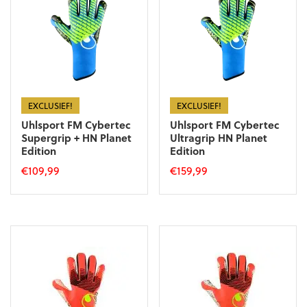
optie
optie
kan
kan
gekozen
gekozen
worden
worden
op
op
de
de
productpagina
productpagina
EXCLUSIEF!
EXCLUSIEF!
Uhlsport FM Cybertec
Uhlsport FM Cybertec
Supergrip + HN Planet
Ultragrip HN Planet
Edition
Edition
€
109,99
€
159,99
Dit
Dit
product
product
heeft
heeft
meerdere
meerdere
variaties.
variaties.
Deze
Deze
optie
optie
kan
kan
gekozen
gekozen