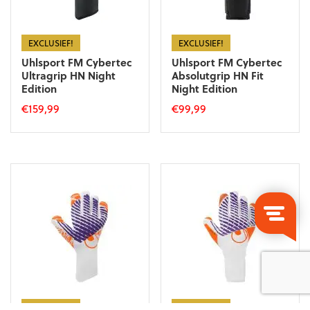
op
de
de
productpagina
productpagina
EXCLUSIEF!
EXCLUSIEF!
Uhlsport FM Cybertec
Uhlsport FM Cybertec
Ultragrip HN Night
Absolutgrip HN Fit
Edition
Night Edition
€
159,99
€
99,99
Dit
Dit
product
product
heeft
heeft
meerdere
meerdere
variaties.
variaties.
Deze
Deze
optie
optie
kan
kan
gekozen
gekozen
worden
worden
op
op
de
de
productpagina
productpagina
EXCLUSIEF!
EXCLUSIEF!