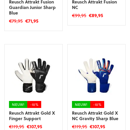
Reusch Attrakt Fusion
Reusch Attrakt Fusion
Guardian Junior Sharp
NC
Blue
Oorspronkelijke
Huidige
€
99,95
€
89,95
Oorspronkelijke
Huidige
€
79,95
€
71,95
prijs
prijs
Dit
prijs
prijs
was:
is:
Dit
product
was:
is:
€99,95.
€89,95.
product
heeft
€79,95.
€71,95.
heeft
meerdere
meerdere
variaties.
variaties.
Deze
Deze
optie
optie
kan
kan
gekozen
gekozen
worden
worden
op
op
de
de
productpagina
productpagina
NIEUW!
-10%
NIEUW!
-10%
Reusch Attrakt Gold X
Reusch Attrakt Gold X
Finger Support
NC Gravity Sharp Blue
Oorspronkelijke
Huidige
Oorspronkelijke
Huidige
€
119,95
€
107,95
€
119,95
€
107,95