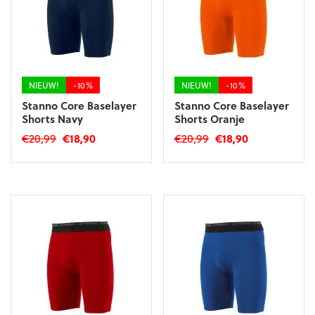
NIEUW!
-10%
NIEUW!
-10%
Stanno Core Baselayer
Stanno Core Baselayer
Shorts Navy
Shorts Oranje
Oorspronkelijke
Huidige
Oorspronkelijke
Huidige
€
20,99
€
18,90
€
20,99
€
18,90
prijs
prijs
prijs
prijs
Dit
Dit
was:
is:
was:
is:
product
product
€20,99.
€18,90.
€20,99.
€18,90.
heeft
heeft
meerdere
meerdere
variaties.
variaties.
Deze
Deze
optie
optie
kan
kan
gekozen
gekozen
worden
worden
op
op