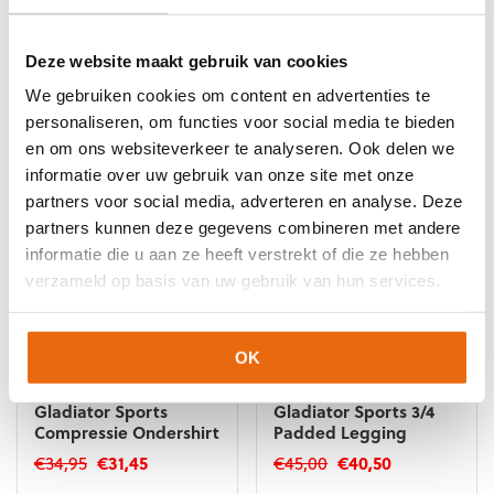
Stanno Core Baselayer
Stanno Core Baselayer
Long Sleeve Wit
Long Sleeve Zwart
€
24,30
–
€
26,10
€
24,30
–
€
26,10
Deze website maakt gebruik van cookies
Dit
Dit
We gebruiken cookies om content en advertenties te
product
product
personaliseren, om functies voor social media te bieden
heeft
heeft
en om ons websiteverkeer te analyseren. Ook delen we
meerdere
meerdere
informatie over uw gebruik van onze site met onze
variaties.
variaties.
partners voor social media, adverteren en analyse. Deze
Deze
Deze
partners kunnen deze gegevens combineren met andere
optie
optie
kan
kan
informatie die u aan ze heeft verstrekt of die ze hebben
gekozen
gekozen
verzameld op basis van uw gebruik van hun services.
worden
worden
op
op
de
de
OK
productpagina
productpagina
-10%
-10%
Gladiator Sports
Gladiator Sports 3/4
Compressie Ondershirt
Padded Legging
Oorspronkelijke
Huidige
Oorspronkelijke
Huidige
€
34,95
€
31,45
€
45,00
€
40,50
prijs
prijs
prijs
prijs