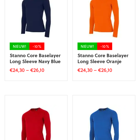
optie
optie
kan
kan
gekozen
gekozen
worden
worden
op
op
de
de
productpagina
productpagina
NIEUW!
-10%
NIEUW!
-10%
Stanno Core Baselayer
Stanno Core Baselayer
Long Sleeve Navy Blue
Long Sleeve Oranje
€
24,30
–
€
26,10
€
24,30
–
€
26,10
Dit
Dit
product
product
heeft
heeft
meerdere
meerdere
variaties.
variaties.
Deze
Deze
optie
optie
kan
kan
gekozen
gekozen
worden
worden