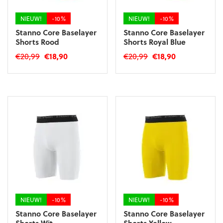
de
de
productpagina
productpagina
NIEUW!
-10%
NIEUW!
-10%
Stanno Core Baselayer
Stanno Core Baselayer
Shorts Rood
Shorts Royal Blue
Oorspronkelijke
Huidige
Oorspronkelijke
Huidige
€
20,99
€
18,90
€
20,99
€
18,90
prijs
prijs
prijs
prijs
Dit
Dit
was:
is:
was:
is:
product
product
€20,99.
€18,90.
€20,99.
€18,90.
heeft
heeft
meerdere
meerdere
variaties.
variaties.
Deze
Deze
optie
optie
kan
kan
gekozen
gekozen
worden
worden
op
op
de
de
productpagina
productpagina
NIEUW!
-10%
NIEUW!
-10%
Stanno Core Baselayer
Stanno Core Baselayer