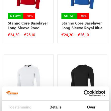
op
op
de
de
productpagina
productpagina
NIEUW!
-10%
NIEUW!
-10%
Stanno Core Baselayer
Stanno Core Baselayer
Long Sleeve Rood
Long Sleeve Royal Blue
€
24,30
–
€
26,10
€
24,30
–
€
26,10
Dit
Dit
product
product
heeft
heeft
meerdere
meerdere
variaties.
variaties.
Deze
Deze
optie
optie
kan
kan
gekozen
gekozen
worden
worden
op
op
de
de
productpagina
productpagina
NIEUW!
-10%
NIEUW!
-10%
Toestemming
Details
Over