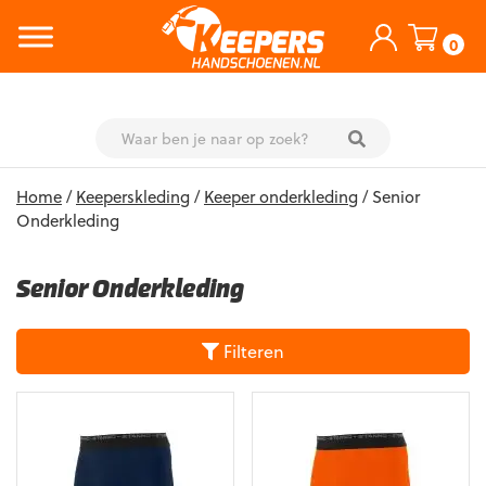
0
Skip
Home
/
Keeperskleding
/
Keeper onderkleding
/ Senior
to
Onderkleding
content
Senior Onderkleding
Filteren