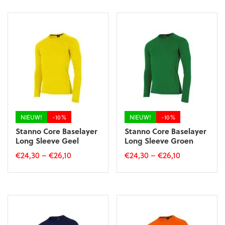
€20,99.
€18,90.
€39,95.
€35,95.
heeft
heeft
meerdere
meerdere
variaties.
variaties.
Deze
Deze
optie
optie
kan
kan
gekozen
gekozen
worden
worden
op
op
de
de
productpagina
productpagina
NIEUW!
-10%
NIEUW!
-10%
Stanno Core Baselayer
Stanno Core Baselayer
Long Sleeve Geel
Long Sleeve Groen
€
24,30
–
€
26,10
€
24,30
–
€
26,10
Dit
Dit
product
product
heeft
heeft
meerdere
meerdere
variaties.
variaties.
Deze
Deze