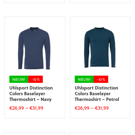
Dit
Dit
product
product
heeft
heeft
meerdere
meerdere
variaties.
variaties.
Deze
Deze
optie
optie
kan
kan
gekozen
gekozen
worden
worden
op
op
de
de
productpagina
productpagina
NIEUW!
-10%
NIEUW!
-10%
Uhlsport Distinction
Uhlsport Distinction
Colors Baselayer
Colors Baselayer
Thermoshirt – Navy
Thermoshirt – Petrol
€
26,99
–
€
31,99
€
26,99
–
€
31,99
Dit
Dit
product
product
heeft
heeft