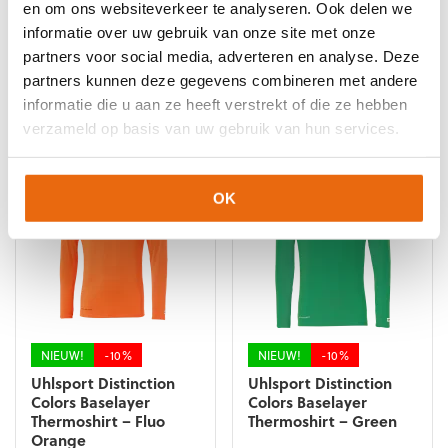
Colors Baselayer
Colors Baselayer
en om ons websiteverkeer te analyseren. Ook delen we
Thermoshirt – Dark
Thermoshirt – Flash
informatie over uw gebruik van onze site met onze
Grey
Green
partners voor social media, adverteren en analyse. Deze
€
26,99
–
€
31,99
€
26,99
–
€
31,99
partners kunnen deze gegevens combineren met andere
Dit
Dit
informatie die u aan ze heeft verstrekt of die ze hebben
product
product
verzameld op basis van uw gebruik van hun services.
heeft
heeft
meerdere
meerdere
variaties.
variaties.
Deze
Deze
OK
optie
optie
kan
kan
gekozen
gekozen
worden
worden
op
op
de
de
productpagina
productpagina
NIEUW!
-10%
NIEUW!
-10%
Uhlsport Distinction
Uhlsport Distinction
Colors Baselayer
Colors Baselayer
Thermoshirt – Fluo
Thermoshirt – Green
Orange