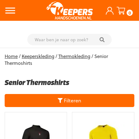
0
Skip
Home
/
Keeperskleding
/
Thermokleding
/ Senior
to
Thermoshirts
content
Senior Thermoshirts
Filteren