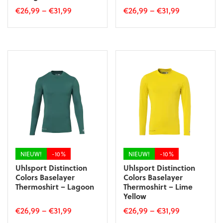
€
26,99
–
€
31,99
€
26,99
–
€
31,99
Dit
Dit
product
product
heeft
heeft
meerdere
meerdere
variaties.
variaties.
Deze
Deze
optie
optie
kan
kan
gekozen
gekozen
worden
worden
op
op
de
de
productpagina
productpagina
NIEUW!
-10%
NIEUW!
-10%
Uhlsport Distinction
Uhlsport Distinction
Colors Baselayer
Colors Baselayer
Thermoshirt – Lagoon
Thermoshirt – Lime
Yellow
€
26,99
–
€
31,99
€
26,99
–
€
31,99