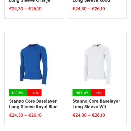
Long Sleeve Oranje
Long Sleeve Rood
€
24,30
–
€
26,10
€
24,30
–
€
26,10
Dit
Dit
product
product
heeft
heeft
meerdere
meerdere
variaties.
variaties.
Deze
Deze
optie
optie
kan
kan
gekozen
gekozen
worden
worden
op
op
de
de
productpagina
productpagina
NIEUW!
-10%
NIEUW!
-10%
Stanno Core Baselayer
Stanno Core Baselayer
Long Sleeve Royal Blue
Long Sleeve Wit
€
24,30
–
€
26,10
€
24,30
–
€
26,10
Dit
Dit
product
product