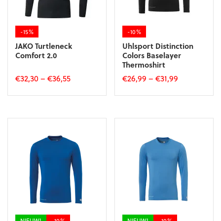
op
op
de
de
productpagina
productpagina
-15%
-10%
JAKO Turtleneck
Uhlsport Distinction
Comfort 2.0
Colors Baselayer
Thermoshirt
€
32,30
–
€
36,55
€
26,99
–
€
31,99
Dit
Dit
product
product
heeft
heeft
meerdere
meerdere
variaties.
variaties.
Deze
Deze
optie
optie
kan
kan
gekozen
gekozen
worden
worden
op
op
de
de
productpagina
productpagina
NIEUW!
-10%
NIEUW!
-10%