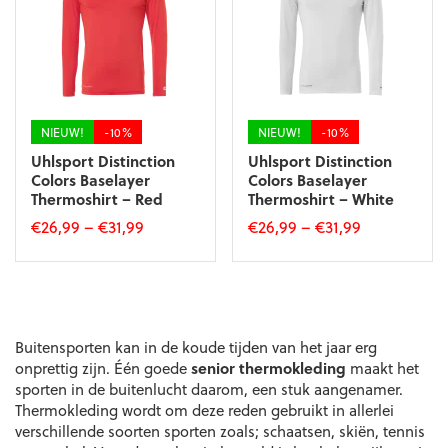
kan
kan
gekozen
gekozen
worden
worden
op
op
de
de
productpagina
productpagina
NIEUW!
-10%
NIEUW!
-10%
Uhlsport Distinction
Uhlsport Distinction
Colors Baselayer
Colors Baselayer
Thermoshirt – Red
Thermoshirt – White
€
26,99
–
€
31,99
€
26,99
–
€
31,99
Dit
Dit
product
product
heeft
heeft
meerdere
meerdere
variaties.
variaties.
Buitensporten kan in de koude tijden van het jaar erg
Deze
Deze
onprettig zijn. Één goede
senior thermokleding
maakt het
optie
optie
sporten in de buitenlucht daarom, een stuk aangenamer.
kan
kan
Thermokleding wordt om deze reden gebruikt in allerlei
gekozen
gekozen
verschillende soorten sporten zoals; schaatsen, skiën, tennis
worden
worden