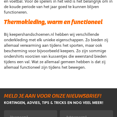
en voetbal. Voor de spelers in het veld is het belangrijk om in
op
op
de koude periode van het jaar goed te kunnen blijven
de
de
functioneren.
productpagina
productpagina
Thermokleding, warm en functioneel
Bij keepershandschoenen.nl hebben wij verschillende
onderkleding met elk unieke eigenschappen. Zo bieden zij
allemaal verwarming aan tijdens het sporten, maar ook
bescherming voor bijvoorbeeld keepers. Zo zijn sommige
ondershirts voorzien van kussentjes die weerstand bieden
tijdens een val. Wat ze allemaal gemeen hebben is dat zij
allemaal functioneel zijn tijdens het bewegen.
MELD JE AAN VOOR ONZE NIEUWSBRIEF!
KORTINGEN, ADVIES, TIPS & TRICKS EN NOG VEEL MEER!
Voornaam
Achternaam
*
*