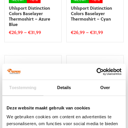
Uhlsport Distinction
Uhlsport Distinction
Colors Baselayer
Colors Baselayer
Thermoshirt – Azure
Thermoshirt – Cyan
Blue
€
26,99
–
€
31,99
€
26,99
–
€
31,99
Dit
Dit
product
product
heeft
heeft
meerdere
meerdere
variaties.
variaties.
Deze
Deze
optie
optie
kan
kan
Toestemming
Details
Over
gekozen
gekozen
worden
worden
op
op
de
de
Deze website maakt gebruik van cookies
productpagina
productpagina
NIEUW!
-10%
NIEUW!
-10%
We gebruiken cookies om content en advertenties te
Uhlsport Distinction
Uhlsport Distinction
personaliseren, om functies voor social media te bieden