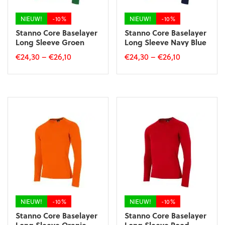
de
de
productpagina
productpagina
NIEUW!
-10%
NIEUW!
-10%
Stanno Core Baselayer
Stanno Core Baselayer
Long Sleeve Groen
Long Sleeve Navy Blue
€
24,30
–
€
26,10
€
24,30
–
€
26,10
Dit
Dit
product
product
heeft
heeft
meerdere
meerdere
variaties.
variaties.
Deze
Deze
optie
optie
kan
kan
gekozen
gekozen
worden
worden
op
op
de
de
productpagina
productpagina
NIEUW!
-10%
NIEUW!
-10%
Stanno Core Baselayer
Stanno Core Baselayer