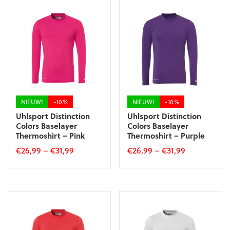
meerdere
meerdere
variaties.
variaties.
Deze
Deze
optie
optie
kan
kan
gekozen
gekozen
worden
worden
op
op
de
de
productpagina
productpagina
NIEUW!
-10%
NIEUW!
-10%
Uhlsport Distinction
Uhlsport Distinction
Colors Baselayer
Colors Baselayer
Thermoshirt – Pink
Thermoshirt – Purple
€
26,99
–
€
31,99
€
26,99
–
€
31,99
Dit
Dit
product
product
heeft
heeft
meerdere
meerdere
variaties.
variaties.
Deze
Deze
optie
optie