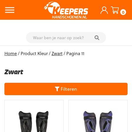
0
Skip
Home
/ Product Kleur /
Zwart
/ Pagina 11
to
content
Zwart
Filteren