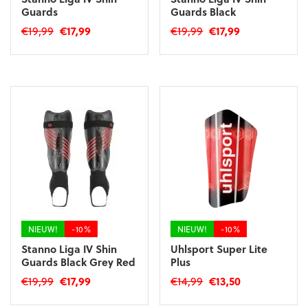
Guards
Guards Black
Oorspronkelijke
Huidige
Oorspronkelijke
Huidige
€
19,99
€
17,99
€
19,99
€
17,99
prijs
prijs
prijs
prijs
Dit
Dit
was:
is:
was:
is:
product
product
€19,99.
€17,99.
€19,99.
€17,99.
heeft
heeft
meerdere
meerdere
variaties.
variaties.
Deze
Deze
optie
optie
kan
kan
gekozen
gekozen
worden
worden
op
op
de
de
productpagina
productpagina
NIEUW!
-10%
NIEUW!
-10%
Stanno Liga IV Shin
Uhlsport Super Lite
Guards Black Grey Red
Plus
Oorspronkelijke
Huidige
Oorspronkelijke
Huidige
€
19,99
€
17,99
€
14,99
€
13,50
prijs
prijs
prijs
prijs
Dit
Dit