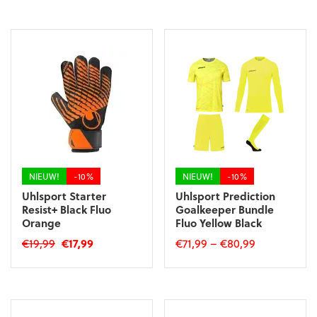
was:
is:
€79,99.
€71,99.
product
heeft
€44,99.
€40,49.
heeft
meerdere
meerdere
variaties.
variaties.
Deze
Deze
optie
optie
kan
kan
gekozen
gekozen
worden
worden
op
op
de
de
productpagina
productpagina
NIEUW!
-10%
NIEUW!
-10%
Uhlsport Starter
Uhlsport Prediction
Resist+ Black Fluo
Goalkeeper Bundle
Orange
Fluo Yellow Black
Oorspronkelijke
Huidige
€
19,99
€
17,99
€
71,99
–
€
80,99
prijs
prijs
Dit
Dit
was:
is:
product
product
€19,99.
€17,99.
heeft
heeft
meerdere
meerdere