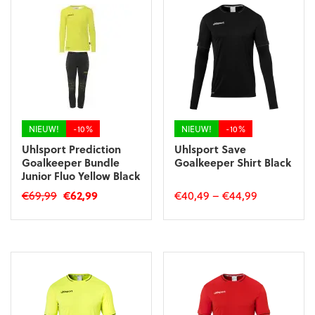
variaties.
variaties.
Deze
Deze
optie
optie
kan
kan
gekozen
gekozen
worden
worden
op
op
de
de
productpagina
productpagina
NIEUW!
-10%
NIEUW!
-10%
Uhlsport Prediction
Uhlsport Save
Goalkeeper Bundle
Goalkeeper Shirt Black
Junior Fluo Yellow Black
Oorspronkelijke
Huidige
€
69,99
€
62,99
€
40,49
–
€
44,99
prijs
prijs
Dit
Dit
was:
is:
product
product
€69,99.
€62,99.
heeft
heeft
meerdere
meerdere
variaties.
variaties.
Deze
Deze
optie
optie