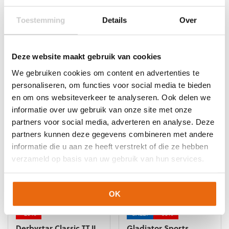
op
op
de
de
Toestemming
Details
Over
productpagina
productpagina
NIEUW!
-10%
-20%
Stanno Prime
Derbystar Classic
Windbreaker Top
Super Light II
Deze website maakt gebruik van cookies
Oorspronkelijke
Huidige
€
26,99
–
€
29,69
€
44,99
€
35,95
We gebruiken cookies om content en advertenties te
prijs
prijs
Dit
personaliseren, om functies voor social media te bieden
was:
is:
product
en om ons websiteverkeer te analyseren. Ook delen we
€44,99.
€35,95.
heeft
informatie over uw gebruik van onze site met onze
meerdere
partners voor social media, adverteren en analyse. Deze
variaties.
Deze
partners kunnen deze gegevens combineren met andere
optie
informatie die u aan ze heeft verstrekt of die ze hebben
kan
verzameld op basis van uw gebruik van hun services.
gekozen
worden
op
OK
de
productpagina
-20%
SALE!
-56%
Derbystar Classic TT II
Gladiator Sports