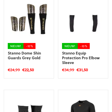
variaties.
variaties.
Deze
Deze
optie
optie
kan
kan
gekozen
gekozen
worden
worden
op
op
de
de
productpagina
productpagina
NIEUW!
-10%
NIEUW!
-10%
Stanno Dome Shin
Stanno Equip
Guards Grey Gold
Protection Pro Elbow
Sleeve
Oorspronkelijke
Huidige
Oorspronkelijke
Huidige
€
24,99
€
22,50
€
34,99
€
31,50
prijs
prijs
prijs
prijs
Dit
Dit
was:
is:
was:
is:
product
product
€24,99.
€22,50.
€34,99.
€31,50.
heeft
heeft
meerdere
meerdere
variaties.
variaties.
Deze
Deze
optie
optie