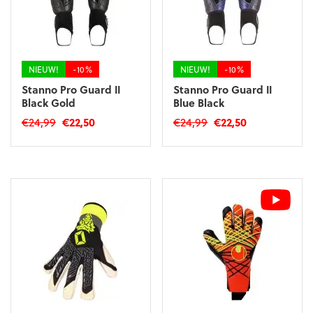
NIEUW!
-10%
NIEUW!
-10%
Stanno Pro Guard II
Stanno Pro Guard II
Black Gold
Blue Black
Oorspronkelijke
Huidige
Oorspronkelijke
Huidige
€
24,99
€
22,50
€
24,99
€
22,50
prijs
prijs
prijs
prijs
Dit
Dit
was:
is:
was:
is:
product
product
€24,99.
€22,50.
€24,99.
€22,50.
heeft
heeft
meerdere
meerdere
variaties.
variaties.
Deze
Deze
optie
optie
kan
kan
gekozen
gekozen
worden
worden
op
op
de
de