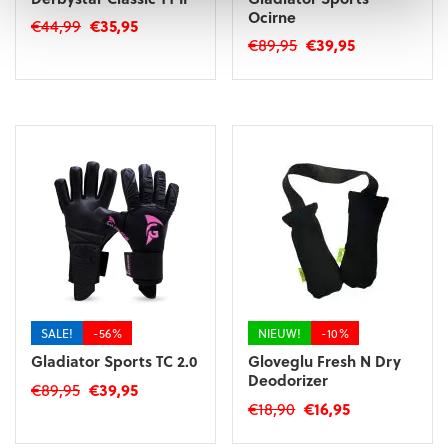
Ocirne
Oorspronkelijke
Huidige
€
44,99
€
35,95
Oorspronkelijke
Huidige
€
89,95
€
39,95
prijs
prijs
prijs
prijs
was:
is:
Dit
was:
is:
€44,99.
€35,95.
product
€89,95.
€39,95.
heeft
meerdere
variaties.
Deze
optie
kan
gekozen
worden
op
de
productpagina
SALE!
-56%
NIEUW!
-10%
Gladiator Sports TC 2.0
Gloveglu Fresh N Dry
Deodorizer
Oorspronkelijke
Huidige
€
89,95
€
39,95
Oorspronkelijke
Huidige
€
18,90
€
16,95
prijs
prijs
Dit
prijs
prijs
was:
is:
product