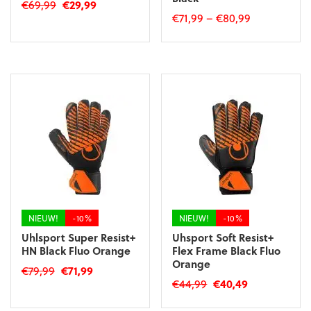
Oorspronkelijke
Huidige
€
69,99
€
29,99
€
71,99
–
€
80,99
prijs
prijs
Dit
was:
is:
Dit
product
€69,99.
€29,99.
product
heeft
heeft
meerdere
meerdere
variaties.
variaties.
Deze
Deze
optie
optie
kan
kan
gekozen
gekozen
worden
worden
op
op
de
de
productpagina
productpagina
NIEUW!
-10%
NIEUW!
-10%
Uhlsport Super Resist+
Uhsport Soft Resist+
HN Black Fluo Orange
Flex Frame Black Fluo
Orange
Oorspronkelijke
Huidige
€
79,99
€
71,99
Oorspronkelijke
Huidige
€
44,99
€
40,49
prijs
prijs
Dit
prijs
prijs
was:
is:
Dit
product