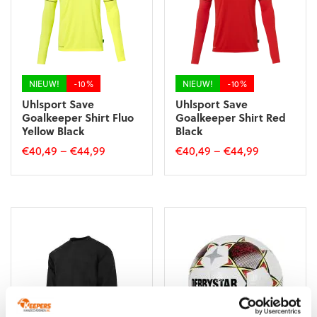
kan
kan
gekozen
gekozen
worden
worden
op
op
de
de
productpagina
productpagina
NIEUW!
-10%
NIEUW!
-10%
Uhlsport Save
Uhlsport Save
Goalkeeper Shirt Fluo
Goalkeeper Shirt Red
Yellow Black
Black
€
40,49
–
€
44,99
€
40,49
–
€
44,99
Dit
Dit
product
product
heeft
heeft
meerdere
meerdere
variaties.
variaties.
Deze
Deze
optie
optie
kan
kan
gekozen
gekozen
worden
worden