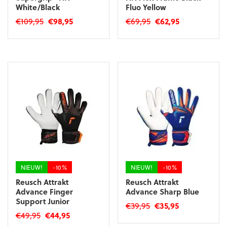
White/Black
Fluo Yellow
Oorspronkelijke
Huidige
Oorspronkelijke
Huidige
€
109,95
€
98,95
€
69,95
€
62,95
prijs
prijs
prijs
prijs
Dit
Dit
was:
is:
was:
is:
product
product
€109,95.
€98,95.
€69,95.
€62,95.
heeft
heeft
meerdere
meerdere
variaties.
variaties.
Deze
Deze
optie
optie
kan
kan
gekozen
gekozen
worden
worden
op
op
de
de
productpagina
productpagina
NIEUW!
-10%
NIEUW!
-10%
Reusch Attrakt
Reusch Attrakt
Advance Finger
Advance Sharp Blue
Support Junior
Oorspronkelijke
Huidige
€
39,95
€
35,95
Oorspronkelijke
Huidige
€
49,95
€
44,95
prijs
prijs
Dit
prijs
prijs