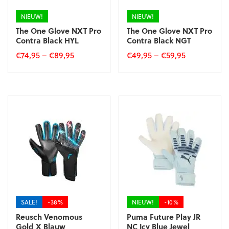
de
productpagina
NIEUW!
NIEUW!
The One Glove NXT Pro
The One Glove NXT Pro
Contra Black HYL
Contra Black NGT
€
74,95
–
€
89,95
€
49,95
–
€
59,95
Dit
Dit
product
product
heeft
heeft
meerdere
meerdere
variaties.
variaties.
Deze
Deze
optie
optie
kan
kan
gekozen
gekozen
worden
worden
op
op
de
de
productpagina
productpagina
SALE!
-38%
NIEUW!
-10%
Reusch Venomous
Puma Future Play JR
Gold X Blauw
NC Icy Blue Jewel