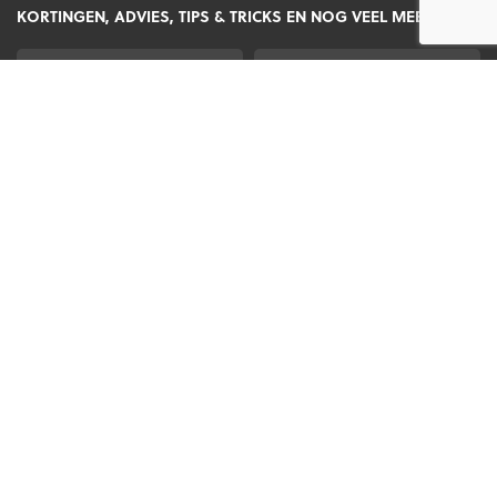
KORTINGEN, ADVIES, TIPS & TRICKS EN NOG VEEL MEER!
Voornaam
Achternaam
*
*
E-
CAPTCHA
mailadres
*
Gratis verzending vanaf €60,-
Op werkdagen vóór 2
Niet goed, geld terug
KLANTENSERVICE
Veelgestelde vragen (FAQ)
Mijn account
Mijn bestelling