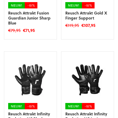
productpagina
NIEUW!
-10%
NIEUW!
-10%
Reusch Attrakt Fusion
Reusch Attrakt Gold X
Guardian Junior Sharp
Finger Support
Blue
Oorspronkelijke
Huidige
€
119,95
€
107,95
Oorspronkelijke
Huidige
€
79,95
€
71,95
prijs
prijs
Dit
prijs
prijs
was:
is:
Dit
product
was:
is:
€119,95.
€107,95.
product
heeft
€79,95.
€71,95.
heeft
meerdere
meerdere
variaties.
variaties.
Deze
Deze
optie
optie
kan
kan
gekozen
gekozen
worden
worden
op
op
de
de
productpagina
productpagina
NIEUW!
-10%
NIEUW!
-10%
Reusch Attrakt Infinity
Reusch Attrakt Infinity