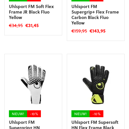
Uhlsport FM Soft Flex
Uhlsport FM
Frame JR Black Fluo
Supergrip+ Flex Frame
Yellow
Carbon Black Fluo
Yellow
Oorspronkelijke
Huidige
€
34,95
€
31,45
Oorspronkelijke
Huidige
€
159,95
€
143,95
prijs
prijs
Dit
prijs
prijs
was:
is:
Dit
product
was:
is:
€34,95.
€31,45.
product
heeft
€159,95.
€143,95.
heeft
meerdere
meerdere
variaties.
variaties.
Deze
Deze
optie
optie
kan
kan
gekozen
gekozen
worden
worden
op
op
de
de
productpagina
productpagina
NIEUW!
-10%
NIEUW!
-10%
Uhlsport FM
Uhlsport FM Supersoft
Supergrip+ HN
HN Flex Frame Black