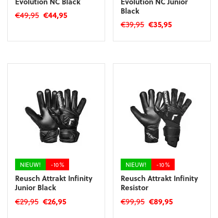
Evolution NC Black
Evolution NC Junior
Black
Oorspronkelijke
Huidige
€
49,95
€
44,95
Oorspronkelijke
Huidige
€
39,95
€
35,95
prijs
prijs
Dit
prijs
prijs
was:
is:
Dit
product
was:
is:
€49,95.
€44,95.
product
heeft
€39,95.
€35,95.
heeft
meerdere
meerdere
variaties.
variaties.
Deze
Deze
optie
optie
kan
kan
gekozen
gekozen
worden
worden
op
op
de
de
productpagina
productpagina
NIEUW!
-10%
NIEUW!
-10%
Reusch Attrakt Infinity
Reusch Attrakt Infinity
Junior Black
Resistor
Oorspronkelijke
Huidige
Oorspronkelijke
Huidige
€
29,95
€
26,95
€
99,95
€
89,95
prijs
prijs
prijs
prijs
Dit
Dit