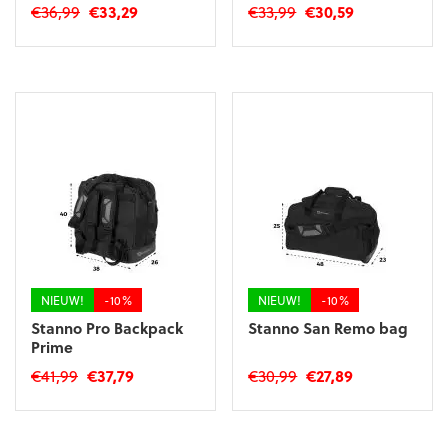
Oorspronkelijke
Huidige
Oorspronkelijke
Huidige
€
36,99
€
33,29
€
33,99
€
30,59
prijs
prijs
prijs
prijs
was:
is:
was:
is:
€36,99.
€33,29.
€33,99.
€30,59.
NIEUW!
-10%
NIEUW!
-10%
Stanno Pro Backpack
Stanno San Remo bag
Prime
Oorspronkelijke
Huidige
Oorspronkelijke
Huidige
€
41,99
€
37,79
€
30,99
€
27,89
prijs
prijs
prijs
prijs
was:
is:
was:
is:
€41,99.
€37,79.
€30,99.
€27,89.