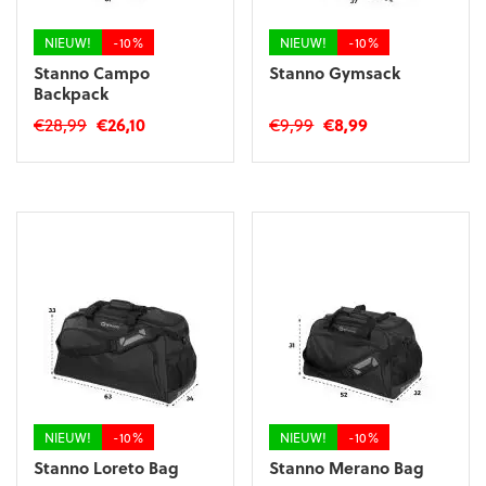
de
de
productpagina
productpagina
NIEUW!
-10%
NIEUW!
-10%
Stanno Campo
Stanno Gymsack
Backpack
Oorspronkelijke
Huidige
Oorspronkelijke
Huidige
€
28,99
€
26,10
€
9,99
€
8,99
prijs
prijs
prijs
prijs
was:
is:
was:
is:
€28,99.
€26,10.
€9,99.
€8,99.
NIEUW!
-10%
NIEUW!
-10%
Stanno Loreto Bag
Stanno Merano Bag