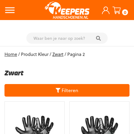
0
Skip
Home
/ Product Kleur /
Zwart
/ Pagina 2
to
content
Zwart
Filteren