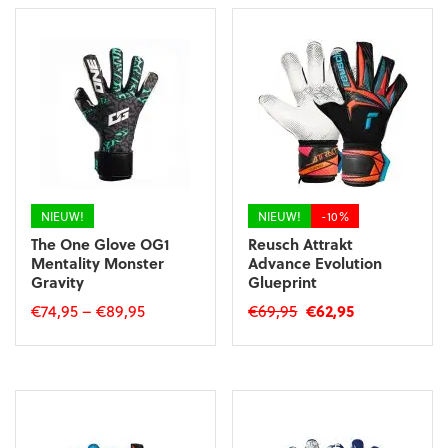
NIEUW!
NIEUW!
-10%
The One Glove OG1
Reusch Attrakt
Mentality Monster
Advance Evolution
Gravity
Glueprint
Oorspronkelijke
Huidige
€
74,95
–
€
89,95
€
69,95
€
62,95
prijs
prijs
Dit
Dit
was:
is:
product
product
€69,95.
€62,95.
heeft
heeft
meerdere
meerdere
variaties.
variaties.
Deze
Deze