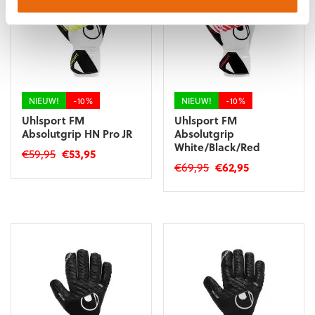
optie
kan
kan
gekozen
gekozen
worden
worden
op
op
de
de
productpagina
productpagina
NIEUW!
-10%
NIEUW!
-10%
Uhlsport FM
Uhlsport FM
Absolutgrip HN Pro JR
Absolutgrip
White/Black/Red
Oorspronkelijke
Huidige
€
59,95
€
53,95
Oorspronkelijke
Huidige
€
69,95
€
62,95
prijs
prijs
Dit
prijs
prijs
was:
is:
Dit
product
was:
is:
€59,95.
€53,95.
product
heeft
€69,95.
€62,95.
heeft
meerdere
meerdere
variaties.
variaties.
Deze
Deze
optie
optie
kan
kan
gekozen
gekozen
worden