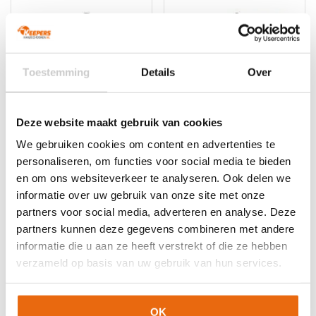
variaties.
Deze
Deze
optie
optie
kan
kan
gekozen
gekozen
worden
Toestemming
Details
Over
worden
op
op
de
de
productpagina
Deze website maakt gebruik van cookies
productpagina
EXCLUSIEF!
NIEUW!
-10%
We gebruiken cookies om content en advertenties te
Uhlsport FM Cybertec
Uhlsport FM
personaliseren, om functies voor social media te bieden
Absolutgrip HN Fit
Absolutgrip Flex
en om ons websiteverkeer te analyseren. Ook delen we
Night Edition
Frame Carbon Black
Fluo Yellow
informatie over uw gebruik van onze site met onze
€
99,99
Oorspronkelijke
Huidige
€
99,95
€
89,95
partners voor social media, adverteren en analyse. Deze
Dit
prijs
prijs
partners kunnen deze gegevens combineren met andere
Dit
product
was:
is:
informatie die u aan ze heeft verstrekt of die ze hebben
product
heeft
€99,95.
€89,95.
heeft
meerdere
verzameld op basis van uw gebruik van hun services.
meerdere
variaties.
variaties.
Deze
Deze
optie
OK