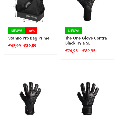
kan
kan
gekozen
gekozen
worden
worden
op
op
de
de
productpagina
productpagina
NIEUW!
-10%
NIEUW!
Stanno Pro Bag Prime
The One Glove Contra
Black Hyla SL
Oorspronkelijke
Huidige
€
43,99
€
39,59
€
74,95
–
€
89,95
prijs
prijs
was:
is:
Dit
€43,99.
€39,59.
product
heeft
meerdere
variaties.
Deze
optie
kan
gekozen
worden
op