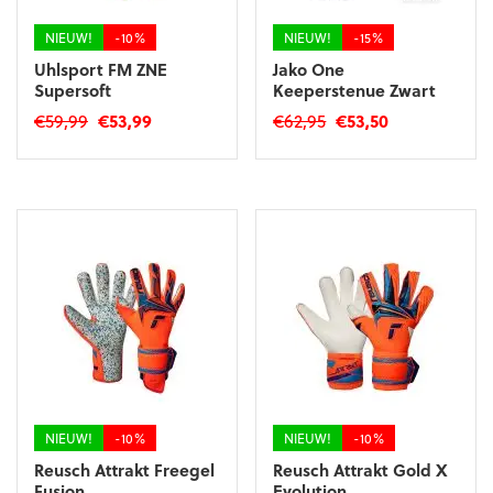
de
de
productpagina
productpagina
NIEUW!
-10%
NIEUW!
-15%
Uhlsport FM ZNE
Jako One
Supersoft
Keeperstenue Zwart
Oorspronkelijke
Huidige
Oorspronkelijke
Huidige
€
59,99
€
53,99
€
62,95
€
53,50
prijs
prijs
prijs
prijs
Dit
Dit
was:
is:
was:
is:
product
product
€59,99.
€53,99.
€62,95.
€53,50.
heeft
heeft
meerdere
meerdere
variaties.
variaties.
Deze
Deze
optie
optie
kan
kan
gekozen
gekozen
worden
worden
op
op
de
de
productpagina
productpagina
NIEUW!
-10%
NIEUW!
-10%
Reusch Attrakt Freegel
Reusch Attrakt Gold X
Fusion
Evolution