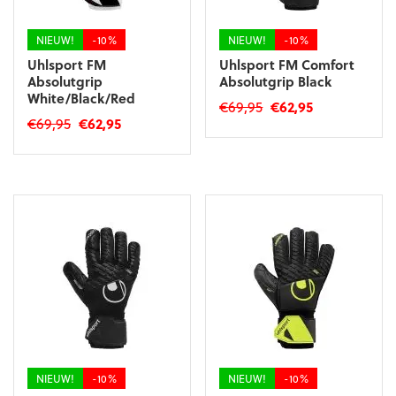
de
productpagina
NIEUW!
-10%
NIEUW!
-10%
Uhlsport FM
Uhlsport FM Comfort
Absolutgrip
Absolutgrip Black
White/Black/Red
Oorspronkelijke
Huidige
€
69,95
€
62,95
Oorspronkelijke
Huidige
€
69,95
€
62,95
prijs
prijs
Dit
prijs
prijs
was:
is:
Dit
product
was:
is:
€69,95.
€62,95.
product
heeft
€69,95.
€62,95.
heeft
meerdere
meerdere
variaties.
variaties.
Deze
Deze
optie
optie
kan
kan
gekozen
gekozen
worden
worden
op
op
de
de
productpagina
productpagina
NIEUW!
-10%
NIEUW!
-10%