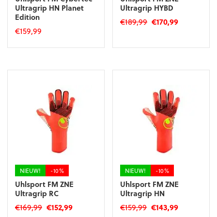
Ultragrip HN Planet
Ultragrip HYBD
Edition
Oorspronkelijke
Huidige
€
189,99
€
170,99
€
159,99
prijs
prijs
Dit
was:
is:
Dit
product
€189,99.
€170,99.
product
heeft
heeft
meerdere
meerdere
variaties.
variaties.
Deze
Deze
optie
optie
kan
kan
gekozen
gekozen
worden
worden
op
op
de
de
productpagina
productpagina
NIEUW!
-10%
NIEUW!
-10%
Uhlsport FM ZNE
Uhlsport FM ZNE
Ultragrip RC
Ultragrip HN
Oorspronkelijke
Huidige
Oorspronkelijke
Huidige
€
169,99
€
152,99
€
159,99
€
143,99