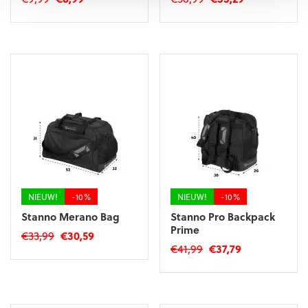
prijs
prijs
prijs
prijs
was:
is:
was:
is:
€9,99.
€8,99.
€36,99.
€33,29.
NIEUW!
-10%
NIEUW!
-10%
Stanno Merano Bag
Stanno Pro Backpack
Prime
Oorspronkelijke
Huidige
€
33,99
€
30,59
Oorspronkelijke
Huidige
€
41,99
€
37,79
prijs
prijs
prijs
prijs
was:
is:
was:
is:
€33,99.
€30,59.
€41,99.
€37,79.