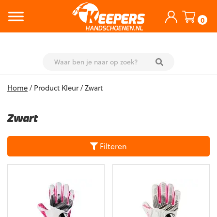
0
Skip
Home
/ Product Kleur / Zwart
to
content
Zwart
Filteren