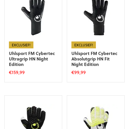
Deze
Deze
optie
optie
kan
kan
gekozen
gekozen
worden
worden
op
op
de
de
productpagina
productpagina
EXCLUSIEF!
EXCLUSIEF!
Uhlsport FM Cybertec
Uhlsport FM Cybertec
Ultragrip HN Night
Absolutgrip HN Fit
Edition
Night Edition
€
159,99
€
99,99
Dit
Dit
product
product
heeft
heeft
meerdere
meerdere
variaties.
variaties.
Deze
Deze
optie
optie
kan
kan
gekozen
gekozen