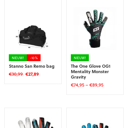
NIEUW!
-10%
NIEUW!
Stanno San Remo bag
The One Glove OG1
Mentality Monster
Oorspronkelijke
Huidige
€
30,99
€
27,89
Gravity
prijs
prijs
€
74,95
–
€
89,95
was:
is:
€30,99.
€27,89.
Dit
product
heeft
meerdere
variaties.
Deze