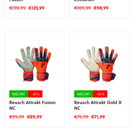
Oorspronkelijke
Huidige
Oorspronkelijke
Huidige
€
139,99
€
125,99
€
109,99
€
98,99
prijs
prijs
prijs
prijs
Dit
Dit
was:
is:
was:
is:
product
product
€139,99.
€125,99.
€109,99.
€98,99.
heeft
heeft
meerdere
meerdere
variaties.
variaties.
Deze
Deze
optie
optie
kan
kan
gekozen
gekozen
worden
worden
op
op
de
de
productpagina
productpagina
NIEUW!
-10%
NIEUW!
-10%
Reusch Attrakt Fusion
Reusch Attrakt Gold X
NC
NC
Oorspronkelijke
Huidige
Oorspronkelijke
Huidige
€
99,99
€
89,99
€
79,99
€
71,99
prijs
prijs
prijs
prijs
Dit
Dit
was:
is:
was:
is:
product
product