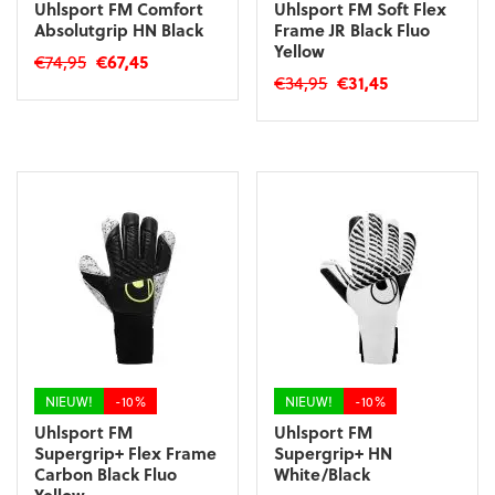
Uhlsport FM Comfort
Uhlsport FM Soft Flex
Absolutgrip HN Black
Frame JR Black Fluo
Yellow
Oorspronkelijke
Huidige
€
74,95
€
67,45
Oorspronkelijke
Huidige
€
34,95
€
31,45
prijs
prijs
Dit
prijs
prijs
was:
is:
Dit
product
was:
is:
€74,95.
€67,45.
product
heeft
€34,95.
€31,45.
heeft
meerdere
meerdere
variaties.
variaties.
Deze
Deze
optie
optie
kan
kan
gekozen
gekozen
worden
worden
op
op
de
de
productpagina
productpagina
NIEUW!
-10%
NIEUW!
-10%
Uhlsport FM
Uhlsport FM
Supergrip+ Flex Frame
Supergrip+ HN
Carbon Black Fluo
White/Black