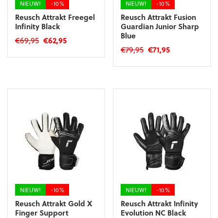
NIEUW!
-10%
NIEUW!
-10%
Reusch Attrakt Freegel
Reusch Attrakt Fusion
Infinity Black
Guardian Junior Sharp
Blue
Oorspronkelijke
Huidige
€
69,95
€
62,95
Oorspronkelijke
Huidige
€
79,95
€
71,95
prijs
prijs
Dit
prijs
prijs
was:
is:
Dit
product
was:
is:
€69,95.
€62,95.
product
heeft
€79,95.
€71,95.
heeft
meerdere
meerdere
variaties.
variaties.
Deze
Deze
optie
optie
kan
kan
gekozen
gekozen
worden
worden
op
op
de
de
productpagina
productpagina
NIEUW!
-10%
NIEUW!
-10%
Reusch Attrakt Gold X
Reusch Attrakt Infinity
Finger Support
Evolution NC Black