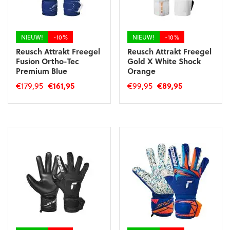
worden
op
op
de
de
productpagina
productpagina
NIEUW!
-10%
NIEUW!
-10%
Reusch Attrakt Freegel
Reusch Attrakt Freegel
Fusion Ortho-Tec
Gold X White Shock
Premium Blue
Orange
Oorspronkelijke
Huidige
Oorspronkelijke
Huidige
€
179,95
€
161,95
€
99,95
€
89,95
prijs
prijs
prijs
prijs
Dit
Dit
was:
is:
was:
is:
product
product
€179,95.
€161,95.
€99,95.
€89,95.
heeft
heeft
meerdere
meerdere
variaties.
variaties.
Deze
Deze
optie
optie
kan
kan
gekozen
gekozen
worden
worden
op
op
de
de
productpagina
productpagina