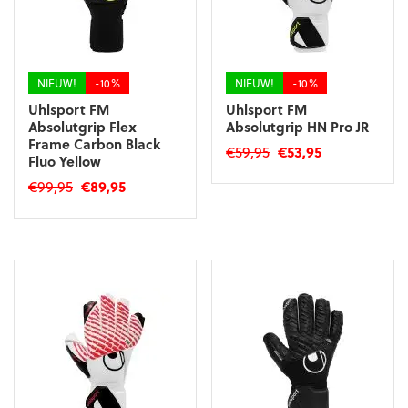
worden
worden
op
op
de
de
productpagina
productpagina
NIEUW!
-10%
NIEUW!
-10%
Uhlsport FM
Uhlsport FM
Absolutgrip Flex
Absolutgrip HN Pro JR
Frame Carbon Black
Oorspronkelijke
Huidige
€
59,95
€
53,95
Fluo Yellow
prijs
prijs
Dit
Oorspronkelijke
Huidige
€
99,95
€
89,95
was:
is:
product
prijs
prijs
€59,95.
€53,95.
Dit
heeft
was:
is:
product
meerdere
€99,95.
€89,95.
heeft
variaties.
meerdere
Deze
variaties.
optie
Deze
kan
optie
gekozen
kan
worden
gekozen
op
worden
de
op
productpagina