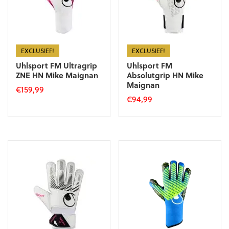
EXCLUSIEF!
EXCLUSIEF!
Uhlsport FM Ultragrip
Uhlsport FM
ZNE HN Mike Maignan
Absolutgrip HN Mike
Maignan
€
159,99
€
94,99
Dit
Dit
product
product
heeft
heeft
meerdere
meerdere
variaties.
variaties.
Deze
Deze
optie
optie
kan
kan
gekozen
gekozen
worden
worden
op
op
de