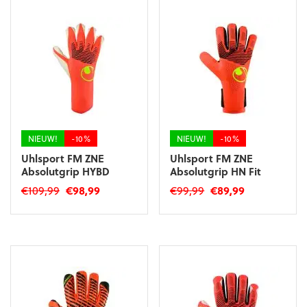
meerdere
variaties.
variaties.
Deze
Deze
optie
optie
kan
kan
gekozen
gekozen
worden
worden
op
op
de
de
productpagina
productpagina
NIEUW!
-10%
NIEUW!
-10%
Uhlsport FM ZNE
Uhlsport FM ZNE
Absolutgrip HYBD
Absolutgrip HN Fit
Oorspronkelijke
Huidige
Oorspronkelijke
Huidige
€
109,99
€
98,99
€
99,99
€
89,99
prijs
prijs
prijs
prijs
Dit
Dit
was:
is:
was:
is:
product
product
€109,99.
€98,99.
€99,99.
€89,99.
heeft
heeft
meerdere
meerdere
variaties.
variaties.
Deze
Deze
optie
optie