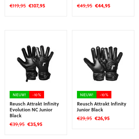
Oorspronkelijke
Huidige
Oorspronkelijke
Huidige
€
119,95
€
107,95
€
49,95
€
44,95
prijs
prijs
prijs
prijs
Dit
Dit
was:
is:
was:
is:
product
product
€119,95.
€107,95.
€49,95.
€44,95.
heeft
heeft
meerdere
meerdere
variaties.
variaties.
Deze
Deze
optie
optie
kan
kan
gekozen
gekozen
worden
worden
op
op
de
de
productpagina
productpagina
NIEUW!
-10%
NIEUW!
-10%
Reusch Attrakt Infinity
Reusch Attrakt Infinity
Evolution NC Junior
Junior Black
Black
Oorspronkelijke
Huidige
€
29,95
€
26,95
Oorspronkelijke
Huidige
€
39,95
€
35,95
prijs
prijs
Dit
prijs
prijs
was:
is:
Dit
product
was:
is:
€29,95.
€26,95.