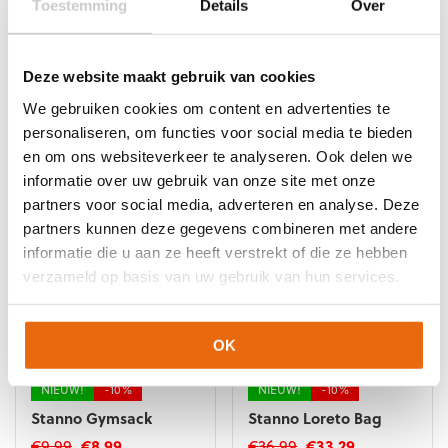
KUNSTGRASTOPPER!
NIEUW!
-10%
Toestemming
Details
Over
-10%
Stanno Campo
Backpack
Reusch Fastgrip
Infinity Junior Black
Oorspronkelijke
Huidige
€
28,99
€
26,10
Deze website maakt gebruik van cookies
prijs
prijs
Oorspronkelijke
Huidige
€
49,95
€
44,95
We gebruiken cookies om content en advertenties te
was:
is:
prijs
prijs
Dit
personaliseren, om functies voor social media te bieden
€28,99.
€26,10.
was:
is:
product
en om ons websiteverkeer te analyseren. Ook delen we
€49,95.
€44,95.
heeft
informatie over uw gebruik van onze site met onze
meerdere
partners voor social media, adverteren en analyse. Deze
variaties.
partners kunnen deze gegevens combineren met andere
Deze
informatie die u aan ze heeft verstrekt of die ze hebben
optie
kan
verzameld op basis van uw gebruik van hun services.
gekozen
worden
op
OK
de
productpagina
NIEUW!
-10%
NIEUW!
-10%
Stanno Gymsack
Stanno Loreto Bag
Oorspronkelijke
Huidige
Oorspronkelijke
Huidige
€
9,99
€
8,99
€
36,99
€
33,29