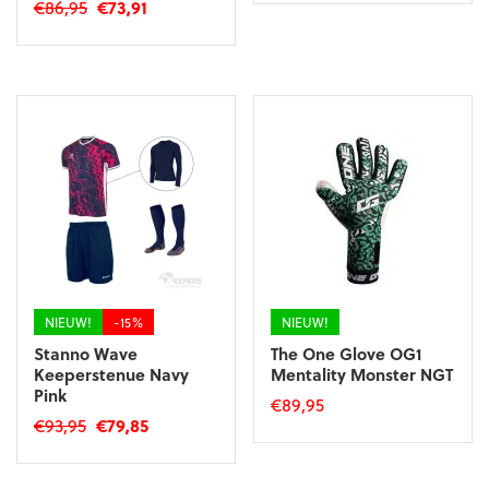
Oorspronkelijke
Huidige
€
86,95
€
73,91
was:
is:
product
prijs
prijs
€49,99.
€44,99.
Dit
heeft
was:
is:
product
meerdere
€86,95.
€73,91.
heeft
variaties.
meerdere
Deze
variaties.
optie
Deze
kan
optie
gekozen
kan
worden
gekozen
op
worden
de
op
productpagina
de
productpagina
NIEUW!
-15%
NIEUW!
Stanno Wave
The One Glove OG1
Keeperstenue Navy
Mentality Monster NGT
Pink
€
89,95
Oorspronkelijke
Huidige
€
93,95
€
79,85
Dit
prijs
prijs
Dit
product
was:
is:
product
heeft