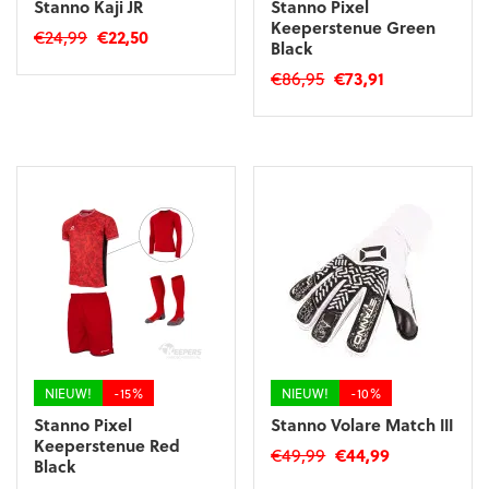
Stanno Kaji JR
Stanno Pixel
Keeperstenue Green
Oorspronkelijke
Huidige
€
24,99
€
22,50
Black
prijs
prijs
Dit
Oorspronkelijke
Huidige
€
86,95
€
73,91
was:
is:
product
prijs
prijs
€24,99.
€22,50.
Dit
heeft
was:
is:
product
meerdere
€86,95.
€73,91.
heeft
variaties.
meerdere
Deze
variaties.
optie
Deze
kan
optie
gekozen
kan
worden
gekozen
op
worden
de
op
productpagina
de
productpagina
NIEUW!
-15%
NIEUW!
-10%
Stanno Pixel
Stanno Volare Match III
Keeperstenue Red
Oorspronkelijke
Huidige
€
49,99
€
44,99
Black
prijs
prijs
Dit