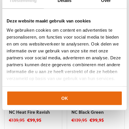
Toestemming
Details
Over
Puma Orbita LaLiga 1
Puma Future Ultimate
MS
NC Black Glowing Red
Oorspronkelijke
Huidige
Oorspronkelijke
Huidige
€
27,95
€
24,95
€
139,95
€
99,95
prijs
prijs
prijs
prijs
Deze website maakt gebruik van cookies
Dit
was:
is:
was:
is:
product
We gebruiken cookies om content en advertenties te
€27,95.
€24,95.
€139,95.
€99,95.
heeft
personaliseren, om functies voor social media te bieden
meerdere
en om ons websiteverkeer te analyseren. Ook delen we
variaties.
informatie over uw gebruik van onze site met onze
Deze
partners voor social media, adverteren en analyse. Deze
optie
partners kunnen deze gegevens combineren met andere
kan
gekozen
informatie die u aan ze heeft verstrekt of die ze hebben
worden
verzameld op basis van uw gebruik van hun services.
op
de
productpagina
NIEUW!
-29%
NIEUW!
-29%
OK
Puma Future Ultimate
Puma Future Ultimate
NC Heat Fire Ravish
NC Black Green
Oorspronkelijke
Huidige
Oorspronkelijke
Huidige
€
139,95
€
99,95
€
139,95
€
99,95
prijs
prijs
prijs
prijs
Dit
Dit