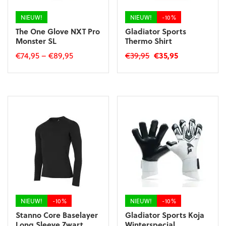
de
productpagina
NIEUW!
NIEUW!
-10%
The One Glove NXT Pro
Gladiator Sports
Monster SL
Thermo Shirt
Oorspronkelijke
Huidige
€
74,95
–
€
89,95
€
39,95
€
35,95
prijs
prijs
Dit
Dit
was:
is:
product
product
€39,95.
€35,95.
heeft
heeft
meerdere
meerdere
variaties.
variaties.
Deze
Deze
optie
optie
kan
kan
gekozen
gekozen
worden
worden
op
op
de
de
productpagina
productpagina
NIEUW!
-10%
NIEUW!
-10%
Stanno Core Baselayer
Gladiator Sports Koja
Long Sleeve Zwart
Winterspecial