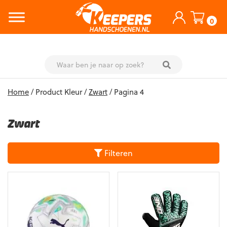
0
Skip
Home
/ Product Kleur /
Zwart
/ Pagina 4
to
content
Zwart
Filteren