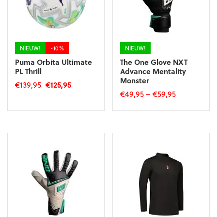
NIEUW!
-10%
NIEUW!
Puma Orbita Ultimate
The One Glove NXT
PL Thrill
Advance Mentality
Monster
Oorspronkelijke
Huidige
€
139,95
€
125,95
€
49,95
–
€
59,95
prijs
prijs
was:
is:
Dit
€139,95.
€125,95.
product
heeft
meerdere
variaties.
Deze
optie
kan
gekozen
worden
op