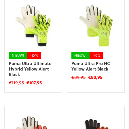
variaties.
Deze
Deze
optie
optie
kan
kan
gekozen
gekozen
worden
worden
op
op
de
de
productpagina
productpagina
NIEUW!
-10%
NIEUW!
-10%
Puma Ultra Ultimate
Puma Ultra Pro NC
Hybrid Yellow Alert
Yellow Alert Black
Black
Oorspronkelijke
Huidige
€
89,95
€
80,95
Oorspronkelijke
Huidige
€
119,95
€
107,95
prijs
prijs
Dit
prijs
prijs
was:
is:
Dit
product
was:
is:
€89,95.
€80,95.
product
heeft
€119,95.
€107,95.
heeft
meerdere
meerdere
variaties.
variaties.
Deze
Deze
optie
optie
kan