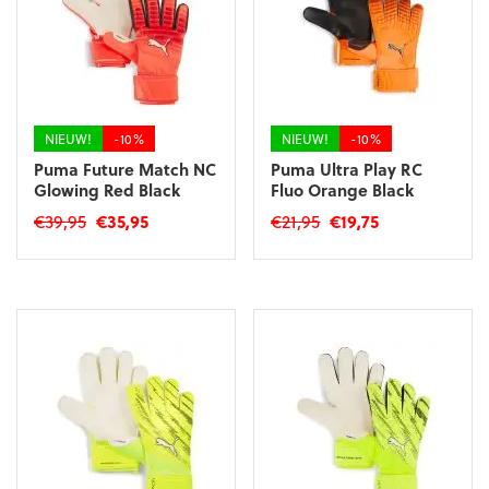
kan
gekozen
gekozen
worden
worden
op
op
de
de
productpagina
productpagina
NIEUW!
-10%
NIEUW!
-10%
Puma Future Match NC
Puma Ultra Play RC
Glowing Red Black
Fluo Orange Black
Oorspronkelijke
Huidige
Oorspronkelijke
Huidige
€
39,95
€
35,95
€
21,95
€
19,75
prijs
prijs
prijs
prijs
Dit
Dit
was:
is:
was:
is:
product
product
€39,95.
€35,95.
€21,95.
€19,75.
heeft
heeft
meerdere
meerdere
variaties.
variaties.
Deze
Deze
optie
optie
kan
kan
gekozen
gekozen
worden
worden
op
op