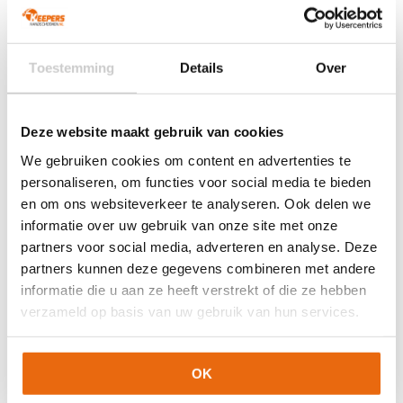
Extra informatie
Toestemming
Details
Over
Maat
8, 8 1/2, 9, 9 1/2
Ondergrond
Gras
Doelgroep
Senior
Deze website maakt gebruik van cookies
Techniek (palm)
Negative Cut
We gebruiken cookies om content en advertenties te
Kleur
Rood
,
Wit
,
Zwart
personaliseren, om functies voor social media te bieden
Merk
Adidas
en om ons websiteverkeer te analyseren. Ook delen we
informatie over uw gebruik van onze site met onze
partners voor social media, adverteren en analyse. Deze
Artikelnummers
partners kunnen deze gegevens combineren met andere
informatie die u aan ze heeft verstrekt of die ze hebben
EAN code
Eigenschappen
verzameld op basis van uw gebruik van hun services.
Let op!
Houd rekening met 1-2 werkdagen extra levertijd
4067905169962
Maat: 8
voor bedrukte artikelen.
Bedrukte artikelen kunnen wij helaas niet terugnemen.
4067905169924
Maat: 9
OK
Artikelnummer:
JH3821
Categorieën:
Adidas