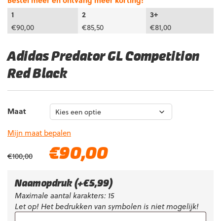
Bestel meer en ontvang meer korting!
1
2
3+
€
90,00
€
85,50
€
81,00
Adidas Predator GL Competition
Red Black
Maat
Mijn maat bepalen
Oorspronkelijke
Huidige
€
90,00
€
100,00
prijs
prijs
was:
is:
€100,00.
€90,00.
Naamopdruk
(+
€
5,99
)
Maximale aantal karakters: 15
Let op! Het bedrukken van symbolen is niet mogelijk!