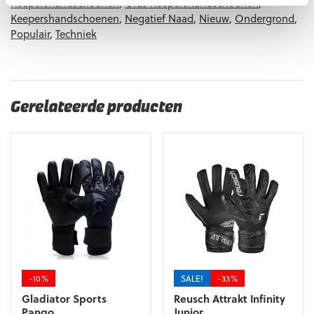
Keepershandschoenen
,
Gras Keepershandschoenen
,
Keepershandschoenen
,
Negatief Naad
,
Nieuw
,
Ondergrond
,
Populair
,
Techniek
Gerelateerde producten
-10%
SALE!
-33%
Gladiator Sports
Reusch Attrakt Infinity
Pango
Junior