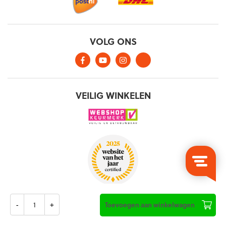
Aantal
Toevoegen aan winkelwagen
Algemene voorwaarden
Privacy verklaring
Cookies
©2026, Keepershandschoenen.nl