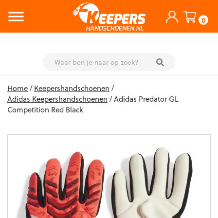
0
Skip
Home
/
Keepershandschoenen
/
to
Adidas Keepershandschoenen
/ Adidas Predator GL
content
Competition Red Black