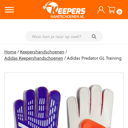
0
Skip
Home
/
Keepershandschoenen
/
to
Adidas Keepershandschoenen
/ Adidas Predator GL Training
content