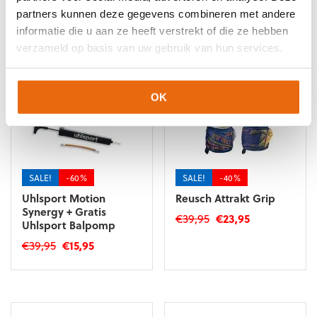
Gerelateerde producten
partners kunnen deze gegevens combineren met andere
informatie die u aan ze heeft verstrekt of die ze hebben
verzameld op basis van uw gebruik van hun services.
OK
SALE!
-60%
SALE!
-40%
Uhlsport Motion
Reusch Attrakt Grip
Synergy + Gratis
Oorspronkelijke
Huidige
€
39,95
€
23,95
Uhlsport Balpomp
prijs
prijs
Dit
Oorspronkelijke
Huidige
€
39,95
€
15,95
was:
is:
product
prijs
prijs
Dit
€39,95.
€23,95.
heeft
was:
is:
product
meerdere
€39,95.
€15,95.
heeft
variaties.
meerdere