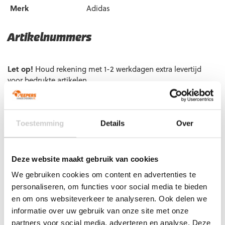
Merk
Adidas
Artikelnummers
EAN code
Eigenschappen
Let op!
Houd rekening met 1-2 werkdagen extra levertijd
voor bedrukte artikelen.
Bedrukte artikelen kunnen wij helaas niet terugnemen.
Artikelnummer:
IX3780
Categorieën:
Adidas
Keepershandschoenen
,
Gras Keepershandschoenen
,
Toestemming
Details
Over
Keepershandschoenen
,
Keepershandschoenen maat 10
,
Keepershandschoenen maat 11
,
Keepershandschoenen maat
7
,
Keepershandschoenen maat 8
,
Keepershandschoenen
Deze website maakt gebruik van cookies
maat 9
,
Keepershandschoenen SALE
,
Ondergrond
,
Platte
We gebruiken cookies om content en advertenties te
Vinger
,
Techniek
personaliseren, om functies voor social media te bieden
en om ons websiteverkeer te analyseren. Ook delen we
informatie over uw gebruik van onze site met onze
partners voor social media, adverteren en analyse. Deze