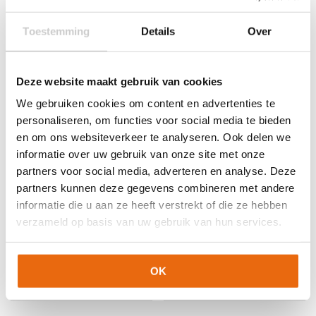
Toestemming
Details
Over
Gerelateerde producten
Deze website maakt gebruik van cookies
We gebruiken cookies om content en advertenties te
personaliseren, om functies voor social media te bieden
en om ons websiteverkeer te analyseren. Ook delen we
informatie over uw gebruik van onze site met onze
partners voor social media, adverteren en analyse. Deze
partners kunnen deze gegevens combineren met andere
informatie die u aan ze heeft verstrekt of die ze hebben
verzameld op basis van uw gebruik van hun services.
SALE!
-33%
SALE!
-30%
Reusch Attrakt Infinity
Reusch Attrakt Gold
Junior
NC
OK
Oorspronkelijke
Huidige
Oorspronkelijke
Huidige
€
29,95
€
19,95
€
69,95
€
48,95
prijs
prijs
prijs
prijs
Dit
Dit
was:
is:
was:
is:
product
product