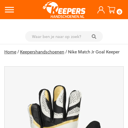
0
Skip
Home
/
Keepershandschoenen
/ Nike Match Jr Goal Keeper
to
content