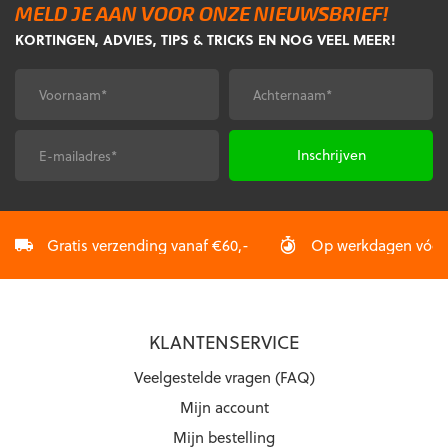
MELD JE AAN VOOR ONZE NIEUWSBRIEF!
Deze
optie
KORTINGEN, ADVIES, TIPS & TRICKS EN NOG VEEL MEER!
optie
kan
kan
gekozen
gekozen
worden
Voornaam
Achternaam
*
*
worden
op
op
de
de
productpagina
E-
CAPTCHA
productpagina
mailadres
*
Gratis verzending vanaf €60,-
Op werkdagen vóór 2
KLANTENSERVICE
Veelgestelde vragen (FAQ)
Mijn account
Mijn bestelling