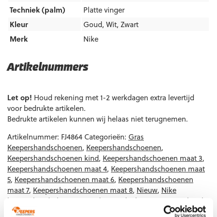
Techniek (palm)
Platte vinger
Kleur
Goud
,
Wit
,
Zwart
Merk
Nike
Artikelnummers
EAN code
Eigenschappen
Let op!
Houd rekening met 1-2 werkdagen extra levertijd
voor bedrukte artikelen.
Bedrukte artikelen kunnen wij helaas niet terugnemen.
Artikelnummer:
FJ4864
Categorieën:
Gras
Keepershandschoenen
,
Keepershandschoenen
,
Keepershandschoenen kind
,
Keepershandschoenen maat 3
,
Keepershandschoenen maat 4
,
Keepershandschoenen maat
5
,
Keepershandschoenen maat 6
,
Keepershandschoenen
maat 7
,
Keepershandschoenen maat 8
,
Nieuw
,
Nike
keepershandschoenen
,
Ondergrond
,
Platte Vinger
,
Techniek