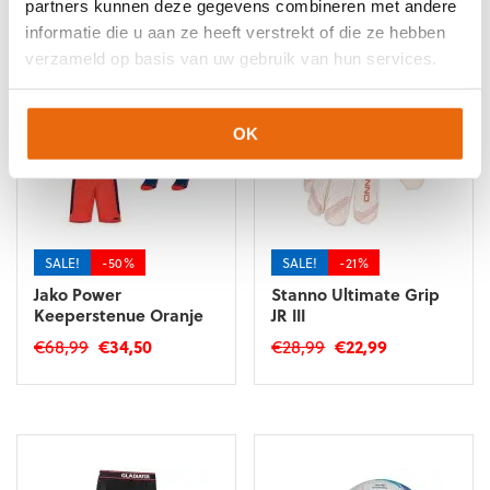
partners kunnen deze gegevens combineren met andere
informatie die u aan ze heeft verstrekt of die ze hebben
verzameld op basis van uw gebruik van hun services.
OK
SALE!
-50%
SALE!
-21%
Jako Power
Stanno Ultimate Grip
Keeperstenue Oranje
JR III
Oorspronkelijke
Huidige
Oorspronkelijke
Huidige
€
68,99
€
34,50
€
28,99
€
22,99
prijs
prijs
prijs
prijs
Dit
Dit
was:
is:
was:
is:
product
product
€68,99.
€34,50.
€28,99.
€22,99.
heeft
heeft
meerdere
meerdere
variaties.
variaties.