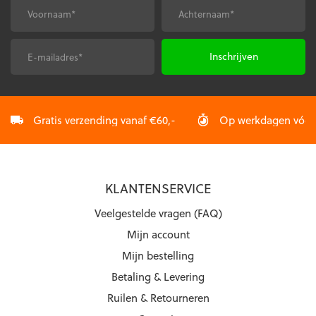
gekozen
gekozen
Voornaam
Achternaam
*
*
worden
worden
op
op
de
de
E-
CAPTCHA
productpagina
productpagina
mailadres
*
Gratis verzending vanaf €60,-
Op werkdagen vóór 2
KLANTENSERVICE
Veelgestelde vragen (FAQ)
Mijn account
Mijn bestelling
Betaling & Levering
Ruilen & Retourneren