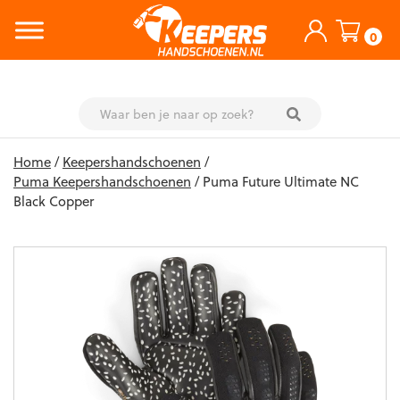
0
Skip
Home
/
Keepershandschoenen
/
to
Puma Keepershandschoenen
/ Puma Future Ultimate NC
content
Black Copper