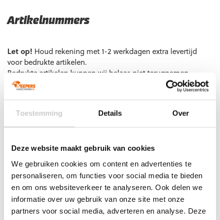
Artikelnummers
EAN code
Eigenschappen
Let op!
Houd rekening met 1-2 werkdagen extra levertijd
voor bedrukte artikelen.
Bedrukte artikelen kunnen wij helaas niet terugnemen.
Artikelnummer:
041923-03
Categorieën:
Gras
Keepershandschoenen
,
Keepershandschoenen
,
Keepershandschoenen maat 10
,
Keepershandschoenen maat
Toestemming
Details
Over
11
,
Keepershandschoenen maat 7
,
Keepershandschoenen
maat 8
,
Keepershandschoenen maat 9
,
Keepershandschoenen SALE
,
Negatief Naad
,
Ondergrond
,
Deze website maakt gebruik van cookies
Puma Keepershandschoenen
,
Techniek
,
Zwarte
We gebruiken cookies om content en advertenties te
keepershandschoenen
personaliseren, om functies voor social media te bieden
en om ons websiteverkeer te analyseren. Ook delen we
informatie over uw gebruik van onze site met onze
partners voor social media, adverteren en analyse. Deze
Gerelateerde producten