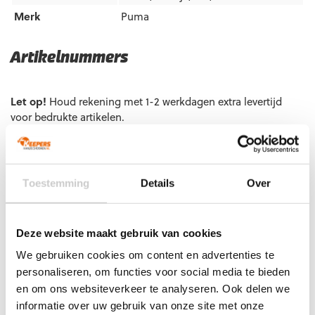
Merk
Puma
Artikelnummers
EAN code
Eigenschappen
Let op!
Houd rekening met 1-2 werkdagen extra levertijd
voor bedrukte artikelen.
Bedrukte artikelen kunnen wij helaas niet terugnemen.
Artikelnummer:
041841-01
Categorieën:
Gras
Keepershandschoenen
,
Keepershandschoenen
,
Toestemming
Details
Over
Keepershandschoenen maat 10
,
Keepershandschoenen maat
11
,
Keepershandschoenen maat 7
,
Keepershandschoenen
maat 8
,
Keepershandschoenen maat 9
,
Deze website maakt gebruik van cookies
Keepershandschoenen SALE
,
Negatief Naad
,
Ondergrond
,
Oranje keepershandschoenen
,
Puma Keepershandschoenen
,
We gebruiken cookies om content en advertenties te
Techniek
personaliseren, om functies voor social media te bieden
en om ons websiteverkeer te analyseren. Ook delen we
informatie over uw gebruik van onze site met onze