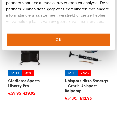
partners voor social media, adverteren en analyse. Deze
partners kunnen deze gegevens combineren met andere
Gerelateerde producten
informatie die u aan ze heeft verstrekt of die ze hebben
verzameld op basis van uw gebruik van hun services.
OK
SALE!
-71%
SALE!
-60%
Gladiator Sports
Uhlsport Nitro Synergy
Liberty Pro
+ Gratis Uhlsport
Balpomp
Oorspronkelijke
Huidige
€
69,95
€
19,95
Oorspronkelijke
Huidige
€
34,95
€
13,95
prijs
prijs
Dit
prijs
prijs
was:
is:
Dit
product
was:
is:
€69,95.
€19,95.
product
heeft
€34,95.
€13,95.