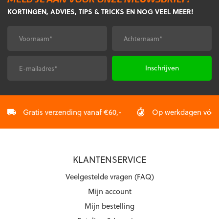
Deze
KORTINGEN, ADVIES, TIPS & TRICKS EN NOG VEEL MEER!
optie
kan
gekozen
Voornaam
Achternaam
*
*
worden
op
de
E-
CAPTCHA
productpagina
mailadres
*
Gratis verzending vanaf €60,-
Op werkdagen vóór 2
KLANTENSERVICE
Veelgestelde vragen (FAQ)
Mijn account
Mijn bestelling