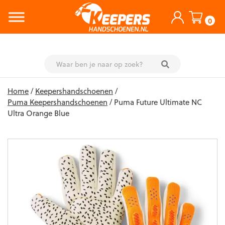
0
Skip
Home
/
Keepershandschoenen
/
to
Puma Keepershandschoenen
/ Puma Future Ultimate NC
content
Ultra Orange Blue