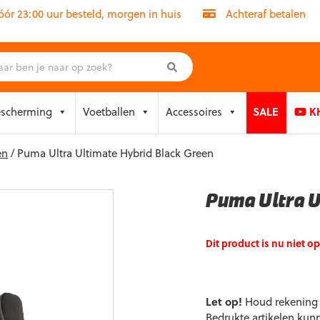
r 23:00 uur besteld, morgen in huis
Achteraf betalen
escherming
Voetballen
Accessoires
SALE
KH
en
/ Puma Ultra Ultimate Hybrid Black Green
Puma Ultra U
Dit product is nu niet o
Let op!
Houd rekening m
Bedrukte artikelen kun