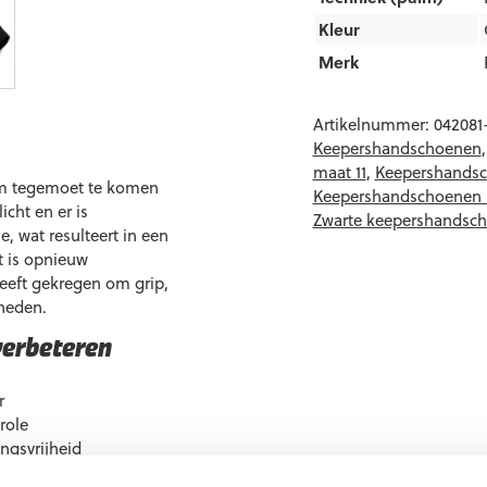
Kleur
Merk
Artikelnummer:
042081
Keepershandschoenen
maat 11
,
Keepershandsc
om tegemoet te komen
Keepershandschoenen
icht en er is
Zwarte keepershandsc
 wat resulteert in een
t is opnieuw
heeft gekregen om grip,
heden.
verbeteren
r
role
ngsvrijheid
oten