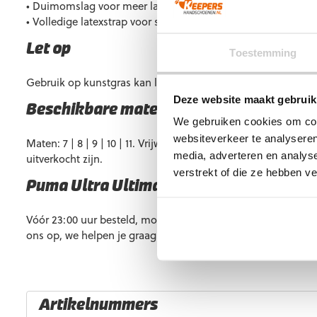
• Duimomslag voor meer latex-balkontact
• Volledige latexstrap voor stevige polsondersteuning
Let op
Toestemming
Gebruik op kunstgras kan leiden tot een kortere levensduur.
Deze website maakt gebruik
Beschikbare maten
We gebruiken cookies om cont
websiteverkeer te analyseren
Maten: 7 | 8 | 9 | 10 | 11. Vrijwel altijd op voorraad, maar som
media, adverteren en analys
uitverkocht zijn.
verstrekt of die ze hebben v
Puma Ultra Ultimate Hybrid Black Gree
Vóór 23:00 uur besteld, morgen al in huis. Heb je vragen? 
ons op, we helpen je graag verder.
Artikelnummers