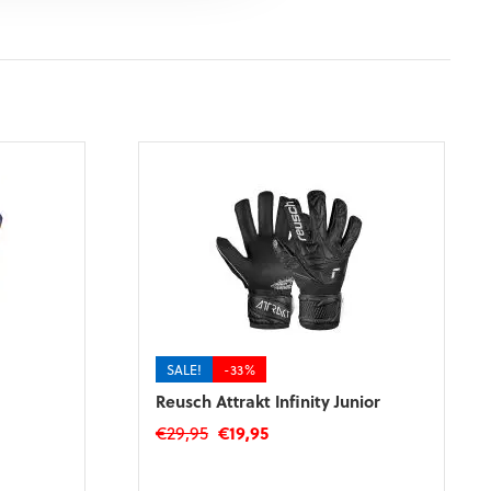
SALE!
-33%
Reusch Attrakt Infinity Junior
Oorspronkelijke
Huidige
€
29,95
€
19,95
prijs
prijs
Dit
was:
is:
product