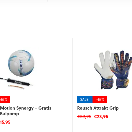
-60%
SALE!
-40%
 Motion Synergy + Gratis
Reusch Attrakt Grip
 Balpomp
Oorspronkelijke
Huidige
€
39,95
€
23,95
orspronkelijke
Huidige
€
15,95
prijs
prijs
Dit
ijs
prijs
was:
is:
product