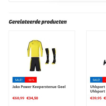
EAN code
Eigenschappen
Gerelateerde producten
SALE!
-50%
SALE!
Jako Power Keeperstenue Geel
Uhlsport
Uhlsport
Oorspronkelijke
Huidige
O
€
68,99
€
34,50
€
39,95
prijs
prijs
pr
Dit
Dit