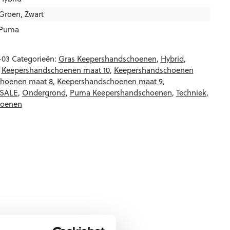
Groen
,
Zwart
Puma
-03
Categorieën:
Gras Keepershandschoenen
,
Hybrid
,
,
Keepershandschoenen maat 10
,
Keepershandschoenen
hoenen maat 8
,
Keepershandschoenen maat 9
,
 SALE
,
Ondergrond
,
Puma Keepershandschoenen
,
Techniek
,
hoenen