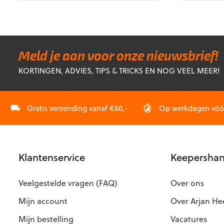
was:
is:
w
product
product
€68,99.
€34,50.
€3
heeft
heeft
meerdere
meerdere
variaties.
variaties.
Deze
Deze
Meld je aan voor onze nieuwsbrief!
optie
optie
KORTINGEN, ADVIES, TIPS & TRICKS EN NOG VEEL MEER!
kan
kan
gekozen
gekozen
worden
worden
op
op
Gratis verzending vanaf €60,-
Op werkdagen vóór 
de
de
productpagina
productp
Klantenservice
Keepershan
Veelgestelde vragen (FAQ)
Over ons
Mijn account
Over Arjan He
Mijn bestelling
Vacatures