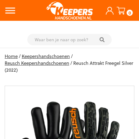
0
Skip
Home
/
Keepershandschoenen
/
to
Reusch Keepershandschoenen
/ Reusch Attrakt Freegel Silver
content
(2022)