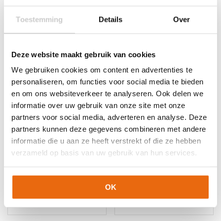
Toestemming
Details
Over
Gerelateerde producten
Deze website maakt gebruik van cookies
We gebruiken cookies om content en advertenties te
personaliseren, om functies voor social media te bieden
en om ons websiteverkeer te analyseren. Ook delen we
informatie over uw gebruik van onze site met onze
partners voor social media, adverteren en analyse. Deze
partners kunnen deze gegevens combineren met andere
informatie die u aan ze heeft verstrekt of die ze hebben
verzameld op basis van uw gebruik van hun services.
SALE!
-50%
SALE!
-71%
Gladiator Sports
Gladiator Sports
Padded Legging ’24
Liberty Pro
OK
Oorspronkelijke
Huidige
Oorspronkelijke
Huidige
€
55,00
€
27,50
€
69,95
€
19,95
prijs
prijs
prijs
prijs
Dit
Dit
was:
is:
was:
is: