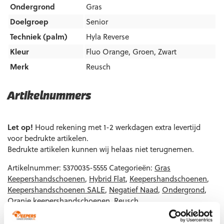
Ondergrond
Gras
Doelgroep
Senior
Techniek (palm)
Hyla Reverse
Kleur
Fluo Orange
,
Groen
,
Zwart
Merk
Reusch
Artikelnummers
EAN code
Eigenschappen
Let op!
Houd rekening met 1-2 werkdagen extra levertijd
voor bedrukte artikelen.
Bedrukte artikelen kunnen wij helaas niet terugnemen.
Artikelnummer:
5370035-5555
Categorieën:
Gras
Keepershandschoenen
,
Hybrid Flat
,
Keepershandschoenen
,
Keepershandschoenen SALE
,
Negatief Naad
,
Ondergrond
,
Oranje keepershandschoenen
,
Reusch
Keepershandschoenen
,
Techniek