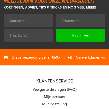
MELD JE AAN VOOR ONZE NIEUWSBRIEF!
Deze
Deze
KORTINGEN, ADVIES, TIPS & TRICKS EN NOG VEEL MEER!
optie
optie
kan
kan
gekozen
gekozen
Voornaam
Achternaam
*
*
worden
worden
op
op
de
de
E-
CAPTCHA
productpagina
productpagina
mailadres
*
Gratis verzending vanaf €60,-
Op werkdagen vóór 2
KLANTENSERVICE
Veelgestelde vragen (FAQ)
Mijn account
Mijn bestelling