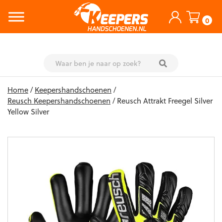
0
Skip
Home
/
Keepershandschoenen
/
to
Reusch Keepershandschoenen
/ Reusch Attrakt Freegel Silver
content
Yellow Silver