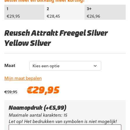
Bestel meer en ontvang meer korting!
1
2
3+
€
29,95
€
28,45
€
26,96
Reusch Attrakt Freegel Silver
Yellow Silver
Maat
Mijn maat bepalen
Oorspronkelijke
Huidige
€
29,95
€
59,95
prijs
prijs
was:
is:
€59,95.
€29,95.
Naamopdruk
(+
€
5,99
)
Maximale aantal karakters: 15
Let op! Het bedrukken van symbolen is niet mogelijk!