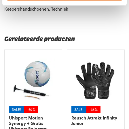
SALE
,
Negatief Naad
,
Ondergrond
,
Reusch
Keepershandschoenen
,
Techniek
Gerelateerde producten
SALE!
-60%
SALE!
-33%
Uhlsport Motion
Reusch Attrakt Infinity
Synergy + Gratis
Junior
Uhlsport Balpomp