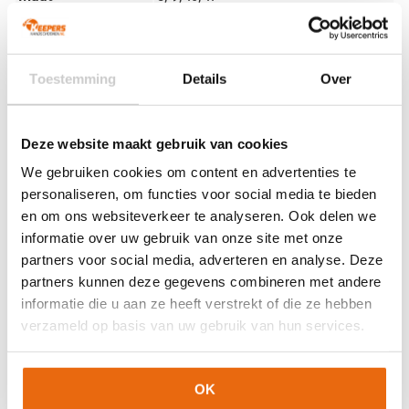
Ondergrond
Gras
Doelgroep
Senior
Techniek (palm)
Negative Cut
Toestemming
Details
Over
Kleur
Fluo Yellow
,
Silver
,
Zwart
Merk
Reusch
Deze website maakt gebruik van cookies
We gebruiken cookies om content en advertenties te
Artikelnummers
personaliseren, om functies voor social media te bieden
en om ons websiteverkeer te analyseren. Ook delen we
EAN code
Eigenschappen
informatie over uw gebruik van onze site met onze
Let op!
Houd rekening met 1-2 werkdagen extra levertijd
4060485559406
Maat: 9
partners voor social media, adverteren en analyse. Deze
voor bedrukte artikelen.
Bedrukte artikelen kunnen wij helaas niet terugnemen.
4060485559420
Maat: 10
partners kunnen deze gegevens combineren met andere
informatie die u aan ze heeft verstrekt of die ze hebben
4060485559444
Maat: 11
Artikelnummer:
5570235-2025
Categorieën:
Gele
verzameld op basis van uw gebruik van hun services.
keepershandschoenen
,
Gras Keepershandschoenen
,
Keepershandschoenen
,
Keepershandschoenen maat 10
,
Keepershandschoenen maat 11
,
Keepershandschoenen maat
OK
8
,
Keepershandschoenen maat 9
,
Keepershandschoenen