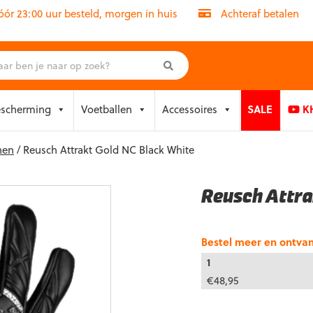
r 23:00 uur besteld, morgen in huis
Achteraf betalen
escherming
Voetballen
Accessoires
SALE
KH
nen
/ Reusch Attrakt Gold NC Black White
Reusch Attra
Bestel meer en ontva
1
€
48,95