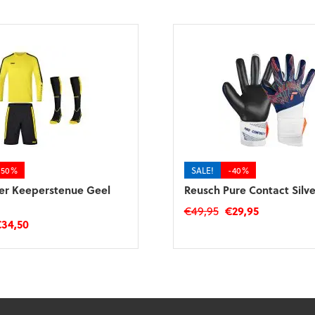
-50%
SALE!
-40%
er Keeperstenue Geel
Reusch Pure Contact Silve
Oorspronkelijke
Huidige
€
49,95
€
29,95
orspronkelijke
Huidige
€
34,50
prijs
prijs
Dit
ijs
prijs
was:
is:
product
as:
is:
€49,95.
€29,95.
heeft
68,99.
€34,50.
meerdere
variaties.
Deze