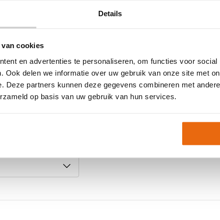
Ondergrond
Details
Doelgroep
Techniek (palm)
 van cookies
Kleur
ent en advertenties te personaliseren, om functies voor social
Merk
an een maat tijdelijk
. Ook delen we informatie over uw gebruik van onze site met on
e. Deze partners kunnen deze gegevens combineren met andere i
Artikelnummer:
5470155
erzameld op basis van uw gebruik van hun services.
pen?
Keepershandschoenen
maat 12
,
Keepershands
Keepershandschoenen
em gerust contact met
Keepershandschoenen