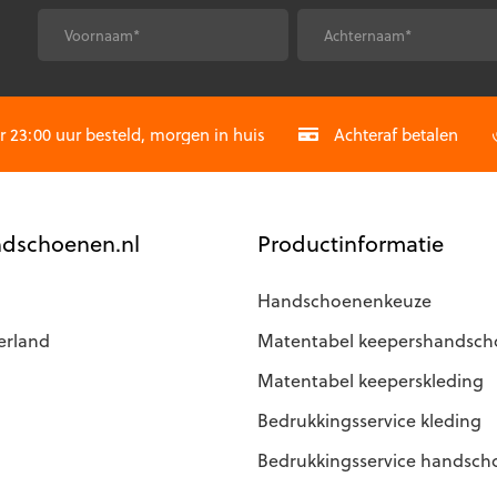
optie
*
*
kan
Voornaam
Achternaam
gekozen
worden
CAPTCHA
op
23:00 uur besteld, morgen in huis
Achteraf betalen
de
productpagina
agina
dschoenen.nl
Productinformatie
Handschoenenkeuze
erland
Matentabel keepershandsc
Matentabel keeperskleding
Bedrukkingsservice kleding
Bedrukkingsservice handsc