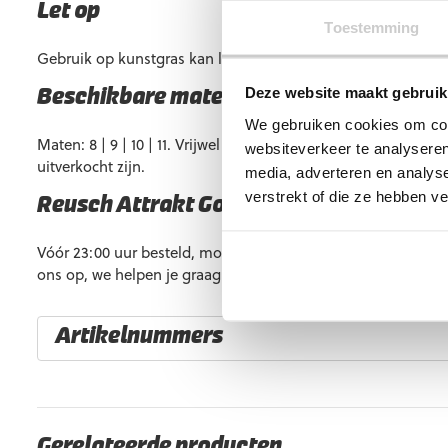
Let op
Toestemming
Gebruik op kunstgras kan leiden tot een kortere levensduur.
Deze website maakt gebruik
Beschikbare maten
We gebruiken cookies om cont
Maten: 8 | 9 | 10 | 11. Vrijwel altijd op voorraad, maar soms k
websiteverkeer te analyseren
uitverkocht zijn.
media, adverteren en analys
verstrekt of die ze hebben v
Reusch Attrakt Gold NC Black White ko
Vóór 23:00 uur besteld, morgen in huis. Heb je vragen? Ne
ons op, we helpen je graag verder!
Artikelnummers
EAN code
Eigenschappen
4060485558591
Maat: 8
4060485558614
Maat: 9
Gerelateerde producten