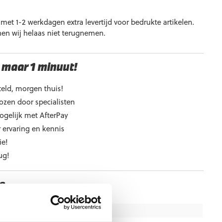
et 1-2 werkdagen extra levertijd voor bedrukte artikelen.
nen wij helaas niet terugnemen.
 maar 1 minuut!
eld, morgen thuis!
ozen door specialisten
ogelijk met AfterPay
 ervaring en kennis
ie!
ug!
e
8, 9, 10, 11