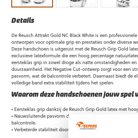
Details
De Reusch Attrakt Gold NC Black White is een professionel
ontworpen voor optimale grip en prestaties onder diverse 
Deze handschoen is uitgerust met de Reusch Grip Gold late
exclusieve latexformule die een hoog percentage natuurlatex
eersteklas grip in zowel droge als natte omstandigheden en
duurzaamheid. Het Negative Cut-ontwerp zorgt voor een st
pasvorm, wat de balcontrole verbetert. Daarnaast biedt de 
volledige band extra stabiliteit tijdens het spelen.
Waarom deze handschoenen jouw spel 
• Eersteklas grip dankzij de Reusch Grip Gold latex met hoo
• Nauwsluitende pasvorm door het Negative Cut-ontwerp vo
balcontrole.
• Verbeterde stabiliteit door de elastische manchet met voll