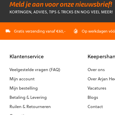
Deze
Deze
Meld je aan voor onze nieuwsbrief!
optie
optie
KORTINGEN, ADVIES, TIPS & TRICKS EN NOG VEEL MEER!
kan
kan
gekozen
gekozen
worden
worden
op
op
Gratis verzending vanaf €60,-
Op werkdagen vóór 
de
de
productpagina
productp
Klantenservice
Keepershan
Veelgestelde vragen (FAQ)
Over ons
Mijn account
Over Arjan He
Mijn bestelling
Vacatures
Betaling & Levering
Blogs
Ruilen & Retourneren
Contact