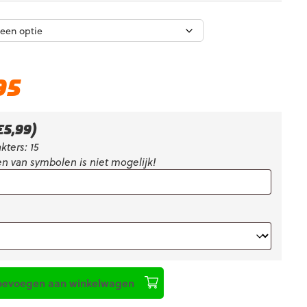
Huidige
95
prijs
is:
€48,95.
€
5,99
)
kters: 15
n van symbolen is niet mogelijk!
oevoegen aan winkelwagen