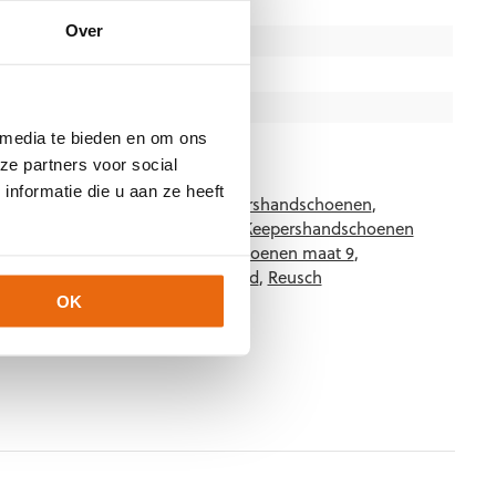
Gras
Over
Senior
Hyla Reverse
Zwart
 media te bieden en om ons
Reusch
ze partners voor social
nformatie die u aan ze heeft
-7700-1
Categorieën:
Gras Keepershandschoenen
,
,
Keepershandschoenen maat 11
,
Keepershandschoenen
choenen maat 8
,
Keepershandschoenen maat 9
,
 SALE
,
Negatief Naad
,
Ondergrond
,
Reusch
,
Techniek
OK