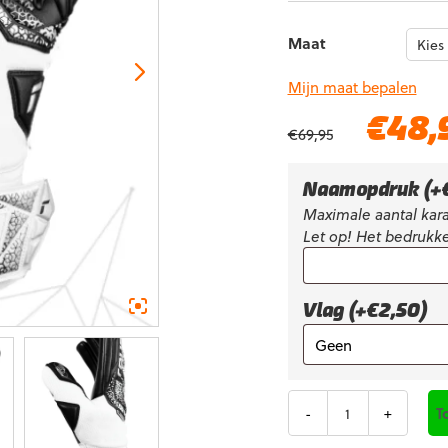
Maat
Mijn maat bepalen
Oorspronkelijke
€
48,
€
69,95
prijs
was:
€69,95.
Naamopdruk
(+
Maximale aantal kara
Let op! Het bedrukke
Vlag (+€2,50)
Aantal
T