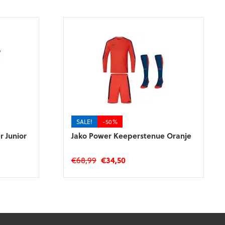
SALE!
-50%
r Junior
Jako Power Keeperstenue Oranje
Oorspronkelijke
Huidige
€
68,99
€
34,50
prijs
prijs
Dit
was:
is:
product
€68,99.
€34,50.
heeft
meerdere
variaties.