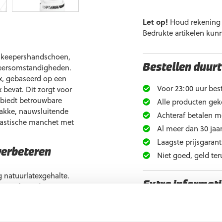
Let op!
Houd rekening m
Bedrukte artikelen kun
e keepershandschoen,
weersomstandigheden.
Bestellen duurt
x, gebaseerd op een
Voor 23:00 uur best
 bevat. Dit zorgt voor
 biedt betrouwbare
Alle producten gek
rakke, nauwsluitende
Achteraf betalen m
elastische manchet met
Al meer dan 30 jaar
Laagste prijsgarant
verbeteren
Niet goed, geld ter
g natuurlatexgehalte.
Extra informati
or verbeterde
edige band.
Maat