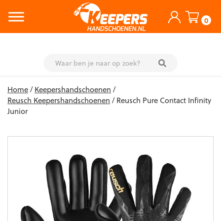
0
Skip
Home
/
Keepershandschoenen
/
to
Reusch Keepershandschoenen
/ Reusch Pure Contact Infinity
content
Junior