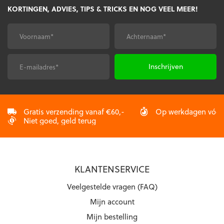
KORTINGEN, ADVIES, TIPS & TRICKS EN NOG VEEL MEER!
optie
kan
kan
gekozen
gekozen
worden
Voornaam
Achternaam
*
*
worden
op
op
de
de
productpagina
E-
CAPTCHA
productpagina
mailadres
*
Gratis verzending vanaf €60,-
Op werkdagen vóór 2
Niet goed, geld terug
KLANTENSERVICE
Veelgestelde vragen (FAQ)
Mijn account
Mijn bestelling