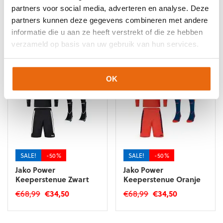
partners voor social media, adverteren en analyse. Deze
partners kunnen deze gegevens combineren met andere
informatie die u aan ze heeft verstrekt of die ze hebben
Gerelateerde producten
verzameld op basis van uw gebruik van hun services.
OK
SALE!
-50%
SALE!
-50%
Jako Power
Jako Power
Keeperstenue Zwart
Keeperstenue Oranje
Oorspronkelijke
Huidige
Oorspronkelijke
Huidige
€
68,99
€
34,50
€
68,99
€
34,50
prijs
prijs
prijs
prijs
Dit
Dit
was:
is:
was:
is:
product
product