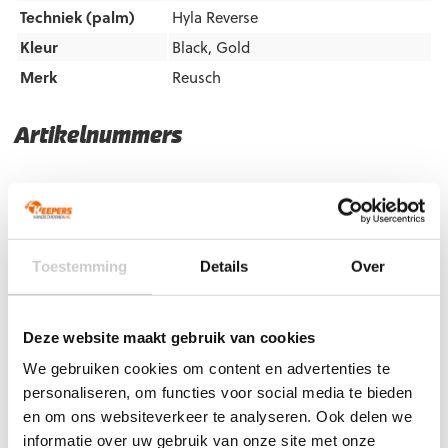
Techniek (palm)
Hyla Reverse
Kleur
Black
,
Gold
Merk
Reusch
Artikelnummers
EAN code
Eigenschappen
Let op!
Houd rekening met 1-2 werkdagen extra levertijd
voor bedrukte artikelen.
Bedrukte artikelen kunnen wij helaas niet terugnemen.
Toestemming
Details
Over
Artikelnummer:
5472700-7706
Categorieën:
Gras
Keepershandschoenen
,
Hybrid Flat
,
Keepershandschoenen
,
Keepershandschoenen kind
,
Keepershandschoenen SALE
,
Deze website maakt gebruik van cookies
Kunstgras Keepershandschoenen
,
Negatief Naad
,
Ondergrond
,
Populair
,
Reusch Keepershandschoenen
,
We gebruiken cookies om content en advertenties te
Techniek
,
Zaal Keepershandschoenen
,
Zwarte
personaliseren, om functies voor social media te bieden
keepershandschoenen
en om ons websiteverkeer te analyseren. Ook delen we
informatie over uw gebruik van onze site met onze