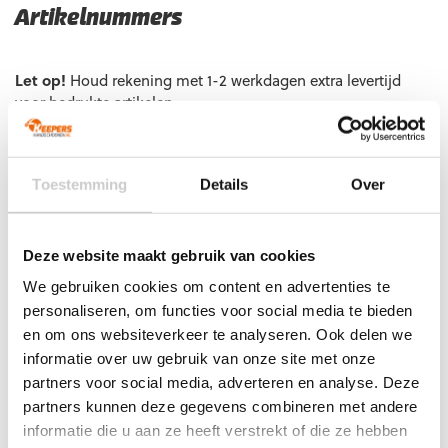
Artikelnummers
EAN code
Eigenschappen
Let op!
Houd rekening met 1-2 werkdagen extra levertijd
voor bedrukte artikelen.
Bedrukte artikelen kunnen wij helaas niet terugnemen.
Artikelnummer:
101126301
Categorieën:
Gras
Keepershandschoenen
,
Keepershandschoenen
,
Toestemming
Details
Over
Keepershandschoenen SALE
,
Ondergrond
,
Roll Finger
,
Techniek
,
Uhlsport Keepershandschoenen
Deze website maakt gebruik van cookies
We gebruiken cookies om content en advertenties te
personaliseren, om functies voor social media te bieden
Gerelateerde producten
en om ons websiteverkeer te analyseren. Ook delen we
informatie over uw gebruik van onze site met onze
partners voor social media, adverteren en analyse. Deze
partners kunnen deze gegevens combineren met andere
informatie die u aan ze heeft verstrekt of die ze hebben