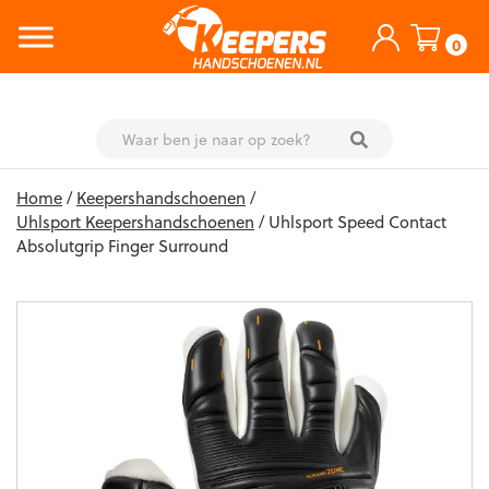
0
Skip
Home
/
Keepershandschoenen
/
to
Uhlsport Keepershandschoenen
/ Uhlsport Speed Contact
content
Absolutgrip Finger Surround