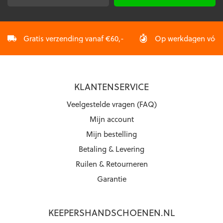
productpagina
mailadres
*
Gratis verzending vanaf €60,-
Op werkdagen vóór 2
KLANTENSERVICE
Veelgestelde vragen (FAQ)
Mijn account
Mijn bestelling
Betaling & Levering
Ruilen & Retourneren
Garantie
KEEPERSHANDSCHOENEN.NL