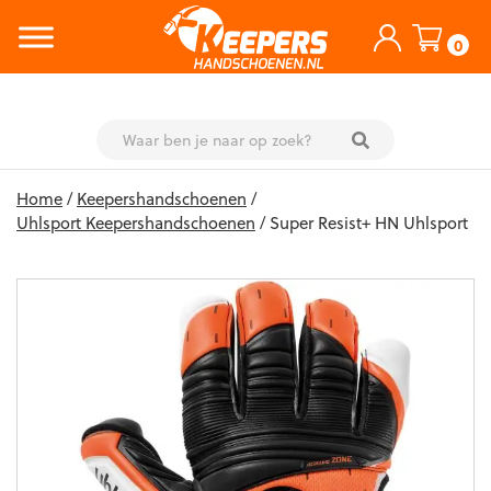
0
Skip
Home
/
Keepershandschoenen
/
to
Uhlsport Keepershandschoenen
/ Super Resist+ HN Uhlsport
content