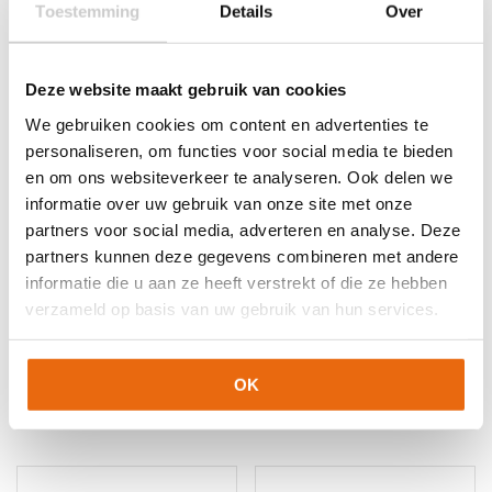
Toestemming
Details
Over
Gerelateerde producten
Deze website maakt gebruik van cookies
We gebruiken cookies om content en advertenties te
personaliseren, om functies voor social media te bieden
en om ons websiteverkeer te analyseren. Ook delen we
informatie over uw gebruik van onze site met onze
partners voor social media, adverteren en analyse. Deze
partners kunnen deze gegevens combineren met andere
informatie die u aan ze heeft verstrekt of die ze hebben
SALE!
-40%
SALE!
-40%
verzameld op basis van uw gebruik van hun services.
Reusch Pure Contact
Reusch Attrakt Grip
Silver Junior
Oorspronkelijke
Huidige
€
39,95
€
23,95
Oorspronkelijke
Huidige
€
49,95
€
29,95
prijs
prijs
OK
Dit
prijs
prijs
was:
is:
Dit
product
was:
is:
€39,95.
€23,95.
product
heeft
€49,95.
€29,95.
heeft
meerdere
meerdere
variaties.