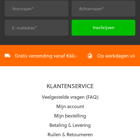
gekozen
worden
Voornaam
Achternaam
*
*
worden
op
op
de
de
productpagina
E-
CAPTCHA
productpagina
mailadres
*
Gratis verzending vanaf €60,-
Op werkdagen vóór 2
KLANTENSERVICE
Veelgestelde vragen (FAQ)
Mijn account
Mijn bestelling
Betaling & Levering
Ruilen & Retourneren