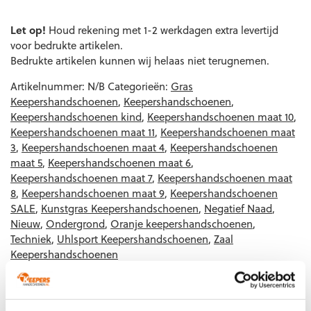
EAN code
Eigenschappen
Let op!
Houd rekening met 1-2 werkdagen extra levertijd
voor bedrukte artikelen.
Bedrukte artikelen kunnen wij helaas niet terugnemen.
Artikelnummer:
N/B
Categorieën:
Gras
Keepershandschoenen
,
Keepershandschoenen
,
Keepershandschoenen kind
,
Keepershandschoenen maat 10
,
Keepershandschoenen maat 11
,
Keepershandschoenen maat
3
,
Keepershandschoenen maat 4
,
Keepershandschoenen
maat 5
,
Keepershandschoenen maat 6
,
Keepershandschoenen maat 7
,
Keepershandschoenen maat
8
,
Keepershandschoenen maat 9
,
Keepershandschoenen
SALE
,
Kunstgras Keepershandschoenen
,
Negatief Naad
,
Nieuw
,
Ondergrond
,
Oranje keepershandschoenen
,
Techniek
,
Uhlsport Keepershandschoenen
,
Zaal
Keepershandschoenen