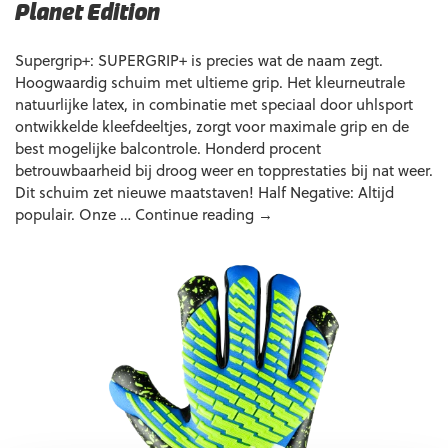
Planet Edition
Supergrip+: SUPERGRIP+ is precies wat de naam zegt.
Hoogwaardig schuim met ultieme grip. Het kleurneutrale
natuurlijke latex, in combinatie met speciaal door uhlsport
ontwikkelde kleefdeeltjes, zorgt voor maximale grip en de
best mogelijke balcontrole. Honderd procent
betrouwbaarheid bij droog weer en topprestaties bij nat weer.
Dit schuim zet nieuwe maatstaven! Half Negative: Altijd
Uhlsport
populair. Onze …
Continue reading
→
FM
Cybertec
Supergrip
+
HN
Planet
Edition