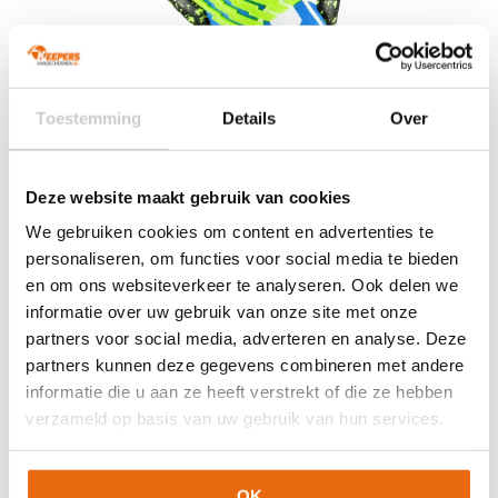
Toestemming
Details
Over
Deze website maakt gebruik van cookies
We gebruiken cookies om content en advertenties te
personaliseren, om functies voor social media te bieden
Uhlsport FM Cybertec Ultragrip HN
en om ons websiteverkeer te analyseren. Ook delen we
Planet Edition
informatie over uw gebruik van onze site met onze
partners voor social media, adverteren en analyse. Deze
De Uhlsport FM Cybertec Ultragrip HN Planet Edition is een
partners kunnen deze gegevens combineren met andere
exclusieve keepershandschoen die maximale grip en
informatie die u aan ze heeft verstrekt of die ze hebben
veiligheid biedt onder alle weersomstandigheden. Dankzij de
verzameld op basis van uw gebruik van hun services.
innovatieve ULTRAGRIP-latex met geïntegreerde high-grip
elementen ervaar je ultieme controle, zowel bij droog als nat
weer. Het Half-Negative Cut-ontwerp zorgt voor een strakke
OK