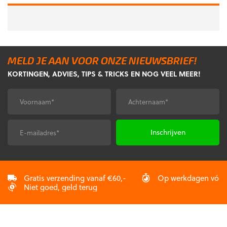
MELD JE AAN VOOR ONZE NIEUWSBRIEF!
KORTINGEN, ADVIES, TIPS & TRICKS EN NOG VEEL MEER!
Voornaam
Achternaam
*
*
E-
CAPTCHA
mailadres
*
Gratis verzending vanaf €60,-
Op werkdagen vóór 2
Niet goed, geld terug