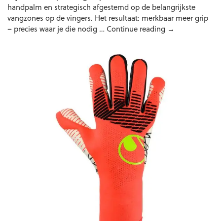
handpalm en strategisch afgestemd op de belangrijkste
vangzones op de vingers. Het resultaat: merkbaar meer grip
Uhlsport
– precies waar je die nodig …
Continue reading
→
FM
ZNE
Ultragrip
RC