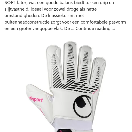
SOFT-latex, wat een goede balans biedt tussen grip en
slijtvastheid, ideaal voor zowel droge als natte
omstandigheden. De klassieke snit met
buitennaadconstructie zorgt voor een comfortabele pasvorm
Uhlsport
en een groter vangoppervlak. De …
Continue reading
→
FM
Starter
Soft
Mike
Maignan