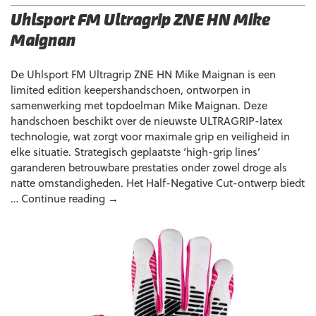
Uhlsport FM Ultragrip ZNE HN Mike
Maignan
De Uhlsport FM Ultragrip ZNE HN Mike Maignan is een
limited edition keepershandschoen, ontworpen in
samenwerking met topdoelman Mike Maignan. Deze
handschoen beschikt over de nieuwste ULTRAGRIP-latex
technologie, wat zorgt voor maximale grip en veiligheid in
elke situatie. Strategisch geplaatste ‘high-grip lines’
garanderen betrouwbare prestaties onder zowel droge als
natte omstandigheden. Het Half-Negative Cut-ontwerp biedt
Uhlsport
…
Continue reading
→
FM
Ultragrip
ZNE
HN
Mike
Maignan