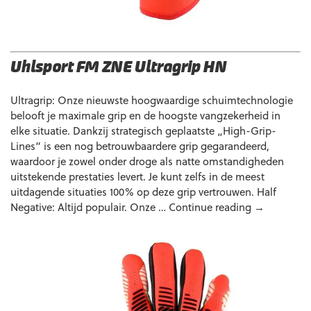
Uhlsport FM ZNE Ultragrip HN
Ultragrip: Onze nieuwste hoogwaardige schuimtechnologie
belooft je maximale grip en de hoogste vangzekerheid in
elke situatie. Dankzij strategisch geplaatste „High-Grip-
Lines“ is een nog betrouwbaardere grip gegarandeerd,
waardoor je zowel onder droge als natte omstandigheden
uitstekende prestaties levert. Je kunt zelfs in de meest
uitdagende situaties 100% op deze grip vertrouwen. Half
Uhlsport
Negative: Altijd populair. Onze …
Continue reading
→
FM
ZNE
Ultragrip
HN