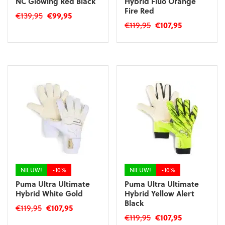
NC Glowing Red Black
Hybrid Fluo Orange
Fire Red
Oorspronkelijke
Huidige
€
139,95
€
99,95
Oorspronkelijke
Huidige
€
119,95
€
107,95
prijs
prijs
Dit
prijs
prijs
was:
is:
Dit
product
was:
is:
€139,95.
€99,95.
product
heeft
€119,95.
€107,95.
heeft
meerdere
meerdere
variaties.
variaties.
Deze
Deze
optie
optie
kan
kan
gekozen
gekozen
worden
worden
op
op
de
de
productpagina
productpagina
NIEUW!
-10%
NIEUW!
-10%
Puma Ultra Ultimate
Puma Ultra Ultimate
Hybrid White Gold
Hybrid Yellow Alert
Black
Oorspronkelijke
Huidige
€
119,95
€
107,95
Oorspronkelijke
Huidige
€
119,95
€
107,95
prijs
prijs
Dit