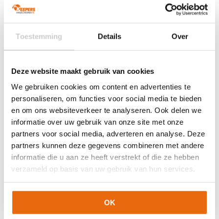
kan
gekozen
gekozen
worden
worden
op
op
de
Toestemming
Details
Over
de
productpagina
productpagina
NIEUW!
-29%
NIEUW!
-29%
Deze website maakt gebruik van cookies
Puma Future Ultimate
Puma Future Ultimate
NC Black Glowing Red
NC Heat Fire Ravish
We gebruiken cookies om content en advertenties te
Oorspronkelijke
Huidige
Oorspronkelijke
Huidige
€
139,95
€
99,95
€
139,95
€
99,95
personaliseren, om functies voor social media te bieden
prijs
prijs
prijs
prijs
Dit
Dit
en om ons websiteverkeer te analyseren. Ook delen we
was:
is:
was:
is:
product
product
informatie over uw gebruik van onze site met onze
€139,95.
€99,95.
€139,95.
€99,95.
heeft
heeft
partners voor social media, adverteren en analyse. Deze
meerdere
meerdere
partners kunnen deze gegevens combineren met andere
variaties.
variaties.
informatie die u aan ze heeft verstrekt of die ze hebben
Deze
Deze
verzameld op basis van uw gebruik van hun services.
optie
optie
kan
kan
gekozen
gekozen
worden
worden
OK
op
op