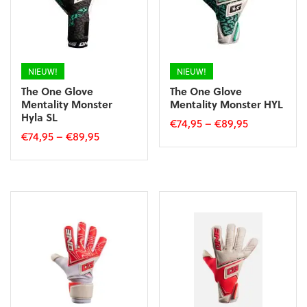
gekozen
worden
worden
op
op
de
de
productpagina
productpagina
NIEUW!
NIEUW!
The One Glove
The One Glove
Mentality Monster
Mentality Monster HYL
Hyla SL
€
74,95
–
€
89,95
€
74,95
–
€
89,95
Dit
Dit
product
product
heeft
heeft
meerdere
meerdere
variaties.
variaties.
Deze
Deze
optie
optie
kan
kan
gekozen
gekozen
worden
worden
op
op
de