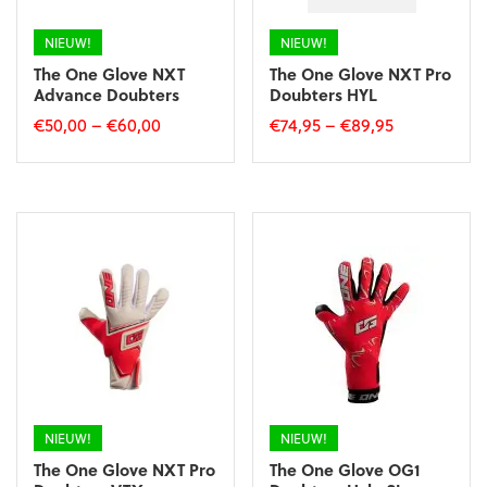
de
productpagina
productpagina
NIEUW!
NIEUW!
The One Glove NXT
The One Glove NXT Pro
Advance Doubters
Doubters HYL
€
50,00
–
€
60,00
€
74,95
–
€
89,95
Dit
Dit
product
product
heeft
heeft
meerdere
meerdere
variaties.
variaties.
Deze
Deze
optie
optie
kan
kan
gekozen
gekozen
worden
worden
op
op
de
de
productpagina
productpagina
NIEUW!
NIEUW!
The One Glove NXT Pro
The One Glove OG1