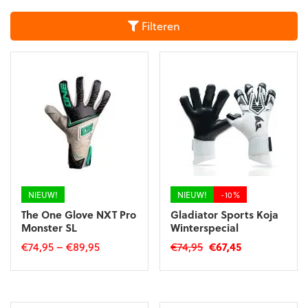
Filteren
NIEUW!
NIEUW!
-10%
The One Glove NXT Pro
Gladiator Sports Koja
Monster SL
Winterspecial
Oorspronkelijke
Huidige
€
74,95
–
€
89,95
€
74,95
€
67,45
prijs
prijs
Dit
Dit
was:
is:
product
product
€74,95.
€67,45.
heeft
heeft