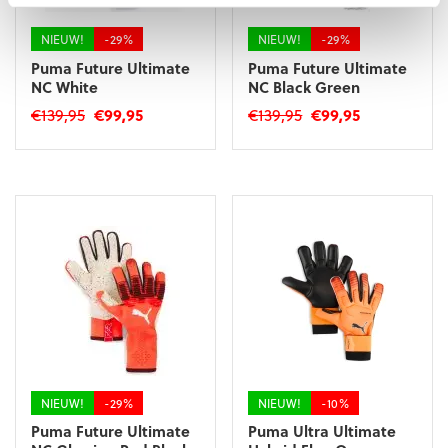
de
de
productpagina
productpagina
NIEUW!
-29%
NIEUW!
-29%
Puma Future Ultimate
Puma Future Ultimate
NC White
NC Black Green
Oorspronkelijke
Huidige
Oorspronkelijke
Huidige
€
139,95
€
99,95
€
139,95
€
99,95
prijs
prijs
prijs
prijs
Dit
Dit
was:
is:
was:
is:
product
product
€139,95.
€99,95.
€139,95.
€99,95.
heeft
heeft
meerdere
meerdere
variaties.
variaties.
Deze
Deze
optie
optie
kan
kan
gekozen
gekozen
worden
worden
op
op
de
de
productpagina
productpagina
NIEUW!
-29%
NIEUW!
-10%
Puma Future Ultimate
Puma Ultra Ultimate