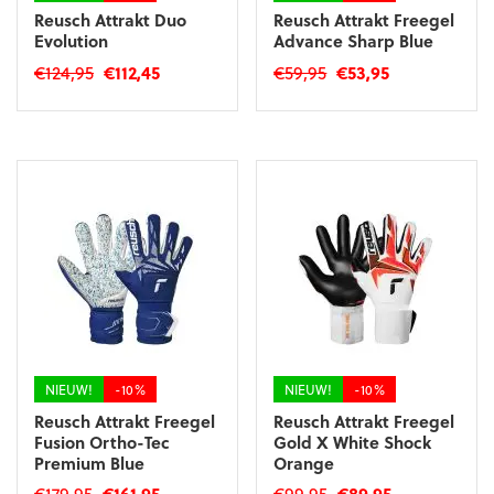
Reusch Attrakt Duo
Reusch Attrakt Freegel
Evolution
Advance Sharp Blue
Oorspronkelijke
Huidige
Oorspronkelijke
Huidige
€
124,95
€
112,45
€
59,95
€
53,95
prijs
prijs
prijs
prijs
Dit
Dit
was:
is:
was:
is:
product
product
€124,95.
€112,45.
€59,95.
€53,95.
heeft
heeft
meerdere
meerdere
variaties.
variaties.
Deze
Deze
optie
optie
kan
kan
gekozen
gekozen
worden
worden
op
op
de
de
productpagina
productpagina
NIEUW!
-10%
NIEUW!
-10%
Reusch Attrakt Freegel
Reusch Attrakt Freegel
Fusion Ortho-Tec
Gold X White Shock
Premium Blue
Orange
Oorspronkelijke
Huidige
Oorspronkelijke
Huidige
€
179,95
€
161,95
€
99,95
€
89,95