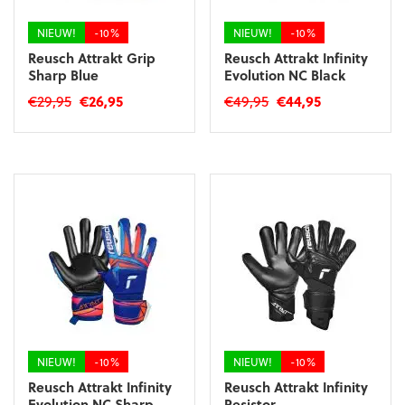
de
de
productpagina
productpagina
NIEUW!
-10%
NIEUW!
-10%
Reusch Attrakt Grip
Reusch Attrakt Infinity
Sharp Blue
Evolution NC Black
Oorspronkelijke
Huidige
Oorspronkelijke
Huidige
€
29,95
€
26,95
€
49,95
€
44,95
prijs
prijs
prijs
prijs
Dit
Dit
was:
is:
was:
is:
product
product
€29,95.
€26,95.
€49,95.
€44,95.
heeft
heeft
meerdere
meerdere
variaties.
variaties.
Deze
Deze
optie
optie
kan
kan
gekozen
gekozen
worden
worden
op
op
de
de
productpagina
productpagina
NIEUW!
-10%
NIEUW!
-10%
Reusch Attrakt Infinity
Reusch Attrakt Infinity
Evolution NC Sharp
Resistor