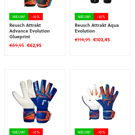
op
de
de
productpagina
productpagina
NIEUW!
-10%
NIEUW!
-10%
Reusch Attrakt
Reusch Attrakt Aqua
Advance Evolution
Evolution
Glueprint
Oorspronkelijke
Huidige
€
114,95
€
103,45
Oorspronkelijke
Huidige
€
69,95
€
62,95
prijs
prijs
Dit
prijs
prijs
was:
is:
Dit
product
was:
is:
€114,95.
€103,45.
product
heeft
€69,95.
€62,95.
heeft
meerdere
meerdere
variaties.
variaties.
Deze
Deze
optie
optie
kan
kan
gekozen
gekozen
worden
worden
op
op
de
de
productpagina
productpagina
NIEUW!
-10%
NIEUW!
-10%