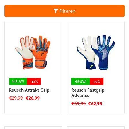
Filteren
NIEUW!
-10%
NIEUW!
-10%
Reusch Attrakt Grip
Reusch Fastgrip
Advance
Oorspronkelijke
Huidige
€
29,99
€
26,99
Oorspronkelijke
Huidige
€
69,95
€
62,95
prijs
prijs
Dit
prijs
prijs
was:
is:
Dit
product
was:
is:
€29,99.
€26,99.
product
heeft
€69,95.
€62,95.
heeft
meerdere