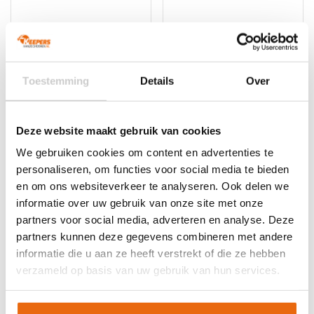
meerdere
meerdere
variaties.
variaties.
Deze
Deze
optie
optie
kan
kan
gekozen
gekozen
Toestemming
Details
Over
worden
worden
op
op
de
de
Deze website maakt gebruik van cookies
productpagina
productpagina
NIEUW!
-10%
NIEUW!
-10%
We gebruiken cookies om content en advertenties te
Reusch Attrakt Gold X
Reusch Attrakt Gold X
personaliseren, om functies voor social media te bieden
Finger Support
NC Gravity Sharp Blue
en om ons websiteverkeer te analyseren. Ook delen we
Oorspronkelijke
Huidige
Oorspronkelijke
Huidige
€
119,95
€
107,95
€
119,95
€
107,95
informatie over uw gebruik van onze site met onze
prijs
prijs
prijs
prijs
Dit
Dit
partners voor social media, adverteren en analyse. Deze
was:
is:
was:
is:
product
product
partners kunnen deze gegevens combineren met andere
€119,95.
€107,95.
€119,95.
€107,95.
heeft
heeft
informatie die u aan ze heeft verstrekt of die ze hebben
meerdere
meerdere
verzameld op basis van uw gebruik van hun services.
variaties.
variaties.
Deze
Deze
optie
optie