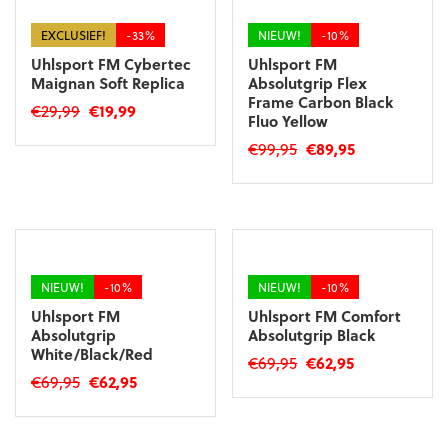
meerdere
variaties.
variaties.
Deze
Deze
optie
optie
kan
kan
gekozen
gekozen
worden
worden
op
op
de
de
productpagina
productpagina
EXCLUSIEF!
-33%
NIEUW!
-10%
Uhlsport FM Cybertec
Uhlsport FM
Maignan Soft Replica
Absolutgrip Flex
Frame Carbon Black
Oorspronkelijke
Huidige
€
29,99
€
19,99
Fluo Yellow
prijs
prijs
Dit
Oorspronkelijke
Huidige
€
99,95
€
89,95
was:
is:
product
prijs
prijs
€29,99.
€19,99.
Dit
heeft
was:
is:
product
meerdere
€99,95.
€89,95.
heeft
variaties.
meerdere
Deze
variaties.
optie