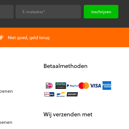
E-
*
mailadres
Niet goed, geld terug
Betaalmethoden
hoenen
Wij verzenden met
hoenen