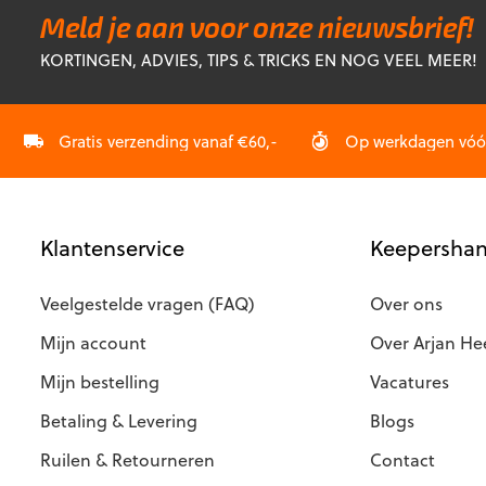
op
Meld je aan voor onze nieuwsbrief!
k
KORTINGEN, ADVIES, TIPS & TRICKS EN NOG VEEL MEER!
g
w
o
d
Gratis verzending vanaf €60,-
Op werkdagen vóór 
p
Klantenservice
Keepershan
Veelgestelde vragen (FAQ)
Over ons
Mijn account
Over Arjan He
Mijn bestelling
Vacatures
Betaling & Levering
Blogs
Ruilen & Retourneren
Contact