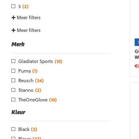
3
(2)
Meer filters
Meer filters
Merk
G
W
Gladiator Sports
(10)
€
Puma
(1)
Di
Reusch
(34)
p
he
Stanno
(2)
m
TheOneGlove
(10)
va
D
Kleur
op
k
g
Black
(2)
w
Blauw
(23)