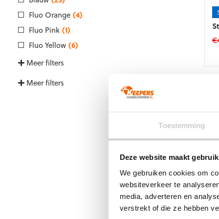
o
d
Fluo Orange
(4)
p
St
Fluo Pink
(1)
€
Fluo Yellow
(6)
Di
Meer filters
p
he
Meer filters
m
va
D
op
k
Toestemming
g
w
o
Deze website maakt gebruik
d
We gebruiken cookies om cont
p
websiteverkeer te analyseren
R
media, adverteren en analys
Ju
verstrekt of die ze hebben v
€