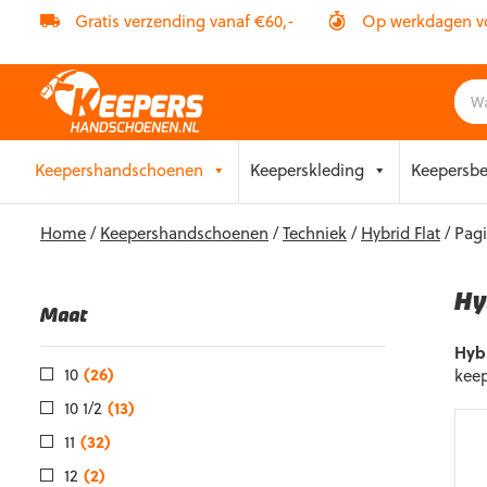
Gratis verzending vanaf €60,-
Op werkdagen vóó
Skip
Keepershandschoenen
Keeperskleding
Keepersb
to
content
Home
/
Keepershandschoenen
/
Techniek
/
Hybrid Flat
/ Pag
Hy
Maat
Hyb
10
(26)
keep
10 1/2
(13)
11
(32)
12
(2)