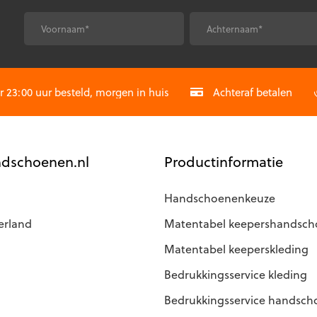
tie
an
*
*
Voornaam
Achternaam
ekozen
orden
CAPTCHA
p
e
23:00 uur besteld, morgen in huis
Achteraf betalen
roductpagina
dschoenen.nl
Productinformatie
Handschoenenkeuze
erland
Matentabel keepershandsc
Matentabel keeperskleding
Bedrukkingsservice kleding
Bedrukkingsservice handsc