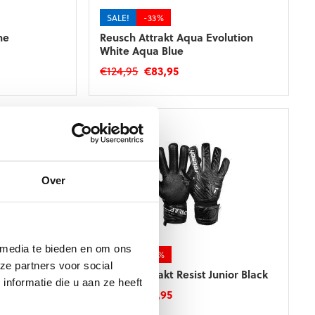
de
productpagina
SALE!
-33%
ne
Reusch Attrakt Aqua Evolution
White Aqua Blue
ke
e
Oorspronkelijke
Huidige
€
124,95
€
83,95
prijs
prijs
Dit
was:
is:
product
€124,95.
€83,95.
heeft
meerdere
variaties.
Deze
optie
Over
kan
gekozen
worden
op
 media te bieden en om ons
de
SALE!
-20%
ze partners voor social
productpagina
 Junior
Reusch Attrakt Resist Junior Black
nformatie die u aan ze heeft
ke
e
Oorspronkelijke
Huidige
€
24,95
€
19,95
prijs
prijs
Dit