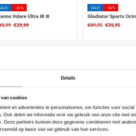
p
de
e
productpagina
SALE!
-20%
SALE!
-56%
roductpagina
anno Volare Ultra JR III
Gladiator Sports Ocir
Oorspronkelijke
Huidige
Oorspronkelij
Huidig
49,99
€
39,99
€
89,95
€
39,95
prijs
prijs
prijs
prijs
t
Dit
was:
is:
was:
is:
roduct
product
€49,99.
€39,99.
€89,95.
€39,95.
eft
heeft
eerdere
meerdere
riaties.
variaties.
eze
Deze
tie
optie
an
kan
Details
ekozen
gekozen
orden
worden
p
op
 van cookies
e
de
ent en advertenties te personaliseren, om functies voor social
roductpagina
productpagina
SALE!
-33%
SALE!
-33%
. Ook delen we informatie over uw gebruik van onze site met on
eusch Attrakt Freegel Silver
Reusch Attrakt Infinity
e. Deze partners kunnen deze gegevens combineren met andere i
nior Yellow Silver
Oorspronkelij
Huidig
€
29,95
€
19,95
erzameld op basis van uw gebruik van hun services.
Oorspronkelijke
Huidige
44,95
€
29,95
prijs
prijs
Dit