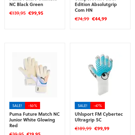
NC Black Green
Edition Absolutgrip
Com HN
Oorspronkelijke
Huidige
€
139,95
€
99,95
Oorspronkelijke
Huidige
€
74,99
€
44,99
prijs
prijs
Dit
prijs
prijs
was:
is:
Dit
product
was:
is:
€139,95.
€99,95.
product
heeft
€74,99.
€44,99.
heeft
meerdere
meerdere
variaties.
variaties.
Deze
Deze
optie
optie
kan
kan
gekozen
gekozen
worden
worden
op
op
de
de
productpagina
productpagina
SALE!
-50%
SALE!
-47%
Puma Future Match NC
Uhlsport FM Cybertec
Junior White Glowing
Ultragrip SC
Red
Oorspronkelijke
Huidige
€
189,99
€
99,99
Oorspronkelijke
Huidige
€
39,95
€
19,95
prijs
prijs