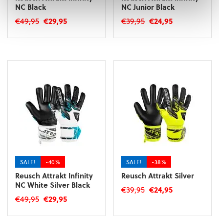
NC Black
NC Junior Black
Oorspronkelijke
Huidige
Oorspronkelijke
Huidige
€
49,95
€
29,95
€
39,95
€
24,95
prijs
prijs
prijs
prijs
Dit
Dit
was:
is:
was:
is:
product
product
€49,95.
€29,95.
€39,95.
€24,95.
heeft
heeft
meerdere
meerdere
variaties.
variaties.
Deze
Deze
optie
optie
kan
kan
gekozen
gekozen
worden
worden
op
op
de
de
productpagina
productpagina
SALE!
-40%
SALE!
-38%
Reusch Attrakt Infinity
Reusch Attrakt Silver
NC White Silver Black
Oorspronkelijke
Huidige
€
39,95
€
24,95
Oorspronkelijke
Huidige
€
49,95
€
29,95
prijs
prijs
Dit
prijs
prijs
was:
is:
Dit
product