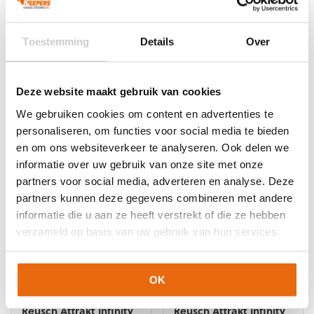
op
op
de
de
productpagina
productpagina
SALE!
-50%
SALE!
-43%
Toestemming
Details
Over
Reusch Attrakt Gold X
Reusch Attrakt Infinity
NC Orange Blue
Black
Oorspronkelijke
Huidige
Oorspronkelijke
Huidige
€
79,95
€
39,95
€
69,95
€
39,95
Deze website maakt gebruik van cookies
prijs
prijs
prijs
prijs
Dit
Dit
We gebruiken cookies om content en advertenties te
was:
is:
was:
is:
product
product
personaliseren, om functies voor social media te bieden
€79,95.
€39,95.
€69,95.
€39,95.
heeft
heeft
en om ons websiteverkeer te analyseren. Ook delen we
meerdere
meerdere
informatie over uw gebruik van onze site met onze
variaties.
variaties.
Deze
Deze
partners voor social media, adverteren en analyse. Deze
optie
optie
partners kunnen deze gegevens combineren met andere
kan
kan
informatie die u aan ze heeft verstrekt of die ze hebben
gekozen
gekozen
verzameld op basis van uw gebruik van hun services.
worden
worden
op
op
de
de
OK
productpagina
productpagina
SALE!
-40%
SALE!
-38%
Reusch Attrakt Infinity
Reusch Attrakt Infinity