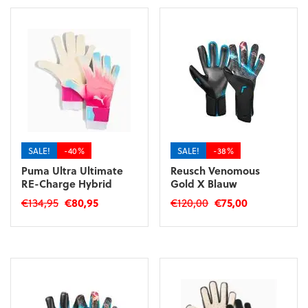
SALE!
-40%
SALE!
-38%
Puma Ultra Ultimate
Reusch Venomous
RE-Charge Hybrid
Gold X Blauw
Oorspronkelijke
Huidige
Oorspronkelijke
Huidige
€
134,95
€
80,95
€
120,00
€
75,00
prijs
prijs
prijs
prijs
Dit
Dit
was:
is:
was:
is:
product
product
€134,95.
€80,95.
€120,00.
€75,00.
heeft
heeft
meerdere
meerdere
variaties.
variaties.
Deze
Deze