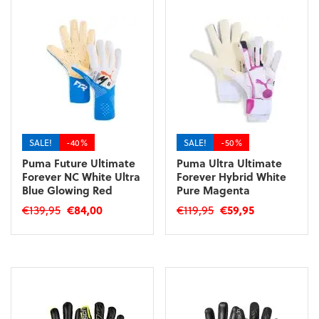
meerdere
meerdere
variaties.
variaties.
Deze
Deze
optie
optie
kan
kan
gekozen
gekozen
worden
worden
op
op
de
de
productpagina
productpagina
SALE!
-40%
SALE!
-50%
Puma Future Ultimate
Puma Ultra Ultimate
Forever NC White Ultra
Forever Hybrid White
Blue Glowing Red
Pure Magenta
Oorspronkelijke
Huidige
Oorspronkelijke
Huidige
€
139,95
€
84,00
€
119,95
€
59,95
prijs
prijs
prijs
prijs
Dit
Dit
was:
is:
was:
is:
product
product
€139,95.
€84,00.
€119,95.
€59,95.
heeft
heeft
meerdere
meerdere
variaties.
variaties.
Deze
Deze