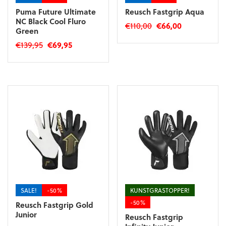
Puma Future Ultimate
Reusch Fastgrip Aqua
NC Black Cool Fluro
Oorspronkelijke
Huidige
€
110,00
€
66,00
Green
prijs
prijs
Dit
Oorspronkelijke
Huidige
€
139,95
€
69,95
was:
is:
product
prijs
prijs
€110,00.
€66,00.
Dit
heeft
was:
is:
product
meerdere
€139,95.
€69,95.
heeft
variaties.
meerdere
Deze
variaties.
optie
Deze
kan
optie
gekozen
kan
worden
gekozen
op
worden
de
op
productpagina
de
productpagina
SALE!
-50%
KUNSTGRASTOPPER!
-50%
Reusch Fastgrip Gold
Junior
Reusch Fastgrip