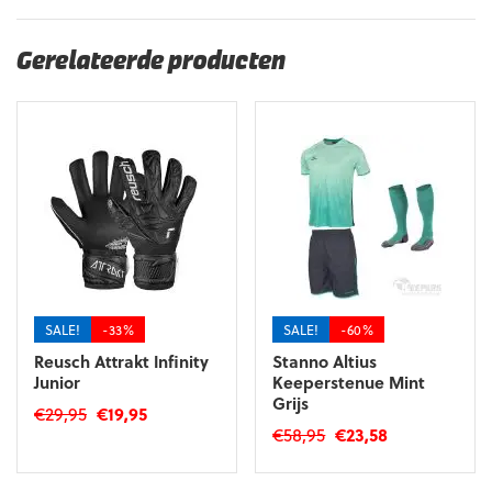
Gerelateerde producten
SALE!
-33%
SALE!
-60%
Reusch Attrakt Infinity
Stanno Altius
Junior
Keeperstenue Mint
Grijs
Oorspronkelijke
Huidige
€
29,95
€
19,95
Oorspronkelijke
Huidige
€
58,95
€
23,58
prijs
prijs
Dit
prijs
prijs
was:
is:
Dit
product
was:
is:
€29,95.
€19,95.
product