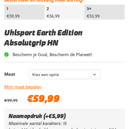
Bestel meer en ontvang meer korting!
1
2
3+
€
59,99
€
56,99
€
53,99
Uhlsport Earth Edition
Absolutgrip HN
Bescherm je Goal, Bescherm de Planeet!
Maat
Mijn maat bepalen
Oorspronkelijke
Huidige
€
59,99
€
99,99
prijs
prijs
was:
is:
€99,99.
€59,99.
Naamopdruk
(+
€
5,99
)
Maximale aantal karakters: 15