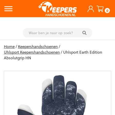
0
Skip
Home
/
Keepershandschoenen
/
to
Uhlsport Keepershandschoenen
/ Uhlsport Earth Edition
content
Absolutgrip HN