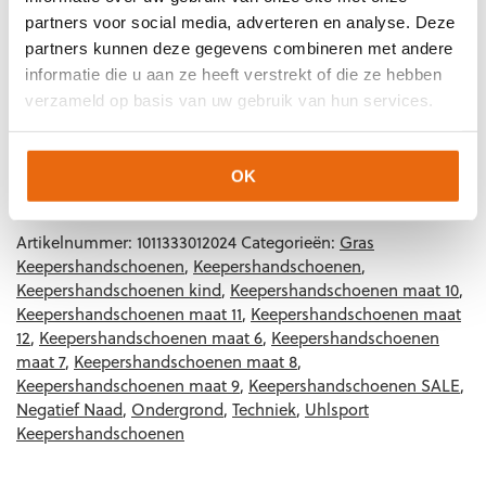
Merk
Uhlsport
partners voor social media, adverteren en analyse. Deze
partners kunnen deze gegevens combineren met andere
informatie die u aan ze heeft verstrekt of die ze hebben
Artikelnummers
verzameld op basis van uw gebruik van hun services.
EAN code
Eigenschappen
Let op!
Houd rekening met 1-2 werkdagen extra levertijd
4099803215458
Maat: 7 1/2
voor bedrukte artikelen.
OK
Bedrukte artikelen kunnen wij helaas niet terugnemen.
4099803215465
Maat: 8
4099803215472
Maat: 8 1/2
Artikelnummer:
1011333012024
Categorieën:
Gras
4099803215427
Maat: 11
Keepershandschoenen
,
Keepershandschoenen
,
Keepershandschoenen kind
,
Keepershandschoenen maat 10
,
Keepershandschoenen maat 11
,
Keepershandschoenen maat
12
,
Keepershandschoenen maat 6
,
Keepershandschoenen
maat 7
,
Keepershandschoenen maat 8
,
Keepershandschoenen maat 9
,
Keepershandschoenen SALE
,
Negatief Naad
,
Ondergrond
,
Techniek
,
Uhlsport
Keepershandschoenen