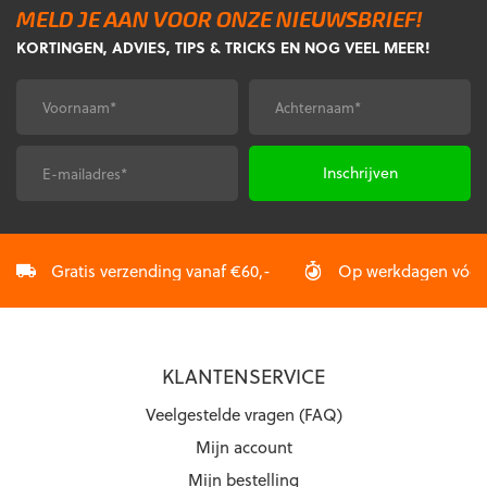
variaties.
variaties.
MELD JE AAN VOOR ONZE NIEUWSBRIEF!
Deze
Deze
KORTINGEN, ADVIES, TIPS & TRICKS EN NOG VEEL MEER!
optie
optie
kan
kan
gekozen
gekozen
Voornaam
Achternaam
*
*
worden
worden
op
op
de
de
E-
CAPTCHA
productpagina
productpagina
mailadres
*
Gratis verzending vanaf €60,-
Op werkdagen vóór 2
KLANTENSERVICE
Veelgestelde vragen (FAQ)
Mijn account
Mijn bestelling