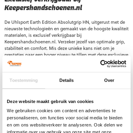
Keepershandschoenen.nl
De Uhlsport Earth Edition Absolutgrip HN, uitgerust met de
nieuwste technologieën en gemaakt van de hoogste kwaliteit
materialen, is exclusief verkrijgbaar bij
Keepershandschoenen.nl. Verzeker jezelf van optimale grip,
stabiliteit en comfort. Mis deze unieke kans niet om je
prestaties naar een hoger niveau te tillen met deze exclusieve
keepershandschoenen!
Extra informatie
Toestemming
Details
Over
6, 7, 7 1/2, 8, 8 1/2, 9, 9 1/2, 10, 10 1/2, 11,
Maat
12
Deze website maakt gebruik van cookies
Ondergrond
Gras
We gebruiken cookies om content en advertenties te
Doelgroep
Junior
,
Senior
personaliseren, om functies voor social media te bieden
Techniek (palm)
Negative Cut
en om ons websiteverkeer te analyseren. Ook delen we
Kleur
Wit
,
Donkerblauw
informatie over uw gebruik van onze site met onze