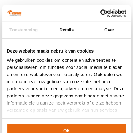
Maat
7, 7 1/2, 8, 8 1/2, 9, 9 1/2, 10, 10 1/2, 11
Ondergrond
Gras
Doelgroep
Junior
,
Senior
Toestemming
Details
Over
Techniek (palm)
Negative Cut
Kleur
Fluo Yellow
,
Wit
,
Zwart
Deze website maakt gebruik van cookies
Merk
Puma
We gebruiken cookies om content en advertenties te
personaliseren, om functies voor social media te bieden
Artikelnummers
en om ons websiteverkeer te analyseren. Ook delen we
informatie over uw gebruik van onze site met onze
EAN code
Eigenschappen
partners voor social media, adverteren en analyse. Deze
Let op!
Houd rekening met 1-2 werkdagen extra levertijd
partners kunnen deze gegevens combineren met andere
4069161834752-1
Maat: 7
voor bedrukte artikelen.
informatie die u aan ze heeft verstrekt of die ze hebben
Bedrukte artikelen kunnen wij helaas niet terugnemen.
4069161834783-1
Maat: 7 1/2
verzameld op basis van uw gebruik van hun services.
4069161834769-1
Maat: 8
Artikelnummer:
042082-11
Categorieën:
Gele
4069161834790-1
Maat: 8 1/2
keepershandschoenen
,
Gras Keepershandschoenen
,
Keepershandschoenen
,
Keepershandschoenen maat 10
,
4069161834776-1
Maat: 9
OK