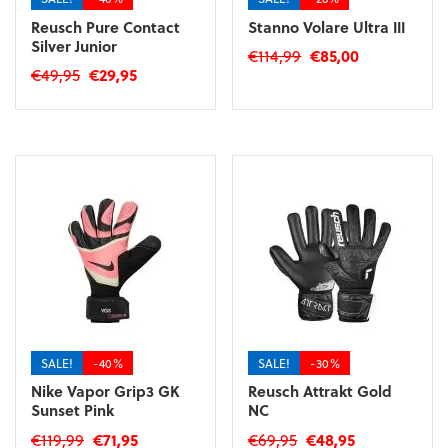
Reusch Pure Contact
Stanno Volare Ultra III
Silver Junior
Oorspronkelijke
Huidige
€
114,99
€
85,00
Oorspronkelijke
Huidige
€
49,95
€
29,95
prijs
prijs
Dit
prijs
prijs
was:
is:
Dit
product
was:
is:
€114,99.
€85,00.
product
heeft
€49,95.
€29,95.
heeft
meerdere
meerdere
variaties.
variaties.
Deze
Deze
optie
optie
kan
kan
gekozen
gekozen
worden
worden
op
op
de
de
productpagina
SALE!
-40%
SALE!
-30%
productpagina
Nike Vapor Grip3 GK
Reusch Attrakt Gold
Sunset Pink
NC
Oorspronkelijke
Huidige
Oorspronkelijke
Huidige
€
119,99
€
71,95
€
69,95
€
48,95