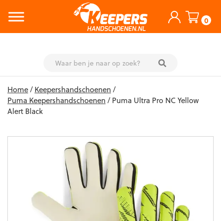
0
Skip
Home
/
Keepershandschoenen
/
to
Puma Keepershandschoenen
/ Puma Ultra Pro NC Yellow
content
Alert Black