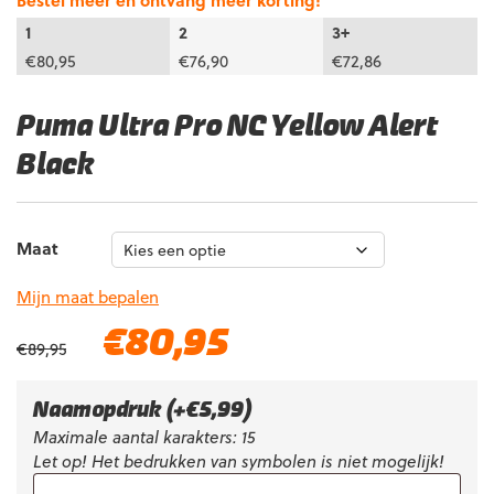
Bestel meer en ontvang meer korting!
1
2
3+
€
80,95
€
76,90
€
72,86
Puma Ultra Pro NC Yellow Alert
Black
Maat
Mijn maat bepalen
Oorspronkelijke
Huidige
€
80,95
€
89,95
prijs
prijs
was:
is:
€89,95.
€80,95.
Naamopdruk
(+
€
5,99
)
Maximale aantal karakters: 15
Let op! Het bedrukken van symbolen is niet mogelijk!