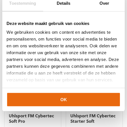
productpagina
productpagina
Toestemming
Details
Over
NIEUW!
-10%
NIEUW!
-10%
Uhlsport FM Cybertec
Uhlsport FM Cybertec
Supersoft
Soft Flex Frame
Deze website maakt gebruik van cookies
Oorspronkelijke
Huidige
Oorspronkelijke
Huidige
€
59,99
€
53,99
€
39,99
€
35,99
prijs
prijs
prijs
prijs
We gebruiken cookies om content en advertenties te
Dit
Dit
was:
is:
was:
is:
personaliseren, om functies voor social media te bieden
product
product
€59,99.
€53,99.
€39,99.
€35,99.
heeft
heeft
en om ons websiteverkeer te analyseren. Ook delen we
meerdere
meerdere
informatie over uw gebruik van onze site met onze
variaties.
variaties.
partners voor social media, adverteren en analyse. Deze
Deze
Deze
partners kunnen deze gegevens combineren met andere
optie
optie
informatie die u aan ze heeft verstrekt of die ze hebben
kan
kan
verzameld op basis van uw gebruik van hun services.
gekozen
gekozen
worden
worden
op
op
de
de
OK
productpagina
productpagina
NIEUW!
-10%
NIEUW!
-10%
Uhlsport FM Cybertec
Uhlsport FM Cybertec
Soft Pro
Starter Soft