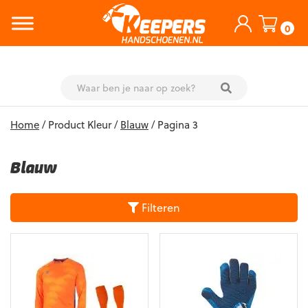
0
Skip
Home
/ Product Kleur /
Blauw
/ Pagina 3
to
content
Blauw
Filteren