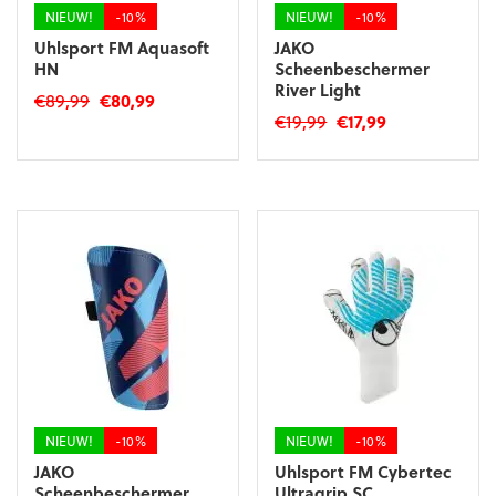
productpagina
productpagina
NIEUW!
-10%
NIEUW!
-10%
Uhlsport FM Aquasoft
JAKO
HN
Scheenbeschermer
River Light
Oorspronkelijke
Huidige
€
89,99
€
80,99
Oorspronkelijke
Huidige
€
19,99
€
17,99
prijs
prijs
Dit
prijs
prijs
was:
is:
Dit
product
was:
is:
€89,99.
€80,99.
product
heeft
€19,99.
€17,99.
heeft
meerdere
meerdere
variaties.
variaties.
Deze
Deze
optie
optie
kan
kan
gekozen
gekozen
worden
worden
op
op
de
de
productpagina
productpagina
NIEUW!
-10%
NIEUW!
-10%
JAKO
Uhlsport FM Cybertec
Scheenbeschermer
Ultragrip SC