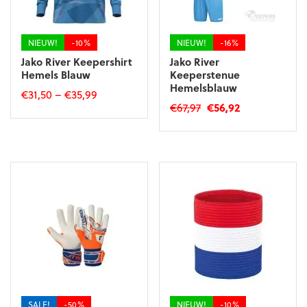
op
de
de
productpagina
productpagina
NIEUW!
-10%
NIEUW!
-16%
Jako River Keepershirt
Jako River
Hemels Blauw
Keeperstenue
Hemelsblauw
€
31,50
–
€
35,99
Oorspronkelijke
Huidige
€
67,97
€
56,92
Dit
prijs
prijs
Dit
product
was:
is:
product
heeft
€67,97.
€56,92.
heeft
meerdere
meerdere
variaties.
variaties.
Deze
Deze
optie
optie
kan
kan
gekozen
gekozen
worden
worden
op
op
de
de
productpagina
productpagina
SALE!
-50%
NIEUW!
-10%