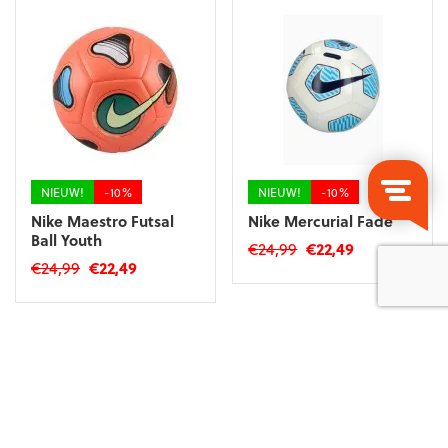
variaties.
Deze
Deze
optie
optie
kan
kan
gekozen
gekozen
worden
worden
op
op
de
de
productpagina
productpagina
NIEUW!
-10%
NIEUW!
-10%
Nike Maestro Futsal
Nike Mercurial Fade
Ball Youth
Oorspronkelijke
Huidige
€
24,99
€
22,49
Oorspronkelijke
Huidige
€
24,99
€
22,49
prijs
prijs
prijs
prijs
was:
is:
was:
is:
€24,99.
€22,49.
€24,99.
€22,49.