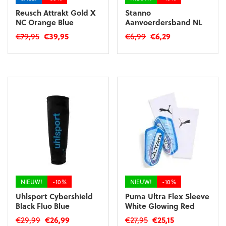
Reusch Attrakt Gold X
Stanno
NC Orange Blue
Aanvoerdersband NL
Oorspronkelijke
Huidige
Oorspronkelijke
Huidige
€
79,95
€
39,95
€
6,99
€
6,29
prijs
prijs
prijs
prijs
Dit
Dit
was:
is:
was:
is:
product
product
€79,95.
€39,95.
€6,99.
€6,29.
heeft
heeft
meerdere
meerdere
variaties.
variaties.
Deze
Deze
optie
optie
kan
kan
gekozen
gekozen
worden
worden
op
op
de
de
productpagina
productpagina
NIEUW!
-10%
NIEUW!
-10%
Uhlsport Cybershield
Puma Ultra Flex Sleeve
Black Fluo Blue
White Glowing Red
Oorspronkelijke
Huidige
Oorspronkelijke
Huidige
€
29,99
€
26,99
€
27,95
€
25,15