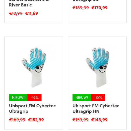
River Basic
Oorspronkelijke
Huidige
€
189,99
€
170,99
Oorspronkelijke
Huidige
€
12,99
€
11,69
prijs
prijs
Dit
prijs
prijs
was:
is:
Dit
product
was:
is:
€189,99.
€170,99.
product
heeft
€12,99.
€11,69.
heeft
meerdere
meerdere
variaties.
variaties.
Deze
Deze
optie
optie
kan
kan
gekozen
gekozen
worden
worden
op
op
de
de
productpagina
productpagina
NIEUW!
-10%
NIEUW!
-10%
Uhlsport FM Cybertec
Uhlsport FM Cybertec
Ultragrip
Ultragrip HN
Oorspronkelijke
Huidige
Oorspronkelijke
Huidige
€
169,99
€
152,99
€
159,99
€
143,99
prijs
prijs
prijs
prijs
Dit
Dit