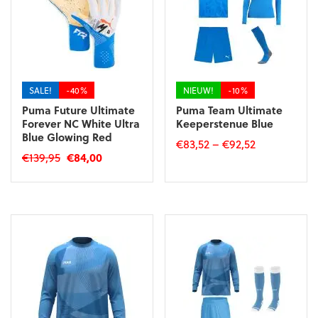
SALE!
-40%
NIEUW!
-10%
Puma Future Ultimate
Puma Team Ultimate
Forever NC White Ultra
Keeperstenue Blue
Blue Glowing Red
€
83,52
–
€
92,52
Oorspronkelijke
Huidige
€
139,95
€
84,00
Dit
prijs
prijs
Dit
product
was:
is:
product
heeft
€139,95.
€84,00.
heeft
meerdere
meerdere
variaties.
variaties.
Deze
Deze
optie
optie
kan
kan
gekozen
gekozen
worden
worden
op