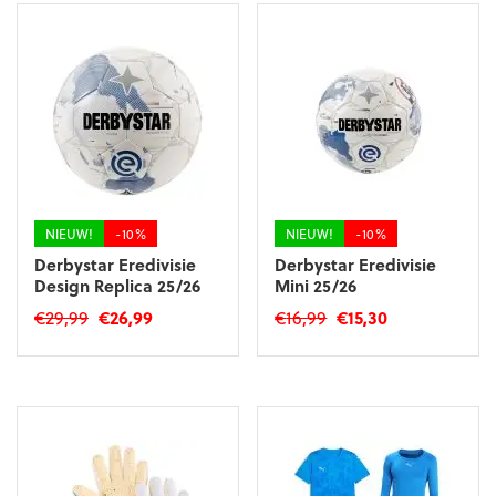
NIEUW!
-10%
NIEUW!
-10%
Derbystar Eredivisie
Derbystar Eredivisie
Design Replica 25/26
Mini 25/26
Oorspronkelijke
Huidige
Oorspronkelijke
Huidige
€
29,99
€
26,99
€
16,99
€
15,30
prijs
prijs
prijs
prijs
was:
is:
was:
is:
€29,99.
€26,99.
€16,99.
€15,30.