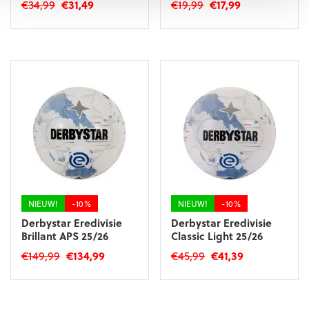
Oorspronkelijke
Huidige
Oorspronkelijke
Huidige
€
34,99
€
31,49
€
19,99
€
17,99
prijs
prijs
prijs
prijs
Dit
Dit
was:
is:
was:
is:
product
product
€34,99.
€31,49.
€19,99.
€17,99.
heeft
heeft
meerdere
meerdere
variaties.
variaties.
Deze
Deze
optie
optie
kan
kan
gekozen
gekozen
worden
worden
op
op
de
de
productpagina
productpagina
NIEUW!
-10%
NIEUW!
-10%
Derbystar Eredivisie
Derbystar Eredivisie
Brillant APS 25/26
Classic Light 25/26
Oorspronkelijke
Huidige
Oorspronkelijke
Huidige
€
149,99
€
134,99
€
45,99
€
41,39
prijs
prijs
prijs
prijs
was:
is:
was:
is:
€149,99.
€134,99.
€45,99.
€41,39.