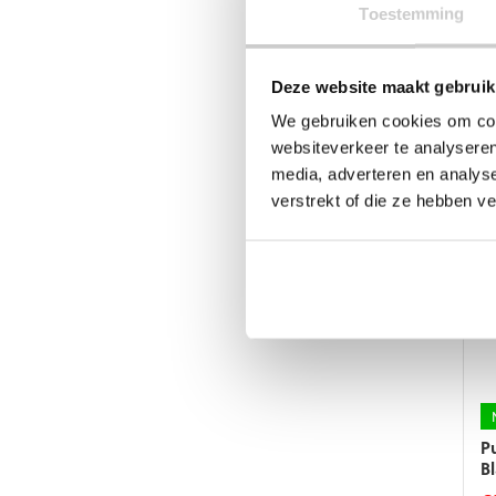
Toestemming
d
p
P
Deze website maakt gebruik
O
We gebruiken cookies om cont
€
websiteverkeer te analyseren
Di
media, adverteren en analys
p
verstrekt of die ze hebben v
he
m
va
D
op
k
g
w
o
d
p
P
B