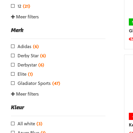
12
(21)
Meer filters
Meer filters
G
€
Merk
Di
p
Adidas
(6)
he
m
Derby Star
(6)
va
Derbystar
(6)
D
op
Elite
(1)
k
Gladiator Sports
(47)
g
w
Meer filters
o
d
Meer filters
p
K
Kleur