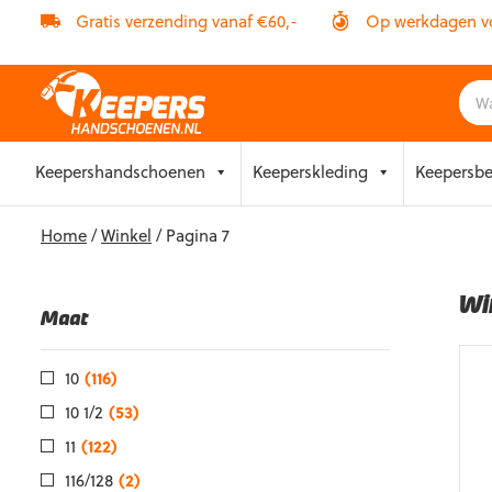
Gratis verzending vanaf €60,-
Op werkdagen vóó
Skip
Keepershandschoenen
Keeperskleding
Keepersb
to
content
Home
/
Winkel
/ Pagina 7
Wi
Maat
10
(116)
10 1/2
(53)
11
(122)
116/128
(2)