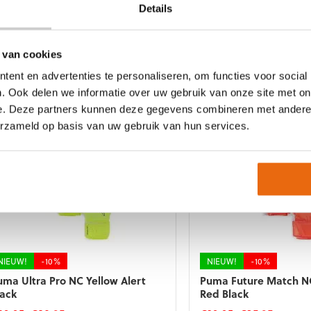
Details
op
e
de
roductpagina
NIEUW!
-10%
NIEUW!
-10%
productpagina
uma Ultra Ultimate Hybrid Fluo
Puma Ultra Ultimate 
 van cookies
range Fire Red
Gold
ent en advertenties te personaliseren, om functies voor social
Oorspronkelijke
Huidige
Oorspronkelij
Huidi
119,95
€
107,95
€
119,95
€
107,95
prijs
prijs
prijs
prijs
. Ook delen we informatie over uw gebruik van onze site met on
t
Dit
was:
is:
was:
is:
e. Deze partners kunnen deze gegevens combineren met andere i
roduct
product
€119,95.
€107,95.
€119,95.
€107,9
erzameld op basis van uw gebruik van hun services.
eft
heeft
eerdere
meerdere
riaties.
variaties.
eze
Deze
tie
optie
an
kan
ekozen
gekozen
orden
worden
p
op
e
de
NIEUW!
-10%
NIEUW!
-10%
roductpagina
productpagina
uma Ultra Pro NC Yellow Alert
Puma Future Match N
lack
Red Black