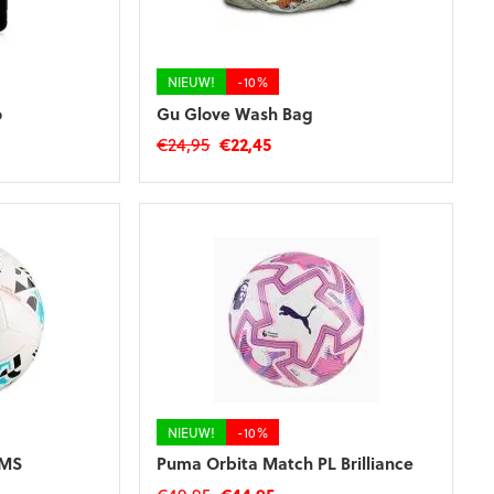
NIEUW!
-10%
o
Gu Glove Wash Bag
ke
e
Oorspronkelijke
Huidige
€
24,95
€
22,45
prijs
prijs
was:
is:
€24,95.
€22,45.
NIEUW!
-10%
 MS
Puma Orbita Match PL Brilliance
e
e
Oorspronkelijke
Huidige