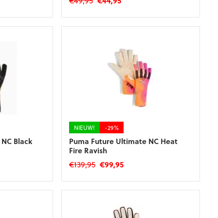
€
49,95
€
44,95
prijs
prijs
was:
is:
€49,95.
€44,95.
NIEUW!
-29%
 NC Black
Puma Future Ultimate NC Heat
Fire Ravish
ke
ge
Oorspronkelijke
Huidige
€
139,95
€
99,95
prijs
prijs
Dit
was:
is:
product
.
€139,95.
€99,95.
heeft
meerdere