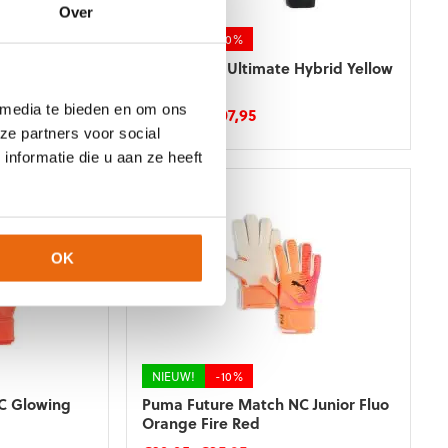
Over
op
de
NIEUW!
-10%
productpagina
Hybrid White
Puma Ultra Ultimate Hybrid Yellow
Alert Black
 media te bieden en om ons
ke
ge
Oorspronkelijke
Huidige
€
119,95
€
107,95
prijs
prijs
ze partners voor social
Dit
was:
is:
nformatie die u aan ze heeft
product
5.
€119,95.
€107,95.
heeft
meerdere
variaties.
Deze
OK
optie
kan
gekozen
worden
op
de
NIEUW!
-10%
productpagina
C Glowing
Puma Future Match NC Junior Fluo
Orange Fire Red