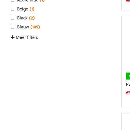
€
All white
(3)
Azure Blue
(1)
Beige
(1)
Black
(2)
Blauw
(105)
Meer filters
Meer filters
P
€