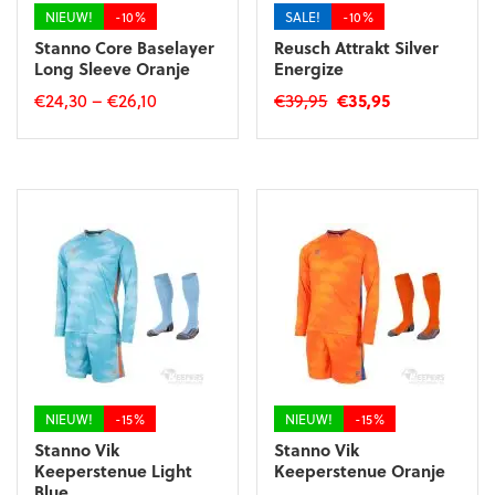
productpagina
productpagina
NIEUW!
-10%
SALE!
-10%
Stanno Core Baselayer
Reusch Attrakt Silver
Long Sleeve Oranje
Energize
Oorspronkelijke
Huidige
€
24,30
–
€
26,10
€
39,95
€
35,95
prijs
prijs
Dit
Dit
was:
is:
product
product
€39,95.
€35,95.
heeft
heeft
meerdere
meerdere
variaties.
variaties.
Deze
Deze
optie
optie
kan
kan
gekozen
gekozen
worden
worden
op
op
de
de
productpagina
productpagina
NIEUW!
-15%
NIEUW!
-15%
Stanno Vik
Stanno Vik
Keeperstenue Light
Keeperstenue Oranje
Blue