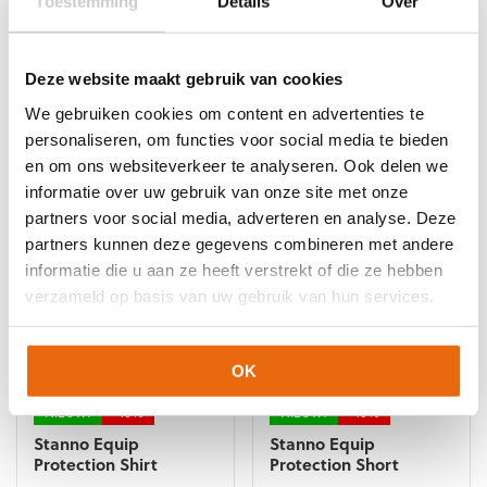
Toestemming
Details
Over
Uhlsport Starter
Stanno Altius
Resist+ Black Fluo
Keeperstenue Oranje
Orange
Blauw
Deze website maakt gebruik van cookies
Oorspronkelijke
Huidige
Oorspronkelijke
Huidige
€
19,99
€
17,99
€
86,95
€
34,78
We gebruiken cookies om content en advertenties te
prijs
prijs
prijs
prijs
Dit
Dit
personaliseren, om functies voor social media te bieden
was:
is:
was:
is:
product
product
en om ons websiteverkeer te analyseren. Ook delen we
€19,99.
€17,99.
€86,95.
€34,78.
heeft
heeft
informatie over uw gebruik van onze site met onze
meerdere
meerdere
partners voor social media, adverteren en analyse. Deze
variaties.
variaties.
Deze
Deze
partners kunnen deze gegevens combineren met andere
optie
optie
informatie die u aan ze heeft verstrekt of die ze hebben
kan
kan
verzameld op basis van uw gebruik van hun services.
gekozen
gekozen
worden
worden
op
op
OK
de
de
productpagina
productpagina
NIEUW!
-10%
NIEUW!
-10%
Stanno Equip
Stanno Equip
Protection Shirt
Protection Short