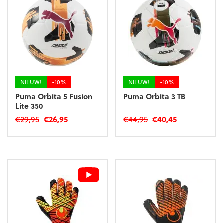
Deze
optie
optie
kan
kan
gekozen
gekozen
worden
worden
op
op
de
de
productpagina
productpagina
NIEUW!
-10%
NIEUW!
-10%
Puma Orbita 5 Fusion
Puma Orbita 3 TB
Lite 350
Oorspronkelijke
Huidige
Oorspronkelijke
Huidige
€
29,95
€
26,95
€
44,95
€
40,45
prijs
prijs
prijs
prijs
was:
is:
was:
is:
€29,95.
€26,95.
€44,95.
€40,45.