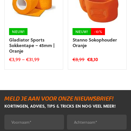
NIEUW!
NIEUW!
-10%
Gladiator Sports
Stanno Sokophouder
Sokkentape – 45mm |
Oranje
Oranje
Oorspronkelijke
Huidige
€
3,99
–
€
31,99
€
8,99
€
8,10
prijs
prijs
Dit
was:
is:
product
€8,99.
€8,10.
heeft
meerdere
variaties.
Deze
MELD JE AAN VOOR ONZE NIEUWSBRIEF!
optie
KORTINGEN, ADVIES, TIPS & TRICKS EN NOG VEEL MEER!
kan
gekozen
Voornaam
Achternaam
*
*
worden
op