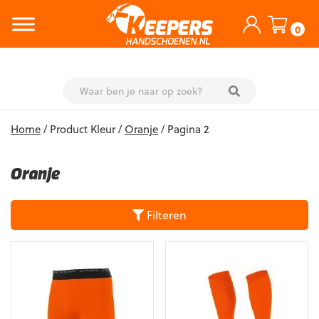
0
Skip
Home
/ Product Kleur /
Oranje
/ Pagina 2
to
content
Oranje
Filteren