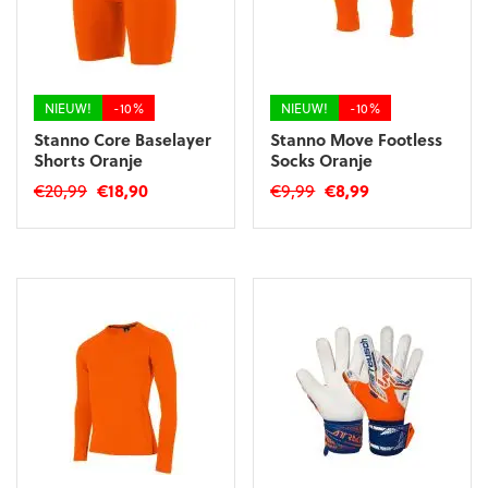
NIEUW!
-10%
NIEUW!
-10%
Stanno Core Baselayer
Stanno Move Footless
Shorts Oranje
Socks Oranje
Oorspronkelijke
Huidige
Oorspronkelijke
Huidige
€
20,99
€
18,90
€
9,99
€
8,99
prijs
prijs
prijs
prijs
Dit
Dit
was:
is:
was:
is:
product
product
€20,99.
€18,90.
€9,99.
€8,99.
heeft
heeft
meerdere
meerdere
variaties.
variaties.
Deze
Deze
optie
optie
kan
kan
gekozen
gekozen
worden
worden
op
op
de
de