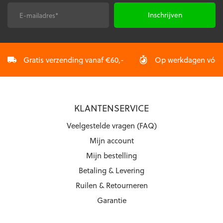
de
E-
CAPTCHA
productpagina
mailadres
*
Gratis verzending vanaf €60,-
Op werkdagen vóór 2
KLANTENSERVICE
Veelgestelde vragen (FAQ)
Mijn account
Mijn bestelling
Betaling & Levering
Ruilen & Retourneren
Garantie